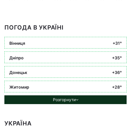
ПОГОДА В УКРАЇНІ
Вінниця
+31°
Дніпро
+35°
Донецьк
+36°
Житомир
+28°
Розгорнути
УКРАЇНА