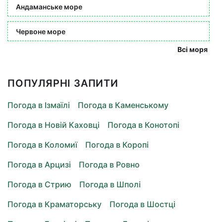
Андаманське море
Червоне море
Всі моря
ПОПУЛЯРНІ ЗАПИТИ
Погода в Ізмаїлі
Погода в Каменському
Погода в Новій Каховці
Погода в Конотопі
Погода в Коломиї
Погода в Коропі
Погода в Арцизі
Погода в Ровно
Погода в Стрию
Погода в Шполі
Погода в Краматорську
Погода в Шостці