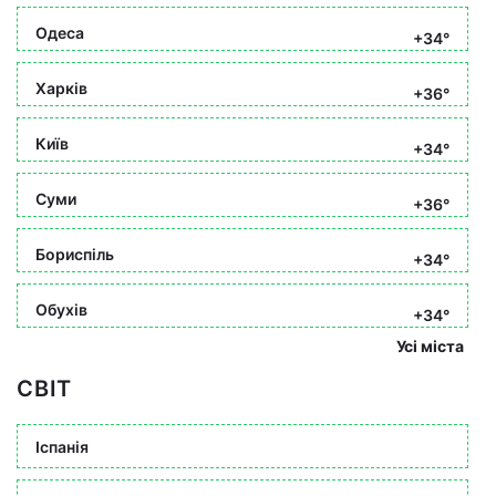
Одеса
+34°
Харків
+36°
Київ
+34°
Суми
+36°
Бориспіль
+34°
Обухів
+34°
Усі міста
СВІТ
Іспанія