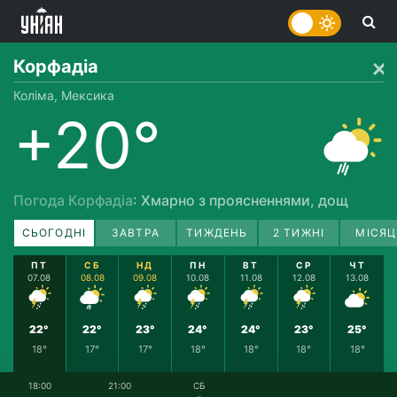
Корфадіа
Коліма, Мексика
+20°
Погода Корфадіа
: Хмарно з проясненнями, дощ
СЬОГОДНІ
ЗАВТРА
ТИЖДЕНЬ
2 ТИЖНІ
МІСЯЦ
ПТ
СБ
НД
ПН
ВТ
СР
ЧТ
07.08
08.08
09.08
10.08
11.08
12.08
13.08
22°
22°
23°
24°
24°
23°
25°
18°
17°
17°
18°
18°
18°
18°
18:00
21:00
СБ