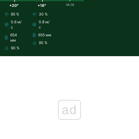
08.08
+20°
+18°
85 %
30 %
0.6 м/
0.8 м/
с
с
654
655 мм
мм
90 %
90 %
ad