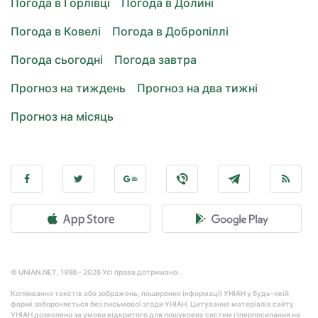
Погода в Горлівці
Погода в Долині
Погода в Ковелі
Погода в Добропіллі
Погода сьогодні
Погода завтра
Прогноз на тиждень
Прогноз на два тижні
Прогноз на місяць
© UNIAN.NET, 1998 - 2026 Усі права дотримано.
Копіювання текстів або зображень, поширення інформації УНІАН у будь-якій
формі забороняється без письмової згоди УНІАН. Цитування матеріалів сайту
УНІАН дозволено за умови відкритого для пошукових систем гіперпосилання на