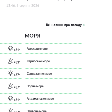
13:46, 6 серпня 2026
Всі новини про погоду
МОРЯ
Азовське море
+31°
Карибське море
+33°
Середземне море
+37°
Чорне море
+37°
Андаманське море
+31°
Червоне море