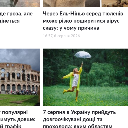
де гроза, але
Через Ель-Ніньо серед тюленів
дінеться
може різко поширитися вірус
сказу: у чому причина
16:57, 6 серпня 2026
у популярні
7 серпня в Україну прийдуть
тимуть довше:
довгоочікувані дощі та
й графік
прохолода: яким областям