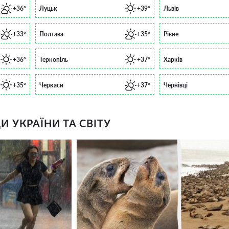
+36°
Луцьк
+39°
Львів
+33°
Полтава
+35°
Рівне
+36°
Тернопіль
+37°
Харків
+35°
Черкаси
+37°
Чернівці
 УКРАЇНИ ТА СВІТУ