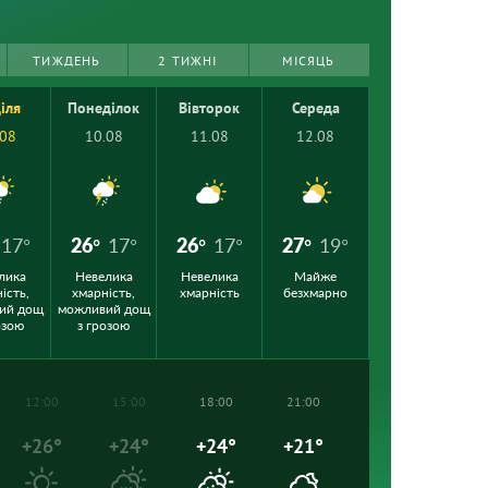
ТИЖДЕНЬ
2 ТИЖНІ
МІСЯЦЬ
іля
Понеділок
Вівторок
Середа
.08
10.08
11.08
12.08
17°
26°
17°
26°
17°
27°
19°
лика
Невелика
Невелика
Майже
ість,
хмарність,
хмарність
безхмарно
ий дощ
можливий дощ
озою
з грозою
12:00
15:00
18:00
21:00
+26°
+24°
+24°
+21°