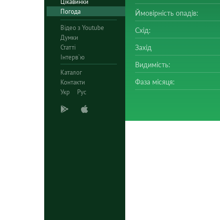
Цікавинки
Погода
Ймовірність опадів:
Відео з Youtube
Схід:
Думки
Статті
Захід
Інтерв`ю
Видимість:
Каталог
Фаза місяця:
Контакти
Укр
Рус