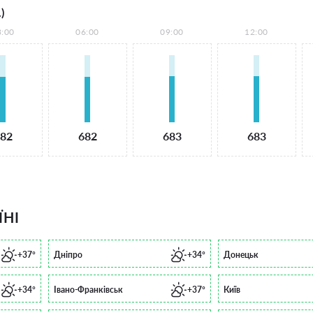
)
3:00
06:00
09:00
12:00
82
682
683
683
ЇНІ
+37°
Дніпро
+34°
Донецьк
+34°
Івано-Франківськ
+37°
Київ