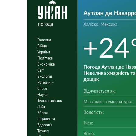
Аутлан де Наварр
погода
Халіско, Мексика
+24
Головна
Війна
Україна
Політика
Економіка
Погода Аутлан де Нав
Світ
Невелика хмарність та
Екологія
дощик
Регіони
Спорт
Відчувається як:
Наука
Техно і зв'язок
Мін./mакс. температура:
Лайт
Вологість:
Зброя
Інциденти
Тиск:
Здоров'я
Туризм
Вітер: