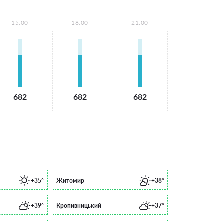
15:00
18:00
21:00
682
682
682
+35°
Житомир
+38°
+39°
Кропивницький
+37°