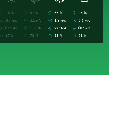
16 %
57 %
66 %
15 %
0.7 м/с
3.1 м/с
1.9 м/с
0.6 м/с
683 мм
682 мм
682 мм
682 мм
67 %
78 %
83 %
98 %