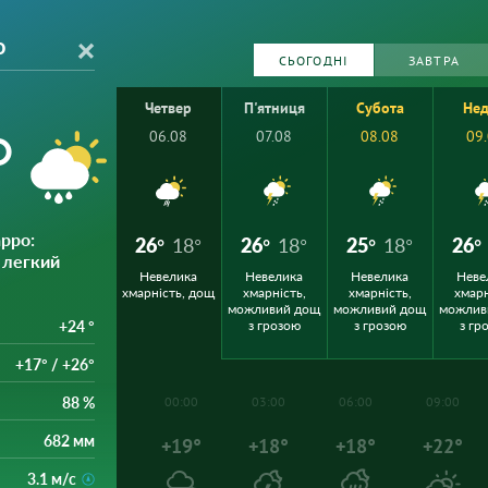
о
СЬОГОДНІ
ЗАВТРА
Четвер
П'ятниця
Субота
Нед
°
06.08
07.08
08.08
09
арро
:
26°
18°
26°
18°
25°
18°
26°
 легкий
Невелика
Невелика
Невелика
Неве
хмарність, дощ
хмарність,
хмарність,
хмарн
можливий дощ
можливий дощ
можлив
+24 °
з грозою
з грозою
з гр
+17° / +26°
88 %
00:00
03:00
06:00
09:00
682 мм
+19°
+18°
+18°
+22°
3.1 м/с