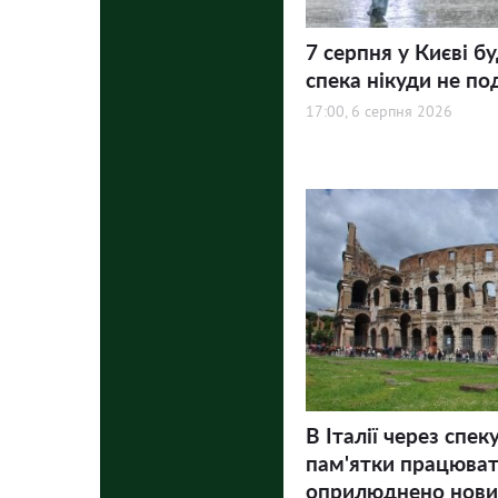
7 серпня у Києві бу
спека нікуди не по
17:00, 6 серпня 2026
В Італії через спек
пам'ятки працюва
оприлюднено нови