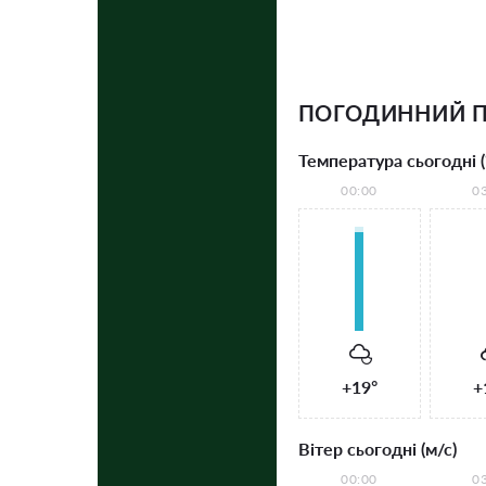
ПОГОДИННИЙ П
Температура сьогодні (
00:00
0
+19°
+
Вітер сьогодні (м/с)
00:00
0