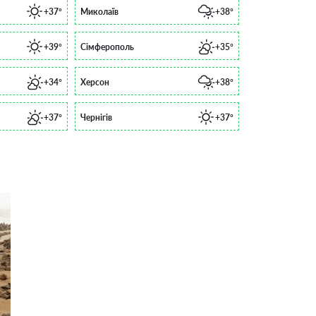
+37°
Миколаїв
+38°
+39°
Сімферополь
+35°
+34°
Херсон
+38°
+37°
Чернігів
+37°