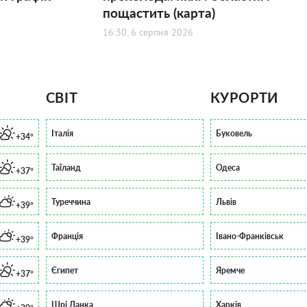
пощастить (карта)
16:30, 6 серпня 2026
СВІТ
КУРОРТИ
Італія
Буковель
+34°
Таїланд
Одеса
+37°
Туреччина
Львів
+39°
Франція
Івано-Франківськ
+39°
Єгипет
Яремче
+37°
Шрі Ланка
Харків