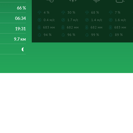
66 %
4 %
30 %
68 %
7 %
06:34
0.4 м/с
1.7 м/с
1.4 м/с
1.6 м/с
683 мм
682 мм
682 мм
683 мм
19:31
94 %
96 %
99 %
89 %
9.7 км