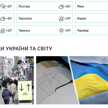
+29°
Полтава
+26°
Рівне
+26°
Тернопіль
+24°
Харків
+22°
Черкаси
+24°
Чернівці
 УКРАЇНИ ТА СВІТУ