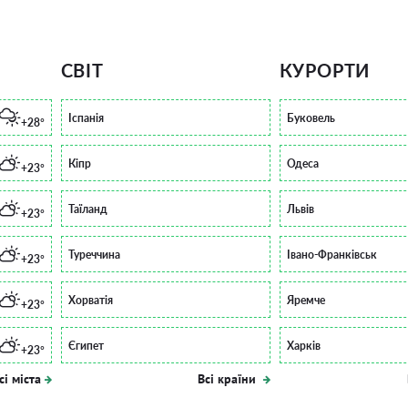
СВІТ
КУРОРТИ
Іспанія
Буковель
+28°
Кіпр
Одеса
+23°
Таїланд
Львів
+23°
Туреччина
Івано-Франківськ
+23°
Хорватія
Яремче
+23°
Єгипет
Харків
+23°
сі міста
Всі країни