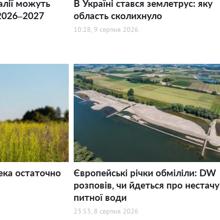
алії можуть
В Україні стався землетрус: яку
2026–2027
область сколихнуло
10:28, 9 серпня 2026
ека остаточно
Європейські річки обміліли: DW
розповів, чи йдеться про нестачу
питної води
23:53, 8 серпня 2026