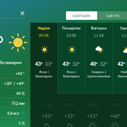
СЬОГОДНІ
ЗАВТРА
Неділя
Понеділок
Вівторок
Сер
°
09.08
10.08
11.08
12
і безхмарно
43°
33°
43°
32°
40°
32°
42°
Ясно і
Ясно і
Хмарно з
Ма
+44 °
безхмарно
безхмарно
проясненнями
безх
+30° / +44°
44 %
752 мм
02:00
05:00
08:00
11:00
4.8 м/с
+35°
+33°
+33°
+40°
5 %