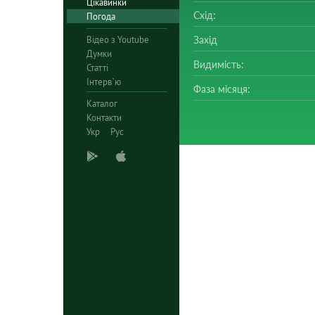
Цікавинки
Схід:
Погода
Відео з Youtube
Захід
Думки
Видимість:
Статті
Інтерв`ю
Фаза місяця:
Каталог
Контакти
Укр
Рус