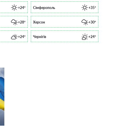
+24°
Сімферополь
+35°
+28°
Херсон
+30°
+24°
Чернігів
+24°