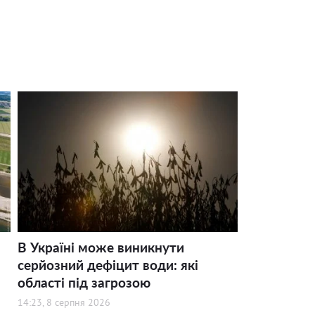
В Україні може виникнути
серйозний дефіцит води: які
області під загрозою
14:23, 8 серпня 2026