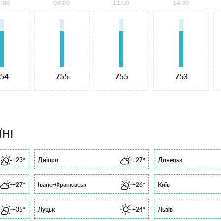
5:00
08:00
11:00
14:00
54
755
755
753
ЇНІ
+23°
Дніпро
+27°
Донецьк
+27°
Івано-Франківськ
+26°
Київ
+35°
Луцьк
+24°
Львів