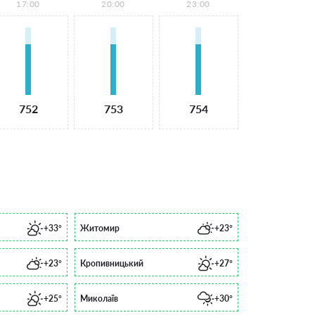
17:00
20:00
23:00
752
753
754
+33°
Житомир
+23°
+23°
Кропивницький
+27°
+25°
Миколаїв
+30°