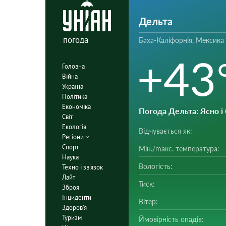
Дельта
погода
Баха-Каліфорнія, Мексика
+43
Головна
Війна
Україна
Політика
Економіка
Погода Дельта
: Ясно 
Світ
Екологія
Відчувається як:
Регіони
Спорт
Мін./mакс. температура:
Наука
Вологість:
Техно і зв'язок
Лайт
Тиск:
Зброя
Інциденти
Вітер:
Здоров'я
Туризм
Ймовірність опадів: