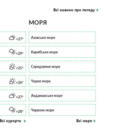
Всі новини про погоду
МОРЯ
Азовське море
+27°
Карибське море
+29°
Середземне море
+25°
Чорне море
+26°
Андаманське море
+27°
Червоне море
+28°
Всі курорти
Всі моря