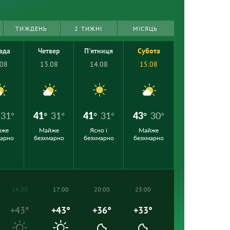
ТИЖДЕНЬ
2 ТИЖНІ
МІСЯЦЬ
еда
Четвер
П'ятниця
Субота
.08
13.08
14.08
15.08
31°
41°
31°
41°
31°
43°
30°
йже
Майже
Ясно і
Майже
марно
безхмарно
безхмарно
безхмарно
14:00
17:00
20:00
23:00
+43°
+43°
+36°
+33°