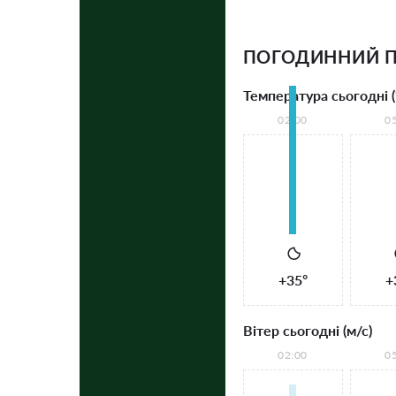
ПОГОДИННИЙ П
Температура сьогодні (
02:00
0
+35°
+
Вітер сьогодні (м/с)
02:00
0