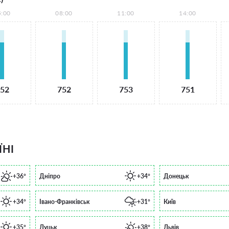
5:00
08:00
11:00
14:00
52
752
753
751
ЇНІ
+36°
Дніпро
+34°
Донецьк
+34°
Івано-Франківськ
+31°
Київ
+35°
Луцьк
+38°
Львів