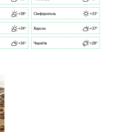
+38°
Сімферополь
+33°
+34°
Херсон
+37°
+36°
Чернігів
+28°