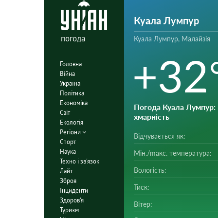
Куала Лумпур
погода
Куала Лумпур, Малайзія
+32
Головна
Війна
Україна
Політика
Економіка
Погода Куала Лумпур
:
Світ
хмарність
Екологія
Регіони
Відчувається як:
Спорт
Наука
Мін./mакс. температура:
Техно і зв'язок
Вологість:
Лайт
Зброя
Тиск:
Інциденти
Здоров'я
Вітер:
Туризм