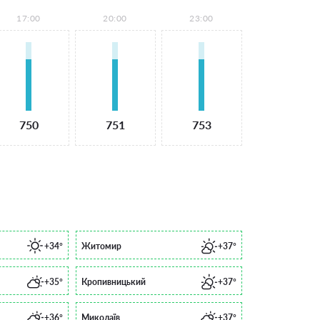
17:00
20:00
23:00
750
751
753
+34°
Житомир
+37°
+35°
Кропивницький
+37°
+36°
Миколаїв
+37°