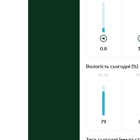
0.8
Вологість сьогодні (%)
02:00
0
79
Тиск сьогодні (мм рт.ст.