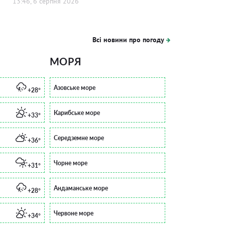
13:46, 6 серпня 2026
Всі новини про погоду
МОРЯ
Азовське море
+28°
Карибське море
+33°
Середземне море
+36°
Чорне море
+31°
Андаманське море
+28°
Червоне море
+34°