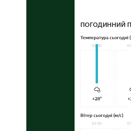
ПОГОДИННИЙ П
Температура сьогодні (
02:00
0
+28°
+
Вітер сьогодні (м/с)
02:00
0