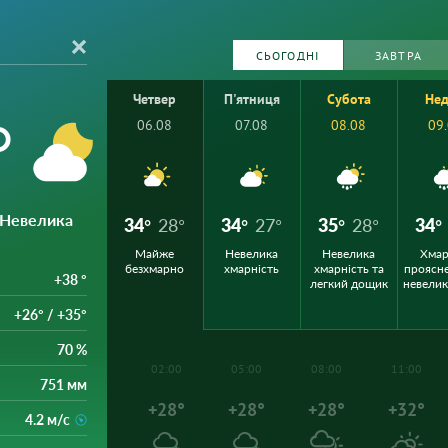
СЬОГОДНІ
ЗАВТРА
Четвер
П'ятниця
Субота
Нед
°
06.08
07.08
08.08
09
 Невелика
34°
28°
34°
27°
35°
28°
34°
Майже
Невелика
Невелика
Хмар
безхмарно
хмарність
хмарність та
проясн
+38 °
легкий дощик
невели
+26° / +35°
70 %
02:00
05:00
08:00
11:00
751 мм
+28°
+28°
+28°
+32°
4.2 м/с