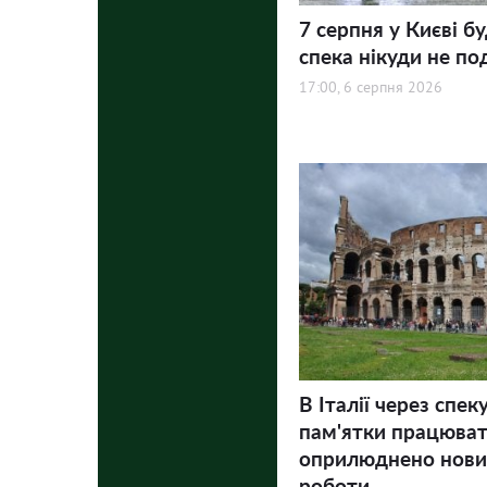
7 серпня у Києві бу
спека нікуди не по
17:00, 6 серпня 2026
В Італії через спек
пам'ятки працюва
оприлюднено нови
роботи