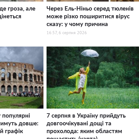
де гроза, але
Через Ель-Ніньо серед тюленів
дінеться
може різко поширитися вірус
сказу: у чому причина
16:57, 6 серпня 2026
у популярні
7 серпня в Україну прийдуть
тимуть довше:
довгоочікувані дощі та
й графік
прохолода: яким областям
пощастить (карта)