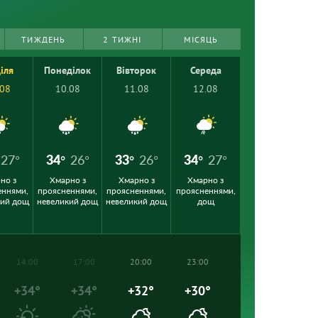
ТИЖДЕНЬ
2 ТИЖНІ
МІСЯЦЬ
іля
Понеділок
Вівторок
Середа
.08
10.08
11.08
12.08
27°
34°
26°
33°
26°
34°
27°
но з
Хмарно з
Хмарно з
Хмарно з
еннями,
проясненнями,
проясненнями,
проясненнями,
кий дощ
невеликий дощ
невеликий дощ
дощ
14:00
17:00
20:00
23:00
+34°
+34°
+32°
+30°