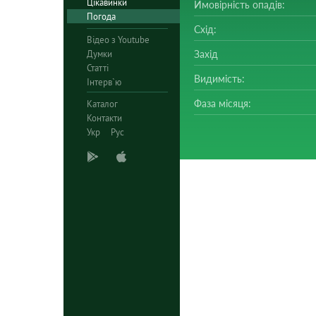
Цікавинки
Ймовірність опадів:
Погода
Схід:
Відео з Youtube
Думки
Захід
Статті
Видимість:
Інтерв`ю
Фаза місяця:
Каталог
Контакти
Укр
Рус