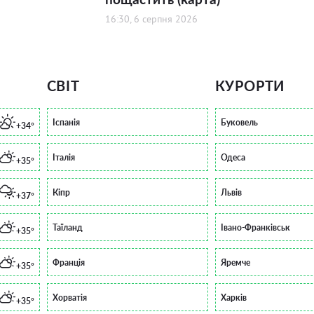
16:30, 6 серпня 2026
СВІТ
КУРОРТИ
Іспанія
Буковель
+34°
Італія
Одеса
+35°
Кіпр
Львів
+37°
Таїланд
Івано-Франківськ
+35°
Франція
Яремче
+35°
Хорватія
Харків
+35°