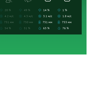
20 %
49 %
14 %
1 %
4.2 м/с
4.3 м/с
3.1 м/с
1.8 м/с
751 мм
750 мм
751 мм
753 мм
54 %
51 %
63 %
76 %