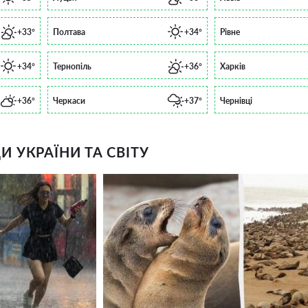
+33°
Полтава
+34°
Рівне
+34°
Тернопіль
+36°
Харків
+36°
Черкаси
+37°
Чернівці
 УКРАЇНИ ТА СВІТУ