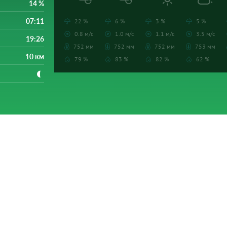
14 %
07:11
22 %
6 %
3 %
5 %
0.8 м/с
1.0 м/с
1.1 м/с
3.5 м/с
19:26
752 мм
752 мм
752 мм
753 мм
10 км
79 %
83 %
82 %
62 %