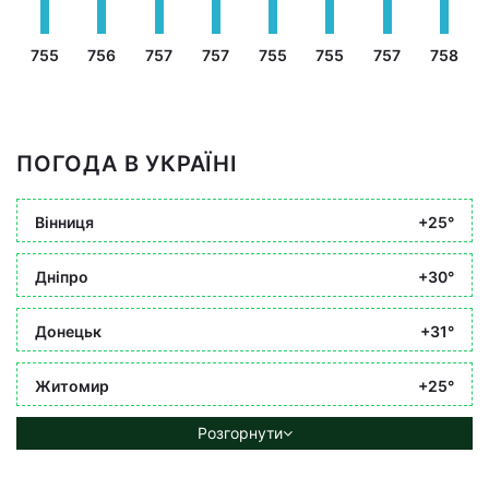
755
756
757
757
755
755
757
758
ПОГОДА В УКРАЇНІ
Вінниця
+25°
Дніпро
+30°
Донецьк
+31°
Житомир
+25°
Розгорнути