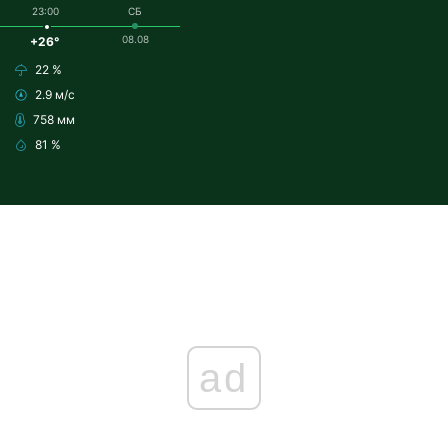
23:00
СБ
08.08
+26°
22 %
2.9 м/с
758 мм
81 %
ad