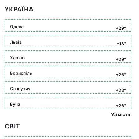
УКРАЇНА
Одеса
+29°
Львів
+18°
Харків
+29°
Бориспіль
+26°
Славутич
+23°
Буча
+26°
Усі міста
СВІТ