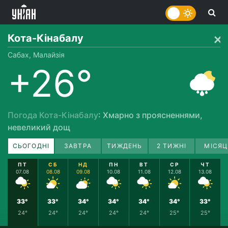
Кота-Кінабалу
Сабах, Малайзія
+26°
Погода Кота-Кінабалу
: Хмарно з проясненнями,
невеликий дощ
СЬОГОДНІ
ЗАВТРА
ТИЖДЕНЬ
2 ТИЖНІ
МІСЯЦ
ПТ
СБ
НД
ПН
ВТ
СР
ЧТ
07.08
08.08
09.08
10.08
11.08
12.08
13.08
33°
33°
34°
34°
34°
34°
33°
24°
24°
24°
24°
24°
25°
25°