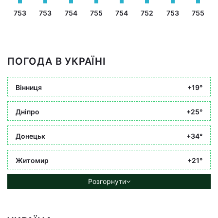
753
753
754
755
754
752
753
755
ПОГОДА В УКРАЇНІ
Вінниця
+19°
Дніпро
+25°
Донецьк
+34°
Житомир
+21°
Розгорнути