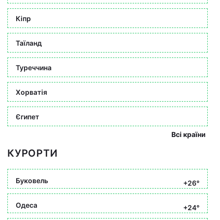
Кіпр
Таїланд
Туреччина
Хорватія
Єгипет
Всі країни
КУРОРТИ
Буковель
+26°
Одеса
+24°