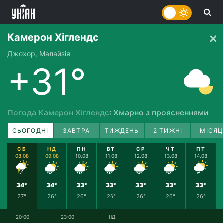
Камерон Хіглендс
Джохор, Малайзія
+31°
Погода Камерон Хіглендс
: Хмарно з проясненнями
СЬОГОДНІ
ЗАВТРА
ТИЖДЕНЬ
2 ТИЖНІ
МІСЯЦ
СБ
НД
ПН
ВТ
СР
ЧТ
ПТ
08.08
09.08
10.08
11.08
12.08
13.08
14.08
34°
34°
33°
33°
33°
33°
33°
27°
26°
26°
26°
26°
26°
26°
20:00
23:00
НД