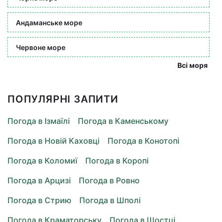
Андаманське море
Червоне море
Всі моря
ПОПУЛЯРНІ ЗАПИТИ
Погода в Ізмаїлі
Погода в Каменському
Погода в Новій Каховці
Погода в Конотопі
Погода в Коломиї
Погода в Коропі
Погода в Арцизі
Погода в Ровно
Погода в Стрию
Погода в Шполі
Погода в Краматорську
Погода в Шостці