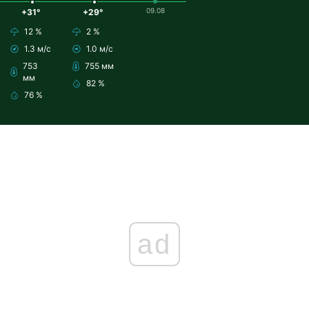
09.08
+31°
+29°
12 %
2 %
1.3 м/с
1.0 м/с
753
755 мм
мм
82 %
76 %
ad