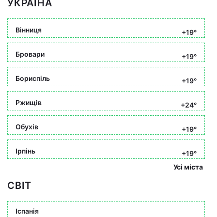
УКРАЇНА
Вінниця
+19°
Бровари
+19°
Бориспіль
+19°
Ржищів
+24°
Обухів
+19°
Ірпінь
+19°
Усі міста
СВІТ
Іспанія