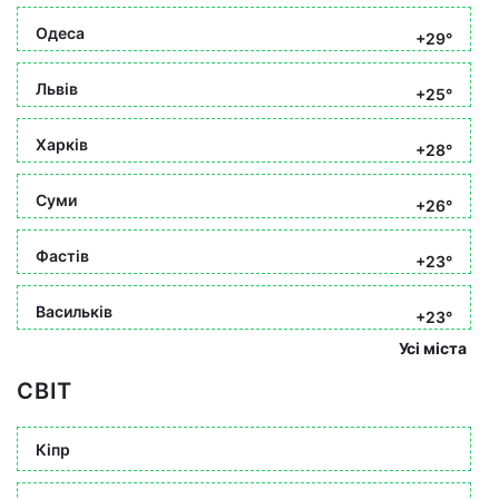
Одеса
+29°
Львів
+25°
Харків
+28°
Суми
+26°
Фастів
+23°
Васильків
+23°
Усі міста
СВІТ
Кіпр