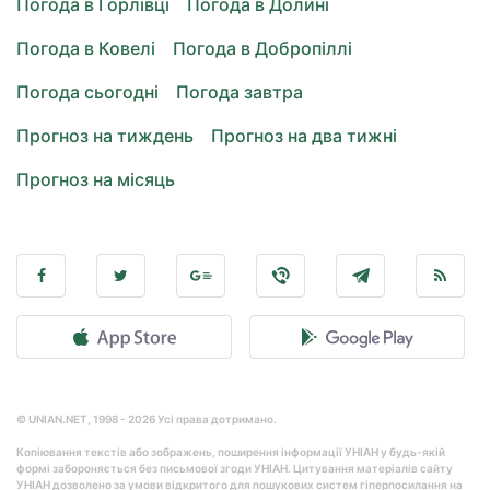
Погода в Горлівці
Погода в Долині
Погода в Ковелі
Погода в Добропіллі
Погода сьогодні
Погода завтра
Прогноз на тиждень
Прогноз на два тижні
Прогноз на місяць
© UNIAN.NET, 1998 - 2026 Усі права дотримано.
Копіювання текстів або зображень, поширення інформації УНІАН у будь-якій
формі забороняється без письмової згоди УНІАН. Цитування матеріалів сайту
УНІАН дозволено за умови відкритого для пошукових систем гіперпосилання на