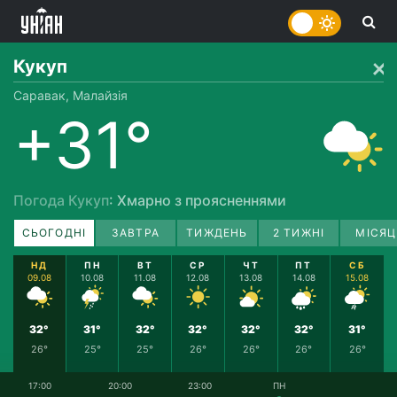
Кукуп
Саравак, Малайзія
+31°
Погода Кукуп
: Хмарно з проясненнями
СЬОГОДНІ
ЗАВТРА
ТИЖДЕНЬ
2 ТИЖНІ
МІСЯЦ
НД
ПН
ВТ
СР
ЧТ
ПТ
СБ
09.08
10.08
11.08
12.08
13.08
14.08
15.08
32°
31°
32°
32°
32°
32°
31°
26°
25°
25°
26°
26°
26°
26°
17:00
20:00
23:00
ПН