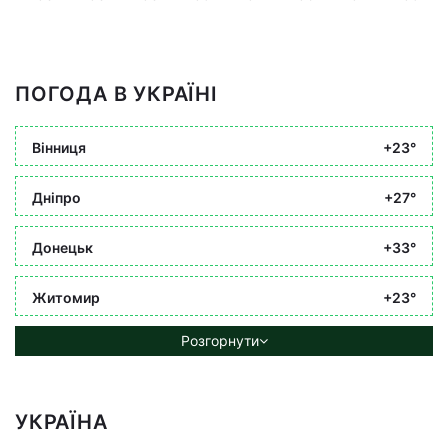
ПОГОДА В УКРАЇНІ
Вінниця
+23°
Дніпро
+27°
Донецьк
+33°
Житомир
+23°
Розгорнути
УКРАЇНА