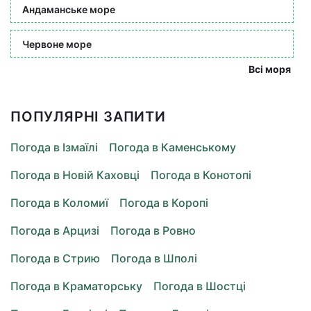
Андаманське море
Червоне море
Всі моря
ПОПУЛЯРНІ ЗАПИТИ
Погода в Ізмаїлі
Погода в Каменському
Погода в Новій Каховці
Погода в Конотопі
Погода в Коломиї
Погода в Коропі
Погода в Арцизі
Погода в Ровно
Погода в Стрию
Погода в Шполі
Погода в Краматорську
Погода в Шостці