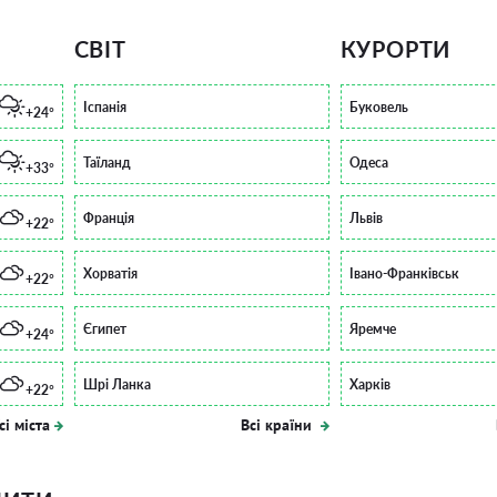
СВІТ
КУРОРТИ
Іспанія
Буковель
+24°
Таїланд
Одеса
+33°
Франція
Львів
+22°
Хорватія
Івано-Франківськ
+22°
Єгипет
Яремче
+24°
Шрі Ланка
Харків
+22°
сі міста
Всі країни