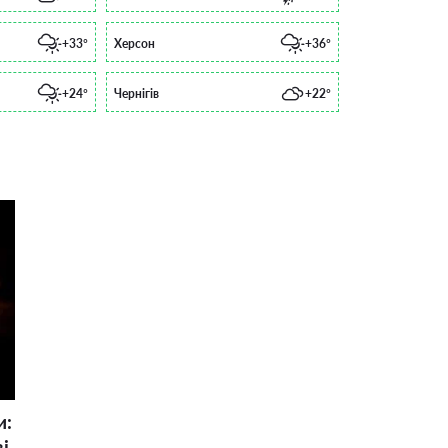
+33°
Херсон
+36°
+24°
Чернігів
+22°
и:
і