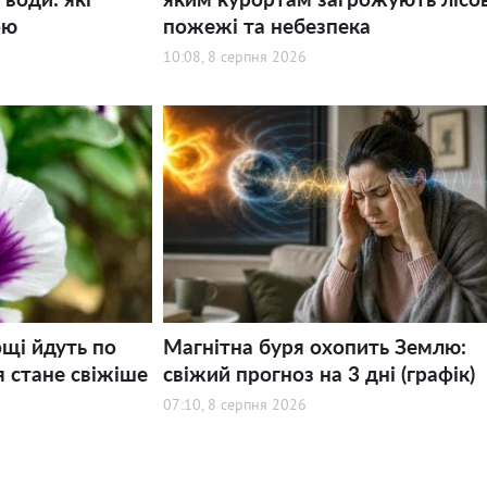
ою
пожежі та небезпека
10:08, 8 серпня 2026
щі йдуть по
Магнітна буря охопить Землю:
я стане свіжіше
свіжий прогноз на 3 дні (графік)
07:10, 8 серпня 2026