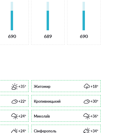
690
689
690
+35°
Житомир
+18°
+22°
Кропивницький
+30°
+24°
Миколаїв
+36°
+24°
Сімферополь
+34°