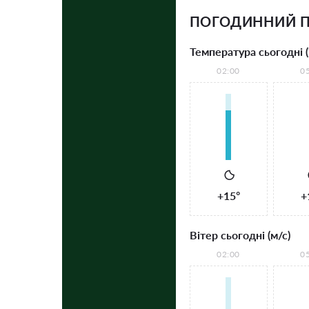
ПОГОДИННИЙ П
Температура сьогодні (
02:00
0
+15°
+
Вітер сьогодні (м/с)
02:00
0