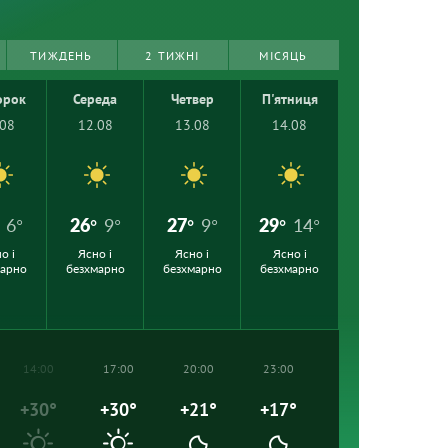
ТИЖДЕНЬ
2 ТИЖНІ
МІСЯЦЬ
орок
Середа
Четвер
П'ятниця
.08
12.08
13.08
14.08
6°
26°
9°
27°
9°
29°
14°
о і
Ясно і
Ясно і
Ясно і
марно
безхмарно
безхмарно
безхмарно
14:00
17:00
20:00
23:00
+30°
+30°
+21°
+17°