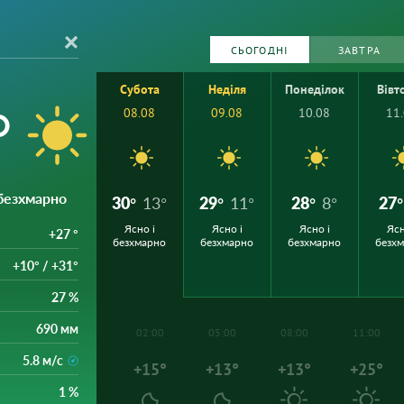
СЬОГОДНІ
ЗАВТРА
Субота
Неділя
Понеділок
Вівт
°
08.08
09.08
10.08
11
 безхмарно
30°
13°
29°
11°
28°
8°
27°
Ясно і
Ясно і
Ясно і
Ясн
+27 °
безхмарно
безхмарно
безхмарно
безх
+10° / +31°
27 %
690 мм
02:00
05:00
08:00
11:00
5.8 м/с
+15°
+13°
+13°
+25°
1 %