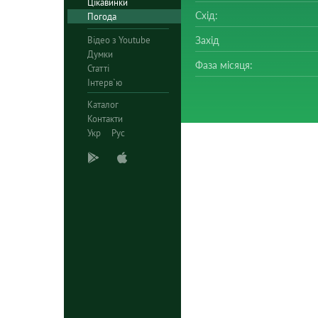
Цікавинки
Схід:
Погода
Відео з Youtube
Захід
Думки
Фаза місяця:
Статті
Інтерв`ю
Каталог
Контакти
Укр
Рус