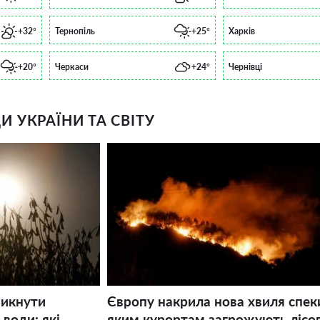
+32°
Тернопіль
+25°
Харків
+20°
Черкаси
+24°
Чернівці
 УКРАЇНИ ТА СВІТУ
никнути
Європу накрила нова хвиля спек
води: які
яким курортам загрожують лісов