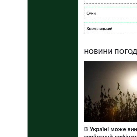
Суми
Хмельницький
НОВИНИ ПОГОДИ
В Україні може ви
серйозний дефіцит 