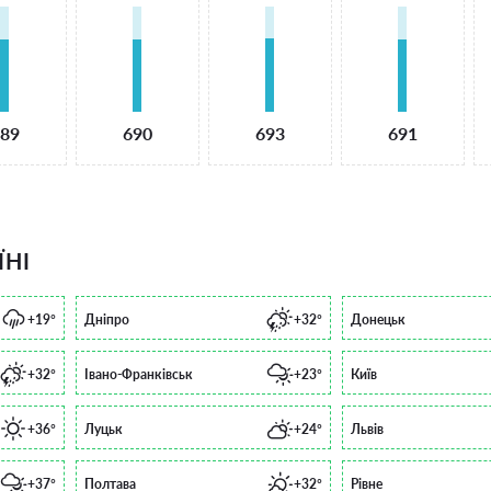
89
690
693
691
ЇНІ
+19°
Дніпро
+32°
Донецьк
+32°
Івано-Франківськ
+23°
Київ
+36°
Луцьк
+24°
Львів
+37°
Полтава
+32°
Рівне