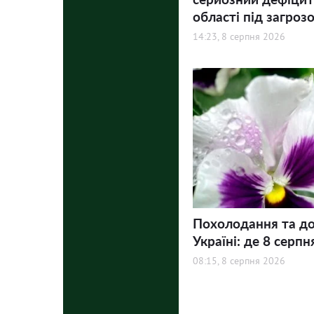
області під загроз
14:23, 8 серпня 2026
Похолодання та до
Україні: де 8 серпн
08:15, 8 серпня 2026