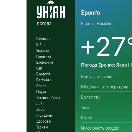
Еронґо
погода
Еронго, Намібія
+27
Головна
Війна
Україна
Політика
Економіка
Погода Еронґо
: Ясно і
Світ
Екологія
Відчувається як:
Регіони
Спорт
Мін./mакс. температура:
Наука
Вологість:
Техно і зв'язок
Лайт
Тиск:
Зброя
Інциденти
Вітер:
Здоров'я
Туризм
Ймовірність опадів: