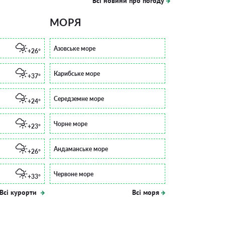
Всі новини про погоду
МОРЯ
Азовське море
+26°
Карибське море
+37°
Середземне море
+24°
Чорне море
+23°
Андаманське море
+26°
Червоне море
+33°
Всі курорти
Всі моря