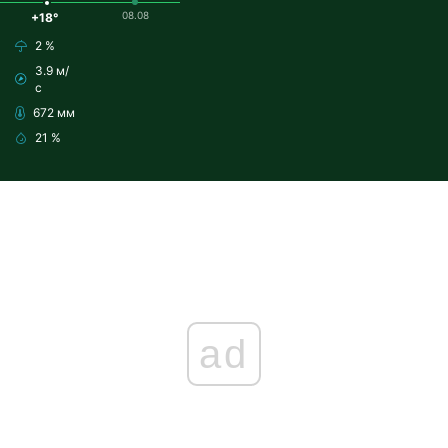
08.08
+18°
2 %
3.9 м/
с
672 мм
21 %
ad