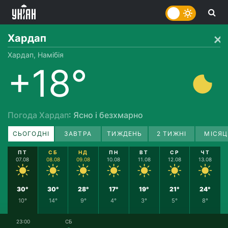
Хардап
Хардап, Намібія
+18°
Погода Хардап
: Ясно і безхмарно
СЬОГОДНІ
ЗАВТРА
ТИЖДЕНЬ
2 ТИЖНІ
МІСЯЦ
ПТ
СБ
НД
ПН
ВТ
СР
ЧТ
07.08
08.08
09.08
10.08
11.08
12.08
13.08
30°
30°
28°
17°
19°
21°
24°
10°
14°
9°
4°
3°
5°
8°
23:00
СБ