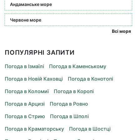
Андаманське море
Червоне море
Всі моря
ПОПУЛЯРНІ ЗАПИТИ
Погода в Ізмаїлі
Погода в Каменському
Погода в Новій Каховці
Погода в Конотопі
Погода в Коломиї
Погода в Коропі
Погода в Арцизі
Погода в Ровно
Погода в Стрию
Погода в Шполі
Погода в Краматорську
Погода в Шостці