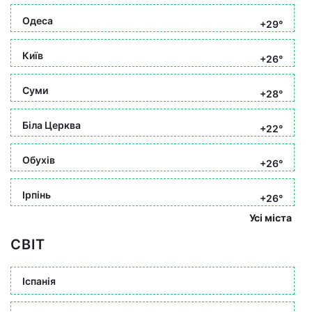
Одеса
+29°
Київ
+26°
Суми
+28°
Біла Церква
+22°
Обухів
+26°
Ірпінь
+26°
Усі міста
СВІТ
Іспанія