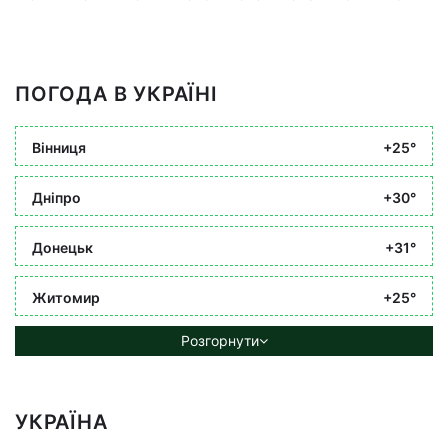
ПОГОДА В УКРАЇНІ
Вінниця
+25°
Дніпро
+30°
Донецьк
+31°
Житомир
+25°
Розгорнути
УКРАЇНА