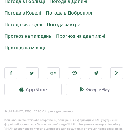
Погода в Горлівці
Погода в Долині
Погода в Ковелі
Погода в Добропіллі
Погода сьогодні
Погода завтра
Прогноз на тиждень
Прогноз на два тижні
Прогноз на місяць
© UNIAN.NET, 1998 - 2026 Усі права дотримано.
Копіювання текстів або зображень, поширення інформації УНІАН у будь-якій
формі забороняється без письмової згоди УНІАН. Цитування матеріалів сайту
УНІАН дозволено за умови відкритого для пошукових систем гіперпосилання на