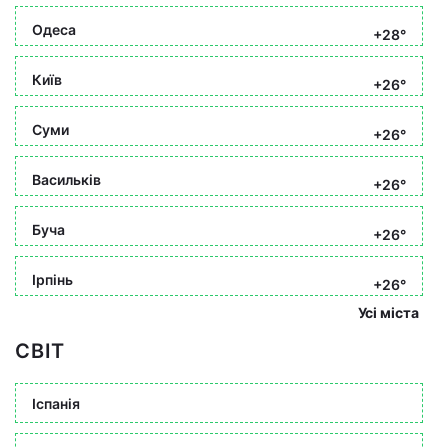
Одеса
+28°
Київ
+26°
Суми
+26°
Васильків
+26°
Буча
+26°
Ірпінь
+26°
Усі міста
СВІТ
Іспанія