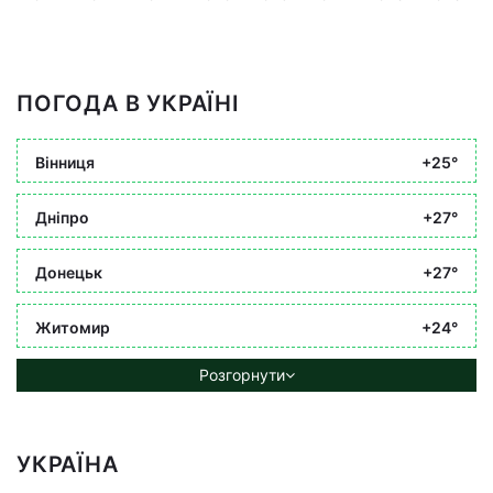
ПОГОДА В УКРАЇНІ
Вінниця
+25°
Дніпро
+27°
Донецьк
+27°
Житомир
+24°
Розгорнути
УКРАЇНА