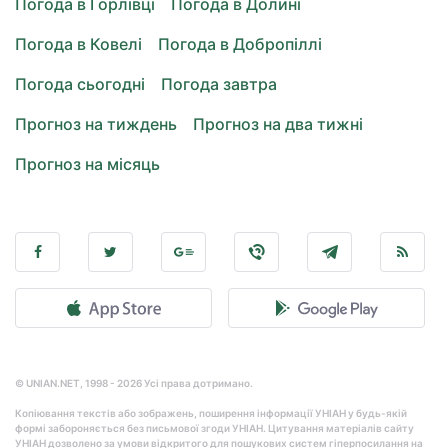
Погода в Горлівці
Погода в Долині
Погода в Ковелі
Погода в Добропіллі
Погода сьогодні
Погода завтра
Прогноз на тиждень
Прогноз на два тижні
Прогноз на місяць
© UNIAN.NET, 1998 - 2026 Усі права дотримано.
Копіювання текстів або зображень, поширення інформації УНІАН у будь-якій
формі забороняється без письмової згоди УНІАН. Цитування матеріалів сайту
УНІАН дозволено за умови відкритого для пошукових систем гіперпосилання на