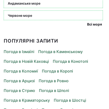
Андаманське море
Червоне море
Всі моря
ПОПУЛЯРНІ ЗАПИТИ
Погода в Ізмаїлі
Погода в Каменському
Погода в Новій Каховці
Погода в Конотопі
Погода в Коломиї
Погода в Коропі
Погода в Арцизі
Погода в Ровно
Погода в Стрию
Погода в Шполі
Погода в Краматорську
Погода в Шостці