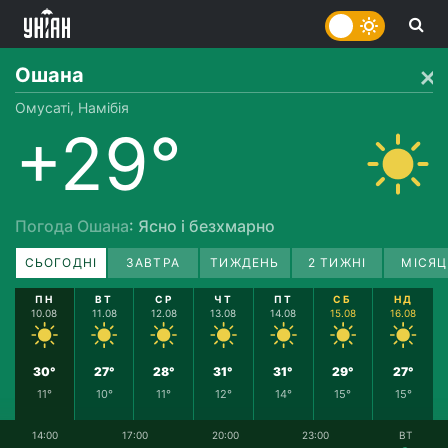
Ошана
Омусаті, Намібія
+29°
Погода Ошана
: Ясно і безхмарно
СЬОГОДНІ
ЗАВТРА
ТИЖДЕНЬ
2 ТИЖНІ
МІСЯЦ
ПН
ВТ
СР
ЧТ
ПТ
СБ
НД
10.08
11.08
12.08
13.08
14.08
15.08
16.08
30°
27°
28°
31°
31°
29°
27°
11°
10°
11°
12°
14°
15°
15°
14:00
17:00
20:00
23:00
ВТ