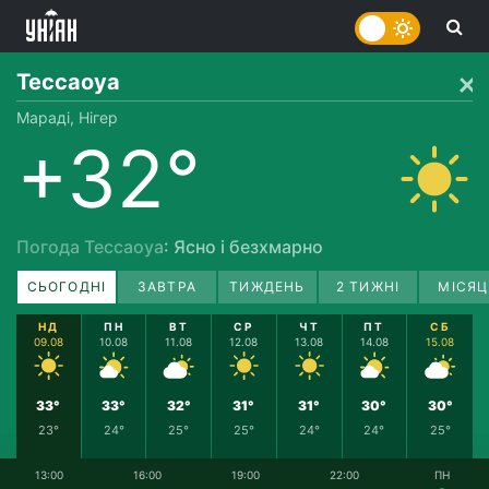
Тессаоуа
Мараді, Нігер
+32°
Погода Тессаоуа
: Ясно і безхмарно
СЬОГОДНІ
ЗАВТРА
ТИЖДЕНЬ
2 ТИЖНІ
МІСЯЦ
НД
ПН
ВТ
СР
ЧТ
ПТ
СБ
09.08
10.08
11.08
12.08
13.08
14.08
15.08
33°
33°
32°
31°
31°
30°
30°
23°
24°
25°
25°
24°
24°
25°
13:00
16:00
19:00
22:00
ПН