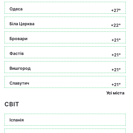
Одеса
+27°
Біла Церква
+22°
Бровари
+21°
Фастів
+21°
Вишгород
+21°
Славутич
+21°
Усі міста
СВІТ
Іспанія