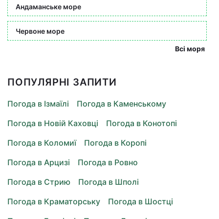
Андаманське море
Червоне море
Всі моря
ПОПУЛЯРНІ ЗАПИТИ
Погода в Ізмаїлі
Погода в Каменському
Погода в Новій Каховці
Погода в Конотопі
Погода в Коломиї
Погода в Коропі
Погода в Арцизі
Погода в Ровно
Погода в Стрию
Погода в Шполі
Погода в Краматорську
Погода в Шостці