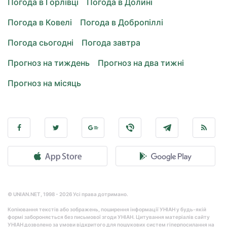
Погода в Горлівці
Погода в Долині
Погода в Ковелі
Погода в Добропіллі
Погода сьогодні
Погода завтра
Прогноз на тиждень
Прогноз на два тижні
Прогноз на місяць
© UNIAN.NET, 1998 - 2026 Усі права дотримано.
Копіювання текстів або зображень, поширення інформації УНІАН у будь-якій
формі забороняється без письмової згоди УНІАН. Цитування матеріалів сайту
УНІАН дозволено за умови відкритого для пошукових систем гіперпосилання на