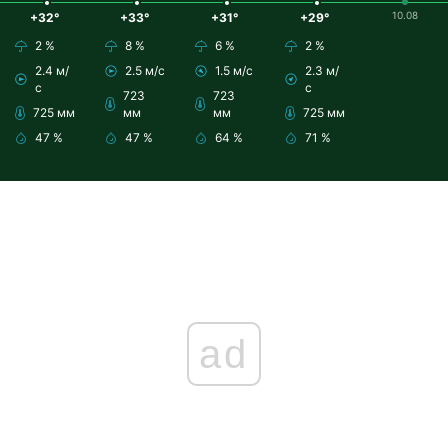
10.08
+32°
+33°
+31°
+29°
2 %
8 %
6 %
2 %
2.4 м/
2.5 м/с
1.5 м/с
2.3 м/
с
с
723
723
725 мм
мм
мм
725 мм
47 %
47 %
64 %
71 %
ad