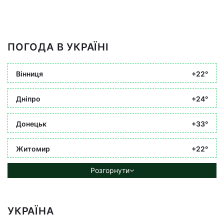
ПОГОДА В УКРАЇНІ
Вінниця
+22°
Дніпро
+24°
Донецьк
+33°
Житомир
+22°
Розгорнути
УКРАЇНА