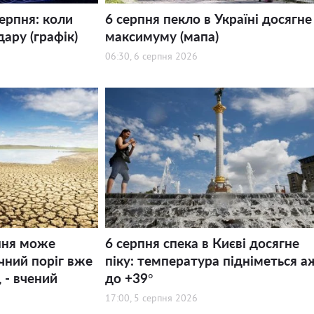
серпня: коли
6 серпня пекло в Україні досягне
дару (графік)
максимуму (мапа)
06:30, 6 серпня 2026
ння може
6 серпня спека в Києві досягне
ний поріг вже
піку: температура підніметься а
 - вчений
до +39°
17:00, 5 серпня 2026