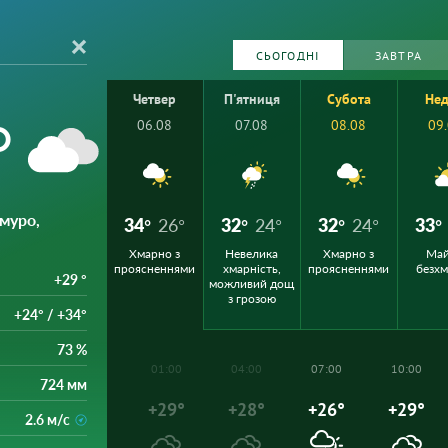
СЬОГОДНІ
ЗАВТРА
Четвер
П'ятниця
Субота
Нед
°
06.08
07.08
08.08
09
хмуро,
34°
26°
32°
24°
32°
24°
33°
Хмарно з
Невелика
Хмарно з
Ма
проясненнями
хмарність,
проясненнями
безх
+29 °
можливий дощ
з грозою
+24° / +34°
73 %
01:00
04:00
07:00
10:00
724 мм
+29°
+28°
+26°
+29°
2.6 м/с