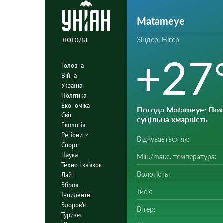
Matameye
погода
Зіндер, Нігер
+27
Головна
Війна
Україна
Політика
Економіка
Погода Matameye
: По
Світ
суцільна хмарність
Екологія
Регіони
Відчувається як:
Спорт
Наука
Мін./mакс. температура:
Техно і зв'язок
Вологість:
Лайт
Зброя
Тиск:
Інциденти
Здоров'я
Вітер:
Туризм