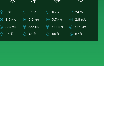
5 %
30 %
83 %
24 %
1.3 м/с
0.6 м/с
3.7 м/с
2.8 м/с
723 мм
722 мм
722 мм
724 мм
53 %
48 %
88 %
87 %