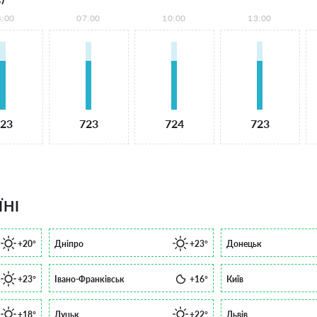
4:00
07:00
10:00
13:00
23
723
724
723
ЇНІ
+20°
Дніпро
+23°
Донецьк
+23°
Івано-Франківськ
+16°
Київ
+18°
Луцьк
+22°
Львів