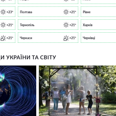
+23°
Полтава
+21°
Рівне
+21°
Тернопіль
+21°
Харків
+21°
Черкаси
+21°
Чернівці
 УКРАЇНИ ТА СВІТУ