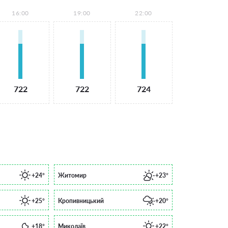
16:00
19:00
22:00
722
722
724
+24°
Житомир
+23°
+25°
Кропивницький
+20°
+18°
Миколаїв
+22°