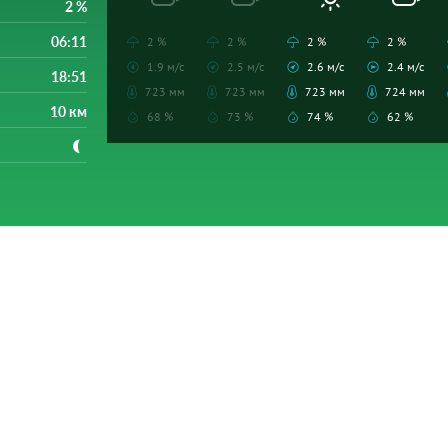
2 %
06:11
2 %
2 %
2 %
2 %
1.9 м/с
2.5 м/с
2.6 м/с
2.4 м/с
18:51
723 мм
723 мм
723 мм
724 мм
10 км
68 %
73 %
74 %
62 %