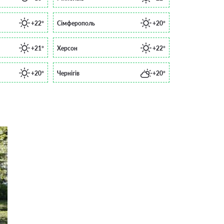
+22°
Сімферополь
+20°
+21°
Херсон
+22°
+20°
Чернігів
+20°