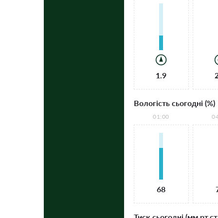
1.9
Вологість сьогодні (%)
01:00
0
68
Тиск сьогодні (мм рт.ст.