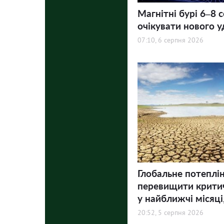
Магнітні бурі 6–8 
очікувати нового у
07:10, 6 серпня 2026
Глобальне потеплі
перевищити критич
у найближчі місяці,
20:52, 5 серпня 2026