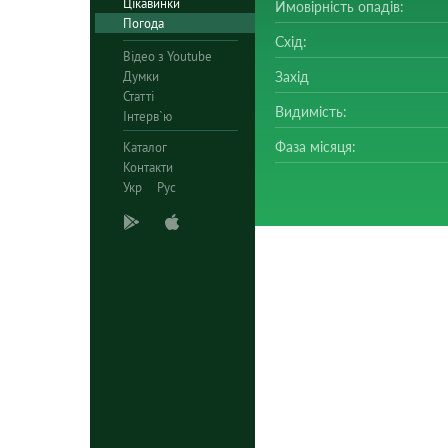
Цікавинки
Ймовірність опадів:
Погода
Схід:
Відео з Youtube
Думки
Захід
Статті
Видимість:
Інтерв`ю
Фаза місяця:
Каталог
Контакти
Укр
Рус