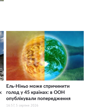
Ель-Ніньо може спричинити
ж
голод у 45 країнах: в ООН
опублікували попередження
16:57, 5 серпня 2026