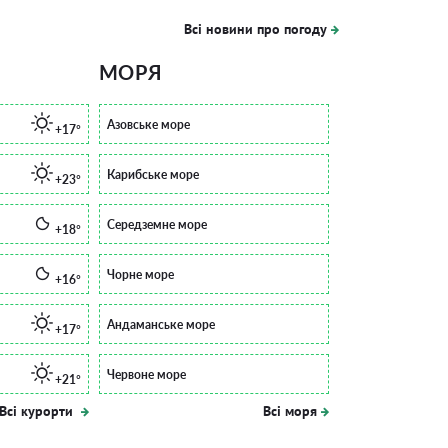
Всі новини про погоду
МОРЯ
Азовське море
+17°
Карибське море
+23°
Середземне море
+18°
Чорне море
+16°
Андаманське море
+17°
Червоне море
+21°
Всі курорти
Всі моря