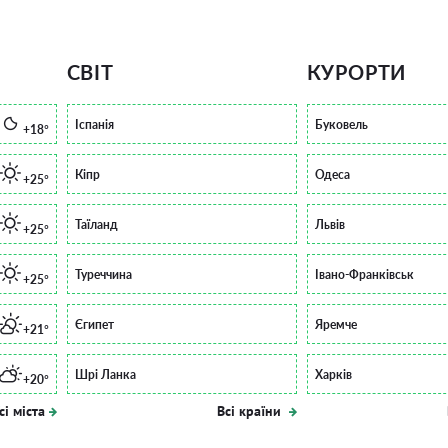
СВІТ
КУРОРТИ
Іспанія
Буковель
+18°
Кіпр
Одеса
+25°
Таїланд
Львів
+25°
Туреччина
Івано-Франківськ
+25°
Єгипет
Яремче
+21°
Шрі Ланка
Харків
+20°
сі міста
Всі країни