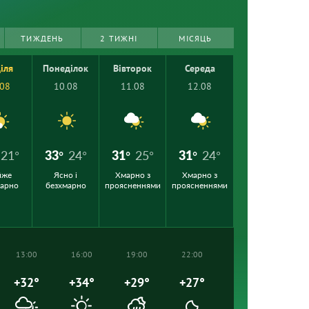
ТИЖДЕНЬ
2 ТИЖНІ
МІСЯЦЬ
іля
Понеділок
Вівторок
Середа
.08
10.08
11.08
12.08
21°
33°
24°
31°
25°
31°
24°
йже
Ясно і
Хмарно з
Хмарно з
марно
безхмарно
проясненнями
проясненнями
13:00
16:00
19:00
22:00
+32°
+34°
+29°
+27°