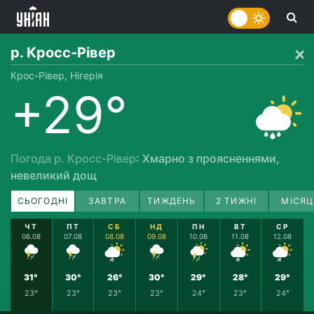
р. Кросс-Рівер
Крос-Рівер, Нігерія
+29°
Погода р. Кросс-Рівер
: Хмарно з проясненнями,
невеликий дощ
СЬОГОДНІ
ЗАВТРА
ТИЖДЕНЬ
2 ТИЖНІ
МІСЯЦ
ЧТ
ПТ
СБ
НД
ПН
ВТ
СР
06.08
07.08
08.08
09.08
10.08
11.08
12.08
31°
30°
26°
30°
29°
28°
29°
23°
23°
23°
23°
24°
23°
24°