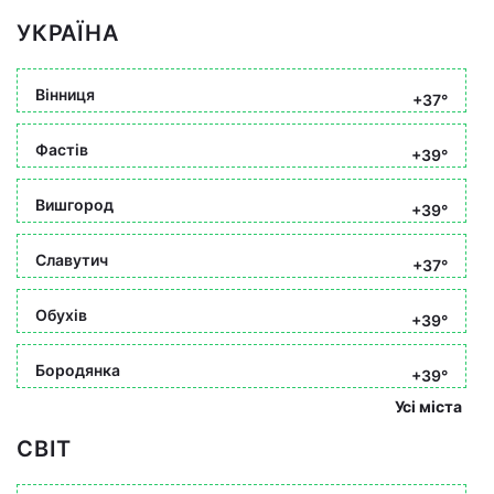
УКРАЇНА
Вінниця
+37°
Фастів
+39°
Вишгород
+39°
Славутич
+37°
Обухів
+39°
Бородянка
+39°
Усі міста
СВІТ