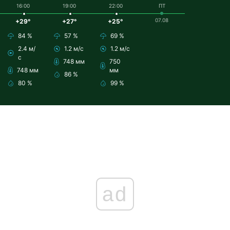
16:00
19:00
22:00
ПТ
07.08
+29°
+27°
+25°
84 %
57 %
69 %
2.4 м/
1.2 м/с
1.2 м/с
с
748 мм
750
748 мм
мм
86 %
80 %
99 %
ad