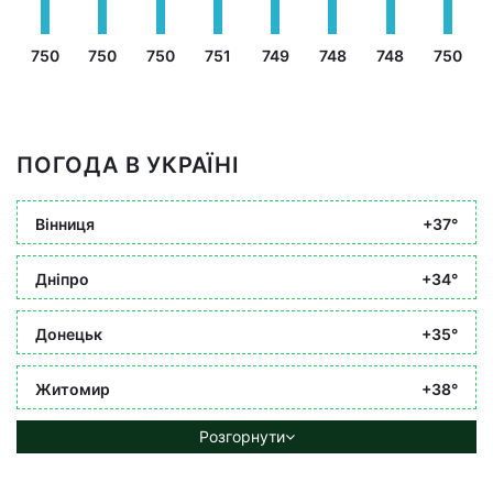
750
750
750
751
749
748
748
750
ПОГОДА В УКРАЇНІ
Вінниця
+37°
Дніпро
+34°
Донецьк
+35°
Житомир
+38°
Розгорнути