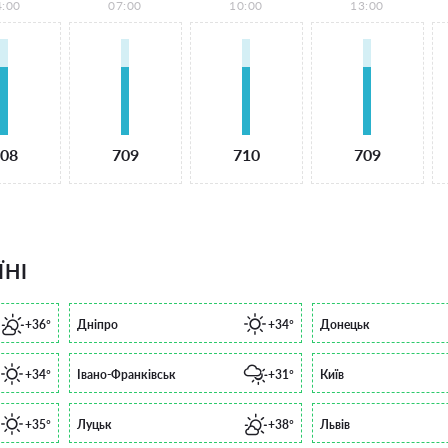
4:00
07:00
10:00
13:00
08
709
710
709
ЇНІ
+36°
Дніпро
+34°
Донецьк
+34°
Івано-Франківськ
+31°
Київ
+35°
Луцьк
+38°
Львів