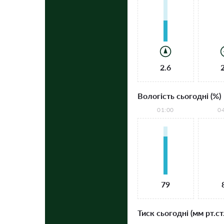
2.6
Вологість сьогодні (%)
01:00
0
79
Тиск сьогодні (мм рт.ст.