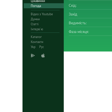
Цікавинки
Схід:
Погода
Відео з Youtube
Захід
Думки
Видимість:
Статті
Інтерв`ю
Фаза місяця:
Каталог
Контакти
Укр
Рус