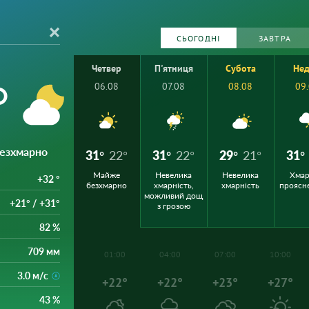
СЬОГОДНІ
ЗАВТРА
Четвер
П'ятниця
Субота
Нед
°
06.08
07.08
08.08
09
безхмарно
31°
22°
31°
22°
29°
21°
31°
Майже
Невелика
Невелика
Хмар
+32 °
безхмарно
хмарність,
хмарність
проясн
можливий дощ
+21° / +31°
з грозою
82 %
709 мм
01:00
04:00
07:00
10:00
3.0 м/с
+22°
+22°
+23°
+27°
43 %