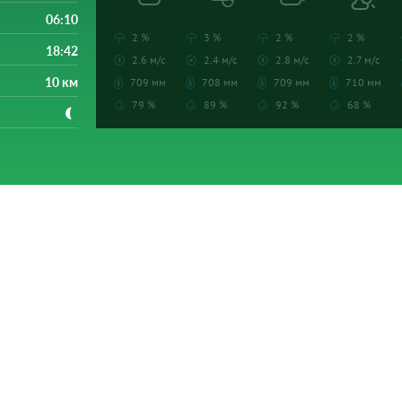
06:10
2 %
3 %
2 %
2 %
18:42
2.6 м/с
2.4 м/с
2.8 м/с
2.7 м/с
10 км
709 мм
708 мм
709 мм
710 мм
79 %
89 %
92 %
68 %