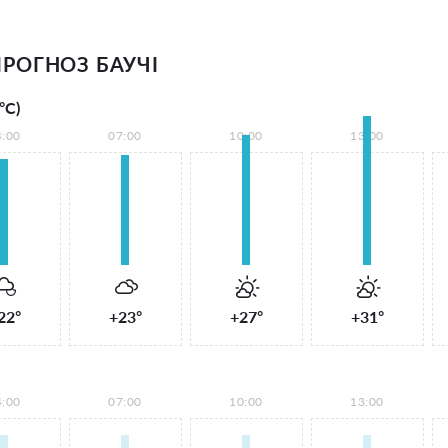
РОГНОЗ БАУЧІ
°С)
4:00
07:00
10:00
13:00
22°
+23°
+27°
+31°
4:00
07:00
10:00
13:00