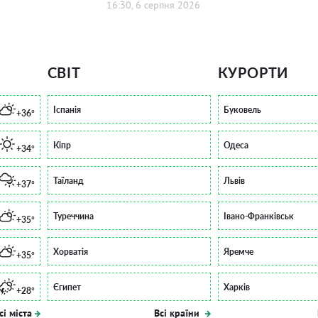
16:30, 6 серпня 2026
СВІТ
КУРОРТИ
Іспанія
Буковель
+36°
Кіпр
Одеса
+34°
Таїланд
Львів
+37°
Туреччина
Івано-Франківськ
+35°
Хорватія
Яремче
+35°
Єгипет
Харків
+28°
сі міста
Всі країни