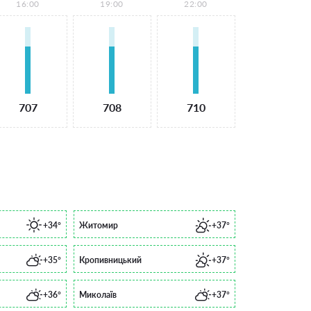
16:00
19:00
22:00
707
708
710
+34°
Житомир
+37°
+35°
Кропивницький
+37°
+36°
Миколаїв
+37°