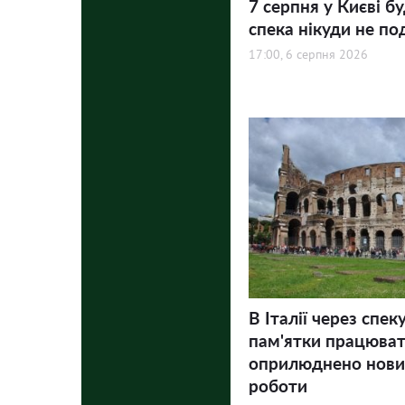
7 серпня у Києві бу
спека нікуди не по
17:00, 6 серпня 2026
В Італії через спек
пам'ятки працюва
оприлюднено нови
роботи