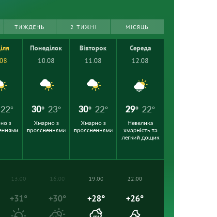
ТИЖДЕНЬ
2 ТИЖНІ
МІСЯЦЬ
іля
Понеділок
Вівторок
Середа
.08
10.08
11.08
12.08
22°
30°
23°
30°
22°
29°
22°
но з
Хмарно з
Хмарно з
Невелика
еннями
проясненнями
проясненнями
хмарність та
легкий дощик
13:00
16:00
19:00
22:00
+31°
+30°
+28°
+26°