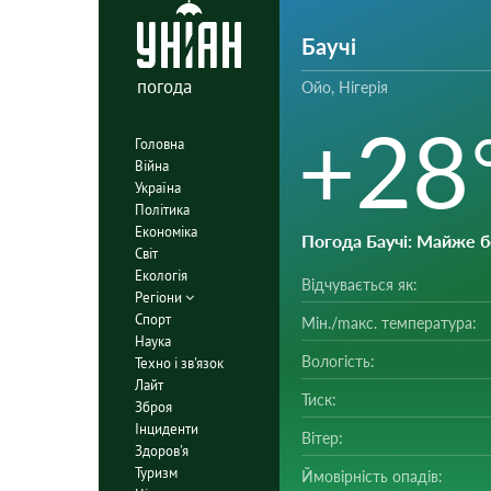
Баучі
погода
Ойо, Нігерія
+28
Головна
Війна
Україна
Політика
Економіка
Погода Баучі
: Майже 
Світ
Екологія
Відчувається як:
Регіони
Спорт
Мін./mакс. температура:
Наука
Вологість:
Техно і зв'язок
Лайт
Тиск:
Зброя
Інциденти
Вітер:
Здоров'я
Туризм
Ймовірність опадів: