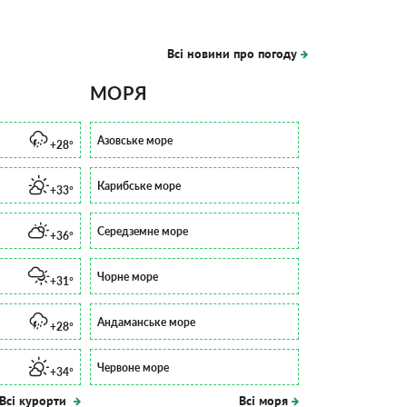
Всі новини про погоду
МОРЯ
Азовське море
+28°
Карибське море
+33°
Середземне море
+36°
Чорне море
+31°
Андаманське море
+28°
Червоне море
+34°
Всі курорти
Всі моря