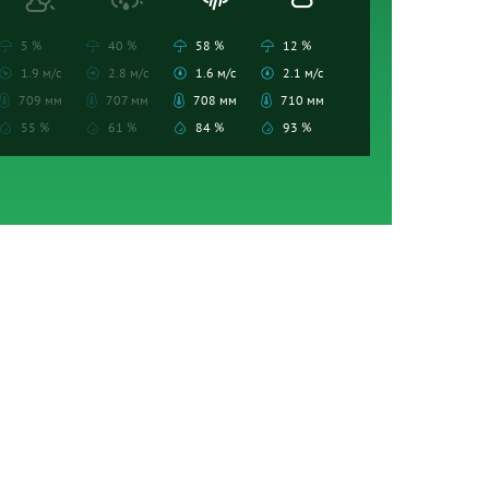
5 %
40 %
58 %
12 %
1.9 м/с
2.8 м/с
1.6 м/с
2.1 м/с
709 мм
707 мм
708 мм
710 мм
55 %
61 %
84 %
93 %