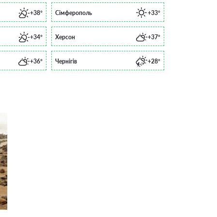
+38°
Сімферополь
+33°
+34°
Херсон
+37°
+36°
Чернігів
+28°