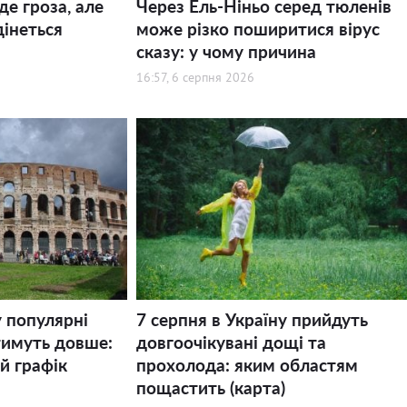
де гроза, але
Через Ель-Ніньо серед тюленів
дінеться
може різко поширитися вірус
сказу: у чому причина
16:57, 6 серпня 2026
у популярні
7 серпня в Україну прийдуть
тимуть довше:
довгоочікувані дощі та
й графік
прохолода: яким областям
пощастить (карта)