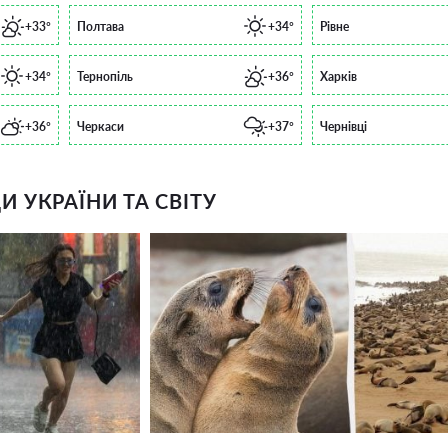
+33°
Полтава
+34°
Рівне
+34°
Тернопіль
+36°
Харків
+36°
Черкаси
+37°
Чернівці
 УКРАЇНИ ТА СВІТУ