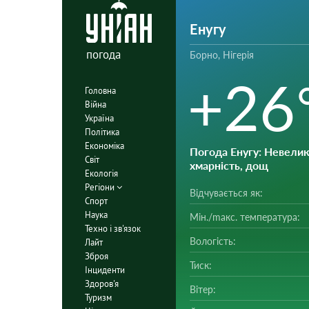
Енугу
погода
Борно, Нігерія
+26
Головна
Війна
Україна
Політика
Економіка
Погода Енугу
: Невели
Світ
хмарність, дощ
Екологія
Регіони
Відчувається як:
Спорт
Наука
Мін./mакс. температура:
Техно і зв'язок
Вологість:
Лайт
Зброя
Тиск:
Інциденти
Здоров'я
Вітер:
Туризм