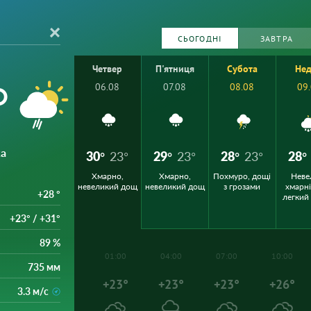
СЬОГОДНІ
ЗАВТРА
Четвер
П'ятниця
Субота
Нед
°
06.08
07.08
08.08
09
ка
30°
23°
29°
23°
28°
23°
28°
Хмарно,
Хмарно,
Похмуро, дощі
Неве
невеликий дощ
невеликий дощ
з грозами
хмарні
+28 °
легкий
+23° / +31°
89 %
01:00
04:00
07:00
10:00
735 мм
+23°
+23°
+23°
+26°
3.3 м/с