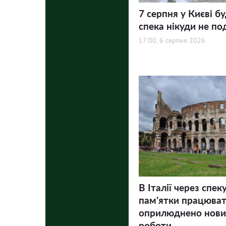
7 серпня у Києві бу
спека нікуди не по
17:00, 6 серпня 2026
В Італії через спек
пам'ятки працюва
оприлюднено нови
роботи