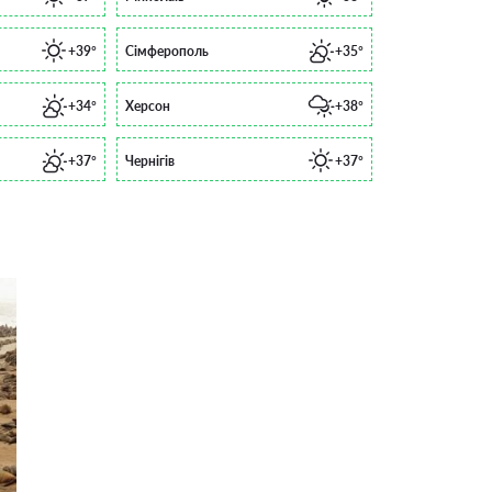
+39°
Сімферополь
+35°
+34°
Херсон
+38°
+37°
Чернігів
+37°