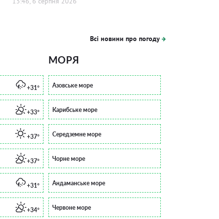
13:46, 6 серпня 2026
Всі новини про погоду
МОРЯ
Азовське море
+31°
Карибське море
+33°
Середземне море
+37°
Чорне море
+37°
Андаманське море
+31°
Червоне море
+34°