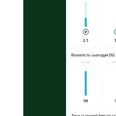
2.1
Вологість сьогодні (%)
01:00
0
98
Тиск сьогодні (мм рт.ст.