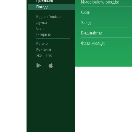
Цікавинки
Ймовірність опадів:
Погода
Схід:
Відео з Youtube
Думки
Захід
Статті
Видимість:
Інтерв`ю
Фаза місяця:
Каталог
Контакти
Укр
Рус