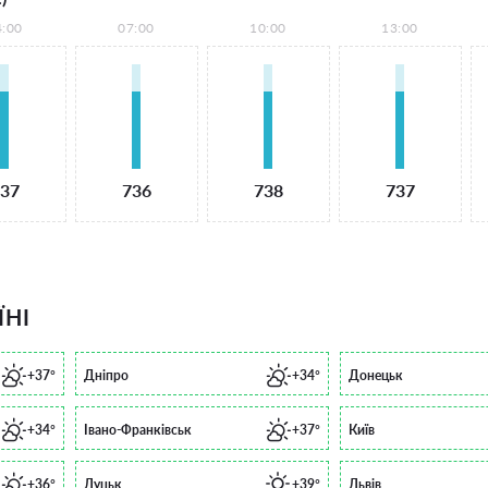
4:00
07:00
10:00
13:00
37
736
738
737
ЇНІ
+37°
Дніпро
+34°
Донецьк
+34°
Івано-Франківськ
+37°
Київ
+36°
Луцьк
+39°
Львів