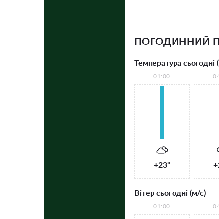
ПОГОДИННИЙ П
Температура сьогодні (
01:00
0
+23°
+
Вітер сьогодні (м/с)
01:00
0