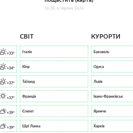
16:30, 6 серпня 2026
СВІТ
КУРОРТИ
Італія
Буковель
+33°
Кіпр
Одеса
+34°
Таїланд
Львів
+37°
Франція
Івано-Франківськ
+37°
Єгипет
Яремче
+39°
Шрі Ланка
Харків
+39°