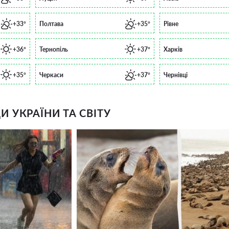
+33°
Полтава
+35°
Рівне
+36°
Тернопіль
+37°
Харків
+35°
Черкаси
+37°
Чернівці
 УКРАЇНИ ТА СВІТУ