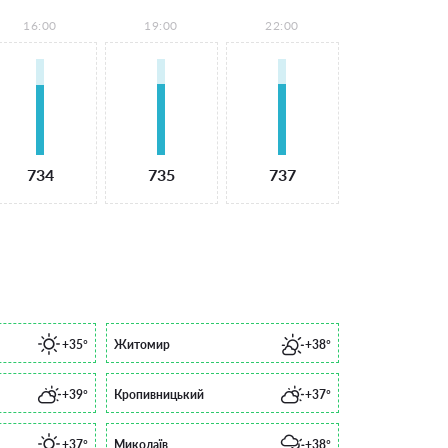
16:00
19:00
22:00
734
735
737
+35°
Житомир
+38°
+39°
Кропивницький
+37°
+37°
Миколаїв
+38°