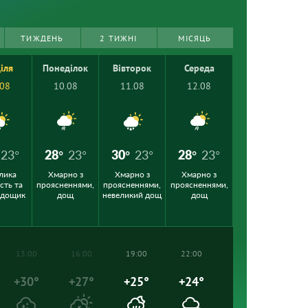
ТИЖДЕНЬ
2 ТИЖНІ
МІСЯЦЬ
іля
Понеділок
Вівторок
Середа
.08
10.08
11.08
12.08
23°
28°
23°
30°
23°
28°
23°
лика
Хмарно з
Хмарно з
Хмарно з
сть та
проясненнями,
проясненнями,
проясненнями,
 дощик
дощ
невеликий дощ
дощ
13:00
16:00
19:00
22:00
+30°
+27°
+25°
+24°