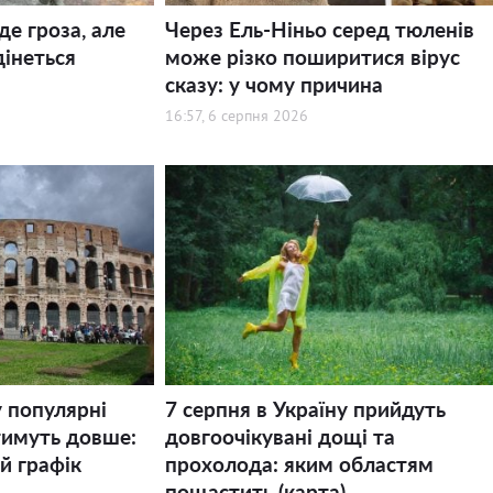
де гроза, але
Через Ель-Ніньо серед тюленів
дінеться
може різко поширитися вірус
сказу: у чому причина
16:57, 6 серпня 2026
у популярні
7 серпня в Україну прийдуть
тимуть довше:
довгоочікувані дощі та
й графік
прохолода: яким областям
пощастить (карта)