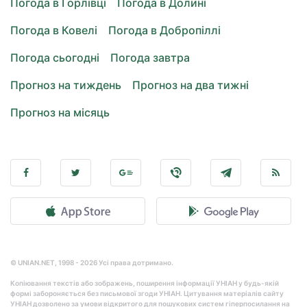
Погода в Горлівці
Погода в Долині
Погода в Ковелі
Погода в Добропіллі
Погода сьогодні
Погода завтра
Прогноз на тиждень
Прогноз на два тижні
Прогноз на місяць
© UNIAN.NET, 1998 - 2026 Усі права дотримано.
Копіювання текстів або зображень, поширення інформації УНІАН у будь-якій
формі забороняється без письмової згоди УНІАН. Цитування матеріалів сайту
УНІАН дозволено за умови відкритого для пошукових систем гіперпосилання на