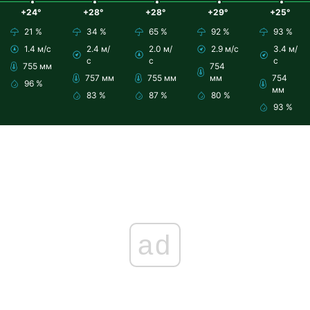
+24°
+28°
+28°
+29°
+25°
21 %
34 %
65 %
92 %
93 %
1.4 м/с
2.4 м/
2.0 м/
2.9 м/с
3.4 м/
с
с
с
755 мм
754
757 мм
755 мм
мм
754
96 %
мм
83 %
87 %
80 %
93 %
ad