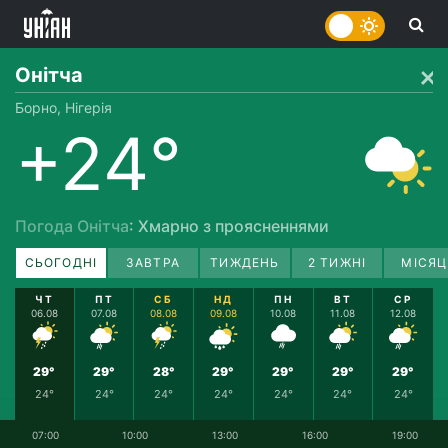
Онітча
Борно, Нігерія
+24°
Погода Онітча
: Хмарно з проясненнями
СЬОГОДНІ
ЗАВТРА
ТИЖДЕНЬ
2 ТИЖНІ
МІСЯЦ
ЧТ
ПТ
СБ
НД
ПН
ВТ
СР
06.08
07.08
08.08
09.08
10.08
11.08
12.08
29°
29°
28°
29°
29°
29°
29°
24°
24°
24°
24°
24°
24°
24°
07:00
10:00
13:00
16:00
19:00