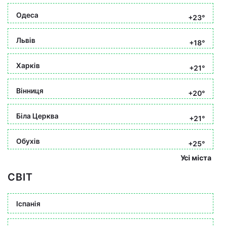
Одеса
+23°
Львів
+18°
Харків
+21°
Вінниця
+20°
Біла Церква
+21°
Обухів
+25°
Усі міста
СВІТ
Іспанія