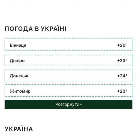
ПОГОДА В УКРАЇНІ
Вінниця
+20°
Дніпро
+23°
Донецьк
+24°
Житомир
+23°
Розгорнути
УКРАЇНА