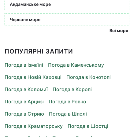
Андаманське море
Червоне море
Всі моря
ПОПУЛЯРНІ ЗАПИТИ
Погода в Ізмаїлі
Погода в Каменському
Погода в Новій Каховці
Погода в Конотопі
Погода в Коломиї
Погода в Коропі
Погода в Арцизі
Погода в Ровно
Погода в Стрию
Погода в Шполі
Погода в Краматорську
Погода в Шостці