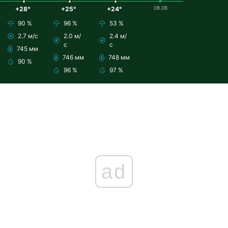
08.08
+28°
+25°
+24°
90 %
96 %
53 %
2.7 м/с
2.0 м/
2.4 м/
с
с
745 мм
746 мм
748 мм
90 %
96 %
97 %
ad