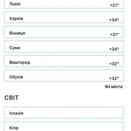
Львів
+21°
Харків
+34°
Вінниця
+31°
Суми
+34°
Вишгород
+32°
Обухів
+32°
Усі міста
СВІТ
Іспанія
Кіпр