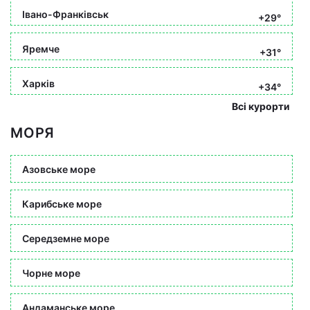
Івано-Франківськ
+29°
Яремче
+31°
Харків
+34°
Всі курорти
МОРЯ
Азовське море
Карибське море
Середземне море
Чорне море
Андаманське море