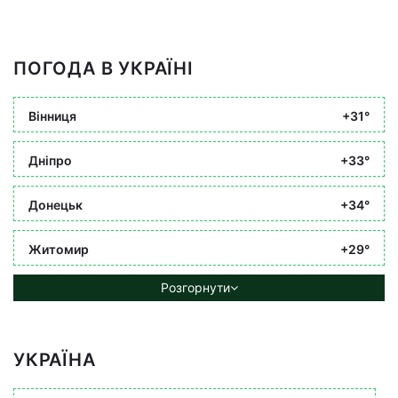
ПОГОДА В УКРАЇНІ
Вінниця
+31°
Дніпро
+33°
Донецьк
+34°
Житомир
+29°
Розгорнути
УКРАЇНА