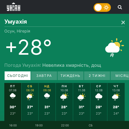
Умуахія
Осун, Нігерія
+28°
Погода Умуахія
: Невелика хмарність, дощ
СЬОГОДНІ
ЗАВТРА
ТИЖДЕНЬ
2 ТИЖНІ
МІСЯЦ
ПТ
СБ
НД
ПН
ВТ
СР
ЧТ
07.08
08.08
09.08
10.08
11.08
12.08
13.08
30°
27°
31°
28°
31°
28°
28°
23°
23°
23°
23°
23°
23°
24°
16:00
19:00
22:00
СБ