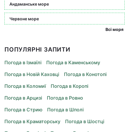
Андаманське море
Червоне море
Всі моря
ПОПУЛЯРНІ ЗАПИТИ
Погода в Ізмаїлі
Погода в Каменському
Погода в Новій Каховці
Погода в Конотопі
Погода в Коломиї
Погода в Коропі
Погода в Арцизі
Погода в Ровно
Погода в Стрию
Погода в Шполі
Погода в Краматорську
Погода в Шостці