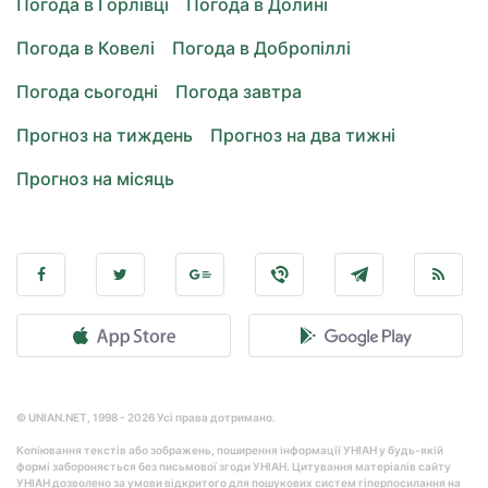
Погода в Горлівці
Погода в Долині
Погода в Ковелі
Погода в Добропіллі
Погода сьогодні
Погода завтра
Прогноз на тиждень
Прогноз на два тижні
Прогноз на місяць
© UNIAN.NET, 1998 - 2026 Усі права дотримано.
Копіювання текстів або зображень, поширення інформації УНІАН у будь-якій
формі забороняється без письмової згоди УНІАН. Цитування матеріалів сайту
УНІАН дозволено за умови відкритого для пошукових систем гіперпосилання на