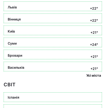
Львів
+22°
Вінниця
+22°
Київ
+21°
Суми
+24°
Бровари
+21°
Васильків
+21°
Усі міста
СВІТ
Іспанія