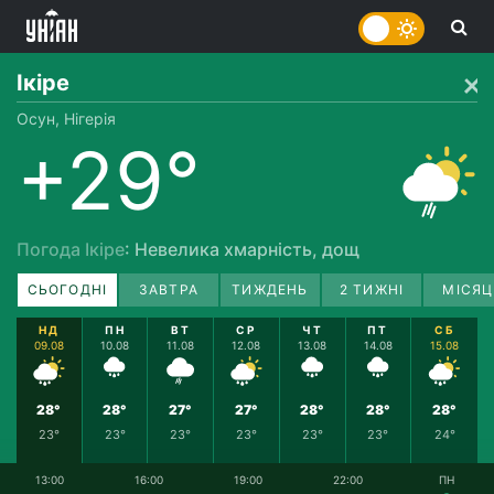
Ікіре
Осун, Нігерія
+29°
Погода Ікіре
: Невелика хмарність, дощ
СЬОГОДНІ
ЗАВТРА
ТИЖДЕНЬ
2 ТИЖНІ
МІСЯЦ
НД
ПН
ВТ
СР
ЧТ
ПТ
СБ
09.08
10.08
11.08
12.08
13.08
14.08
15.08
28°
28°
27°
27°
28°
28°
28°
23°
23°
23°
23°
23°
23°
24°
13:00
16:00
19:00
22:00
ПН