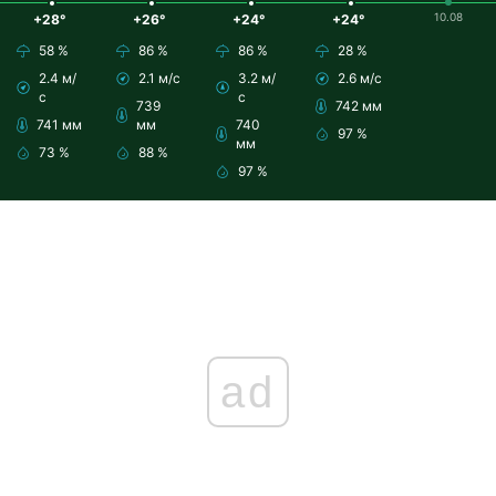
10.08
+28°
+26°
+24°
+24°
58 %
86 %
86 %
28 %
2.4 м/
2.1 м/с
3.2 м/
2.6 м/с
с
с
739
742 мм
741 мм
мм
740
97 %
мм
73 %
88 %
97 %
ad