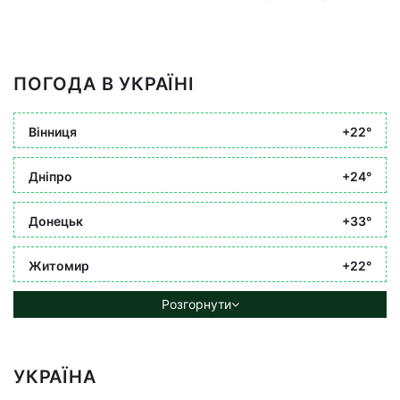
ПОГОДА В УКРАЇНІ
Вінниця
+22°
Дніпро
+24°
Донецьк
+33°
Житомир
+22°
Розгорнути
УКРАЇНА