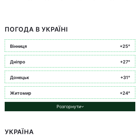
ПОГОДА В УКРАЇНІ
Вінниця
+25°
Дніпро
+27°
Донецьк
+31°
Житомир
+24°
Розгорнути
УКРАЇНА