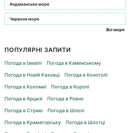
Андаманське море
Червоне море
Всі моря
ПОПУЛЯРНІ ЗАПИТИ
Погода в Ізмаїлі
Погода в Каменському
Погода в Новій Каховці
Погода в Конотопі
Погода в Коломиї
Погода в Коропі
Погода в Арцизі
Погода в Ровно
Погода в Стрию
Погода в Шполі
Погода в Краматорську
Погода в Шостці