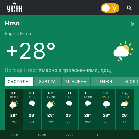
Нгво
Борно, Нігерія
+28°
Погода Нгво
: Хмарно з проясненнями, дощ
СЬОГОДНІ
ЗАВТРА
ТИЖДЕНЬ
2 ТИЖНІ
МІСЯЦ
ПН
ВТ
СР
ЧТ
ПТ
СБ
НД
10.08
11.08
12.08
13.08
14.08
15.08
16.08
28°
28°
29°
29°
28°
28°
28°
23°
23°
22°
23°
23°
23°
24°
16:00
19:00
22:00
ВТ