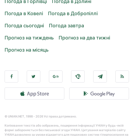
Погода в Горлівці
Погода в Долині
Погода в Ковелі
Погода в Добропіллі
Погода сьогодні
Погода завтра
Прогноз на тиждень
Прогноз на два тижні
Прогноз на місяць
© UNIAN.NET, 1998 - 2026 Усі права дотримано.
Копіювання текстів або зображень, поширення інформації УНІАН у будь-якій
формі забороняється без письмової згоди УНІАН. Цитування матеріалів сайту
УНІАН дозволено за умови відкритого для пошукових систем гіперпосилання на