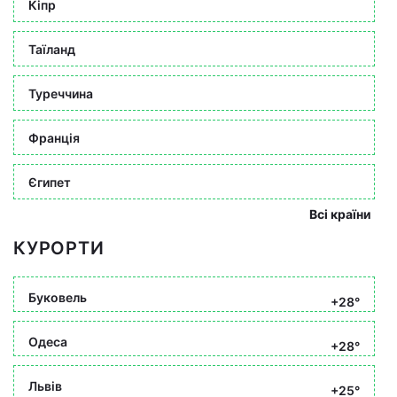
Кіпр
Таїланд
Туреччина
Франція
Єгипет
Всі країни
КУРОРТИ
Буковель
+28°
Одеса
+28°
Львів
+25°