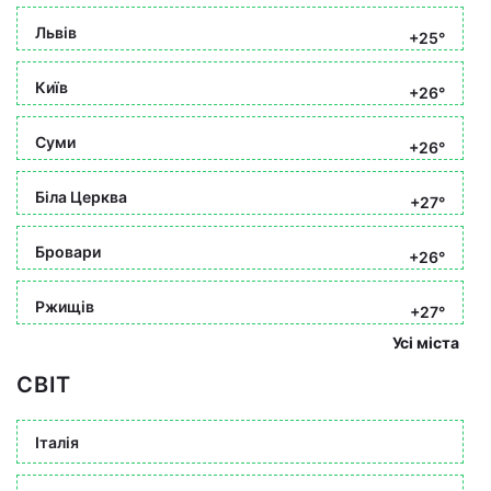
Львів
+25°
Київ
+26°
Суми
+26°
Біла Церква
+27°
Бровари
+26°
Ржищів
+27°
Усі міста
СВІТ
Італія