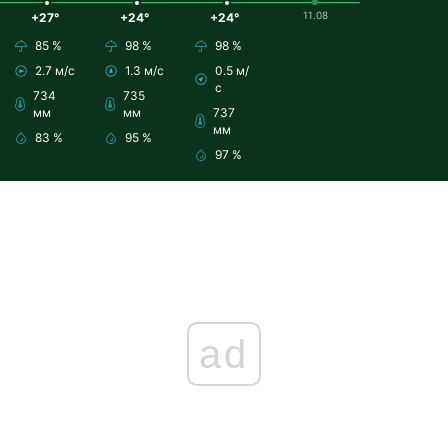
11.08
+27°
+24°
+24°
85 %
98 %
98 %
2.7 м/с
1.3 м/с
0.5 м/
с
734
735
мм
мм
737
мм
83 %
95 %
97 %
ad