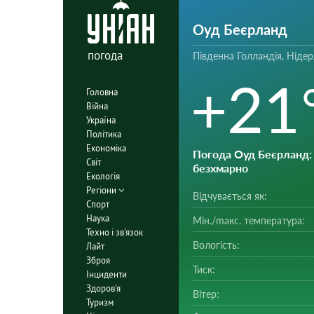
Оуд Беєрланд
погода
Південна Голландія, Ніде
+21
Головна
Війна
Україна
Політика
Економіка
Погода Оуд Беєрланд
:
Світ
безхмарно
Екологія
Регіони
Відчувається як:
Спорт
Наука
Мін./mакс. температура:
Техно і зв'язок
Вологість:
Лайт
Зброя
Тиск:
Інциденти
Здоров'я
Вітер:
Туризм