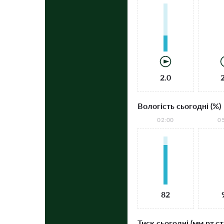
2.0
Вологість сьогодні (%)
02:00
0
82
Тиск сьогодні (мм рт.ст.