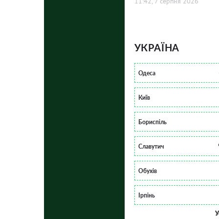
11:42, 7 серпня 2026
УКРАЇНА
Одеса
Київ
Бориспіль
Славутич
Обухів
Ірпінь
У