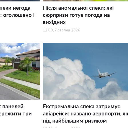
спеки негода
Після аномальної спеки: які
: оголошено І
сюрпризи готує погода на
вихідних
12:00, 7 серпня 2026
х панелей
Екстремальна спека затримує
ережити три
авіарейси: названо аеропорти, як
під найбільшим ризиком