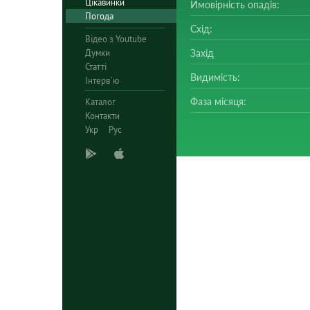
Цікавинки
Ймовірність опадів:
Погода
Схід:
Відео з Youtube
Думки
Захід
Статті
Видимість:
Інтерв`ю
Фаза місяця:
Каталог
Контакти
Укр
Рус