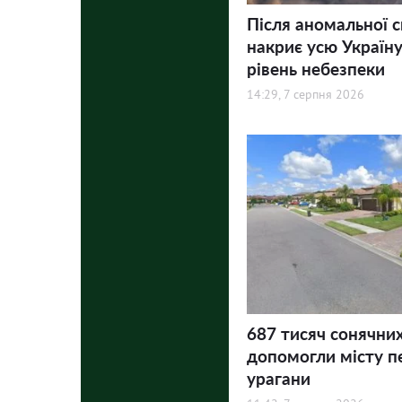
Після аномальної 
накриє усю Україну
рівень небезпеки
14:29, 7 серпня 2026
687 тисяч сонячни
допомогли місту п
урагани