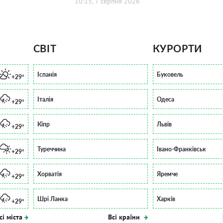
10:15, 7 серпня 2026
СВІТ
КУРОРТИ
Іспанія
Буковель
+29°
Італія
Одеса
+29°
Кіпр
Львів
+29°
Туреччина
Івано-Франківськ
+29°
Хорватія
Яремче
+29°
Шрі Ланка
Харків
+29°
сі міста
Всі країни