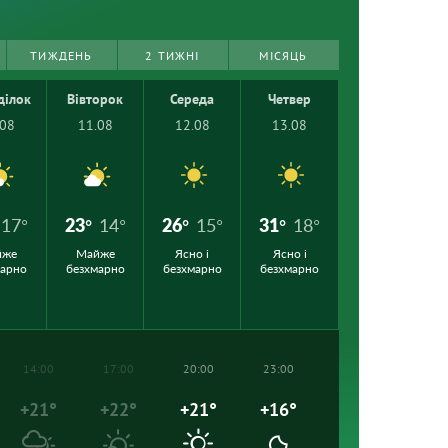
ТИЖДЕНЬ
2 ТИЖНІ
МІСЯЦЬ
ділок
Вівторок
Середа
Четвер
.08
11.08
12.08
13.08
17°
23°
14°
26°
15°
31°
18°
йже
Майже
Ясно і
Ясно і
марно
безхмарно
безхмарно
безхмарно
14:00
17:00
20:00
23:00
+21°
+22°
+21°
+16°