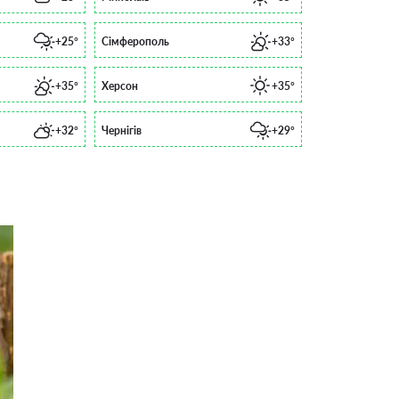
+25°
Сімферополь
+33°
+35°
Херсон
+35°
+32°
Чернігів
+29°