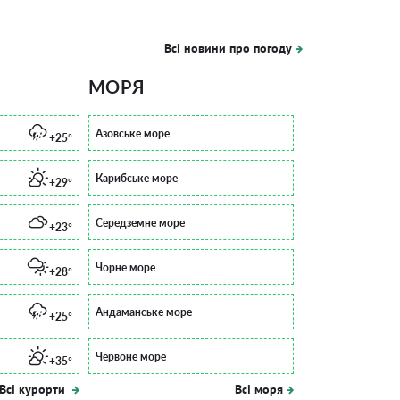
Всі новини про погоду
МОРЯ
Азовське море
+25°
Карибське море
+29°
Середземне море
+23°
Чорне море
+28°
Андаманське море
+25°
Червоне море
+35°
Всі курорти
Всі моря