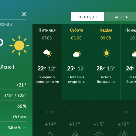
СЬОГОДНІ
ЗАВТРА
рланди
П'ятниця
Субота
Неділя
Поне
°
07.08
08.08
09.08
10
 Ясно і
22°
12°
25°
12°
28°
15°
24°
Хмарно з
Невелика
Ясно і
Ма
проясненнями
хмарність
безхмарно
безх
+21 °
+12° / +22°
66 %
02:00
05:00
08:00
11:00
767 мм
+14°
+12°
+15°
+19°
4.8 м/с