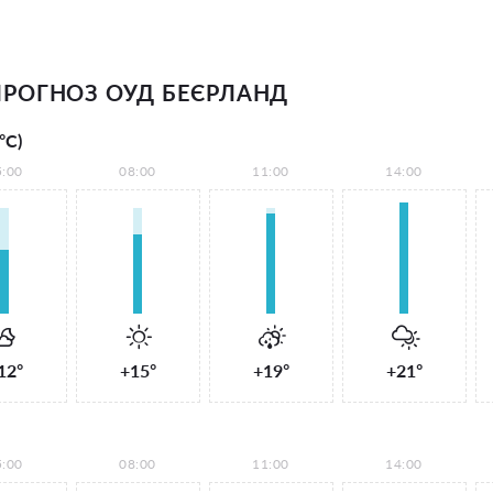
РОГНОЗ ОУД БЕЄРЛАНД
°С)
5:00
08:00
11:00
14:00
12°
+15°
+19°
+21°
5:00
08:00
11:00
14:00