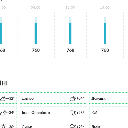
5:00
08:00
11:00
14:00
68
768
768
768
ЇНІ
+32°
Дніпро
+34°
Донецьк
+34°
Івано-Франківськ
+28°
Київ
+36°
Луцьк
+25°
Львів