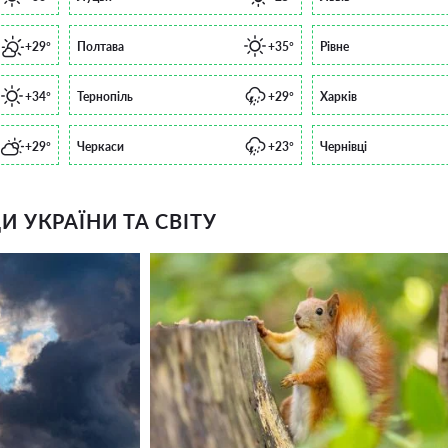
+29°
Полтава
+35°
Рівне
+34°
Тернопіль
+29°
Харків
+29°
Черкаси
+23°
Чернівці
 УКРАЇНИ ТА СВІТУ