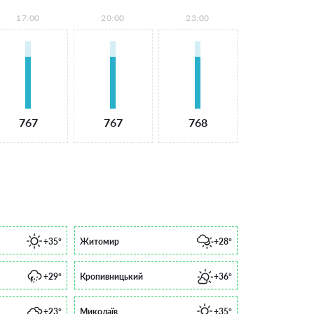
17:00
20:00
23:00
767
767
768
+35°
Житомир
+28°
+29°
Кропивницький
+36°
+23°
Миколаїв
+35°