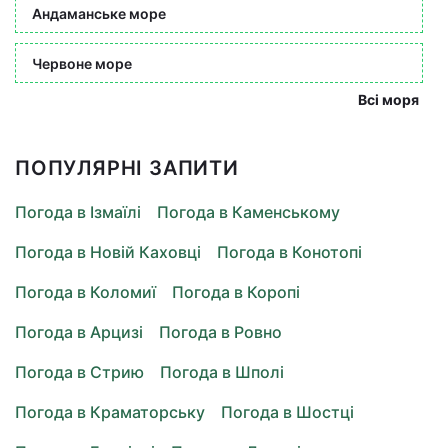
Андаманське море
Червоне море
Всі моря
ПОПУЛЯРНІ ЗАПИТИ
Погода в Ізмаїлі
Погода в Каменському
Погода в Новій Каховці
Погода в Конотопі
Погода в Коломиї
Погода в Коропі
Погода в Арцизі
Погода в Ровно
Погода в Стрию
Погода в Шполі
Погода в Краматорську
Погода в Шостці