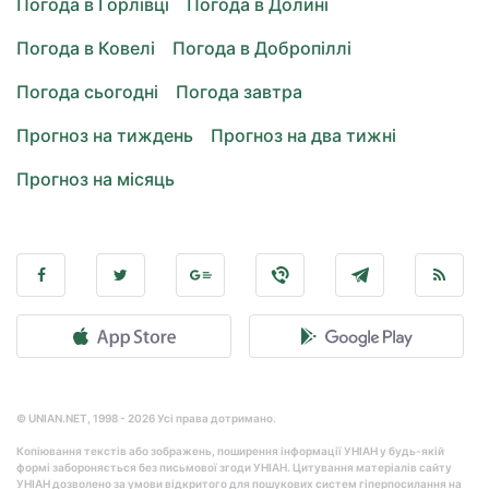
Погода в Горлівці
Погода в Долині
Погода в Ковелі
Погода в Добропіллі
Погода сьогодні
Погода завтра
Прогноз на тиждень
Прогноз на два тижні
Прогноз на місяць
© UNIAN.NET, 1998 - 2026 Усі права дотримано.
Копіювання текстів або зображень, поширення інформації УНІАН у будь-якій
формі забороняється без письмової згоди УНІАН. Цитування матеріалів сайту
УНІАН дозволено за умови відкритого для пошукових систем гіперпосилання на