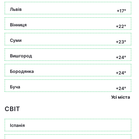
Львів
+17°
Вінниця
+22°
Суми
+23°
Вишгород
+24°
Бородянка
+24°
Буча
+24°
Усі міста
СВІТ
Іспанія