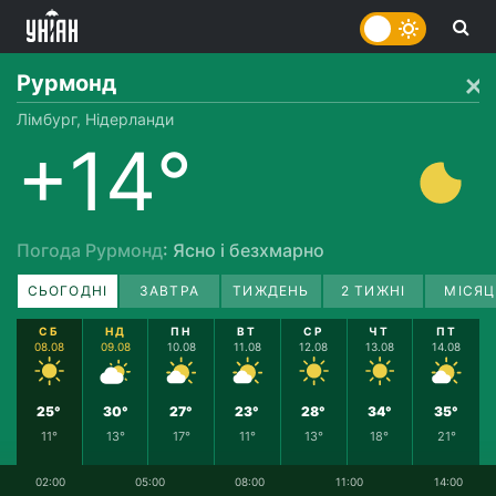
Рурмонд
Лімбург, Нідерланди
+14°
Погода Рурмонд
: Ясно і безхмарно
СЬОГОДНІ
ЗАВТРА
ТИЖДЕНЬ
2 ТИЖНІ
МІСЯЦ
СБ
НД
ПН
ВТ
СР
ЧТ
ПТ
08.08
09.08
10.08
11.08
12.08
13.08
14.08
25°
30°
27°
23°
28°
34°
35°
11°
13°
17°
11°
13°
18°
21°
02:00
05:00
08:00
11:00
14:00