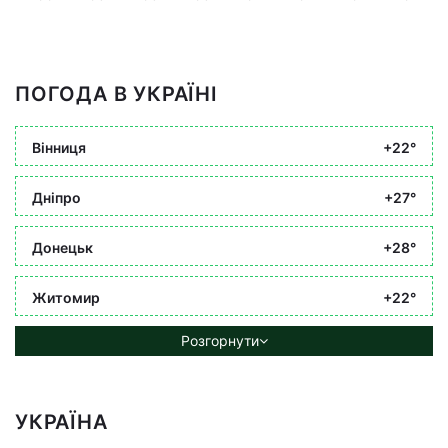
ПОГОДА В УКРАЇНІ
Вінниця
+22°
Дніпро
+27°
Донецьк
+28°
Житомир
+22°
Розгорнути
УКРАЇНА