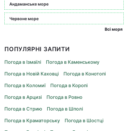
Андаманське море
Червоне море
Всі моря
ПОПУЛЯРНІ ЗАПИТИ
Погода в Ізмаїлі
Погода в Каменському
Погода в Новій Каховці
Погода в Конотопі
Погода в Коломиї
Погода в Коропі
Погода в Арцизі
Погода в Ровно
Погода в Стрию
Погода в Шполі
Погода в Краматорську
Погода в Шостці