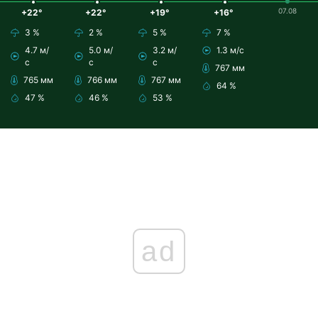
07.08
+22°
+22°
+19°
+16°
3 %
2 %
5 %
7 %
4.7 м/
5.0 м/
3.2 м/
1.3 м/с
с
с
с
767 мм
765 мм
766 мм
767 мм
64 %
47 %
46 %
53 %
ad