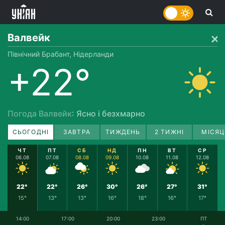
Валвейк
Північний Брабант, Нідерланди
+22°
Погода Валвейк
: Ясно і безхмарно
СЬОГОДНІ
ЗАВТРА
ТИЖДЕНЬ
2 ТИЖНІ
МІСЯЦ
ЧТ
ПТ
СБ
НД
ПН
ВТ
СР
06.08
07.08
08.08
09.08
10.08
11.08
12.08
22°
22°
26°
30°
26°
27°
31°
15°
13°
13°
16°
18°
16°
17°
14:00
17:00
20:00
23:00
ПТ