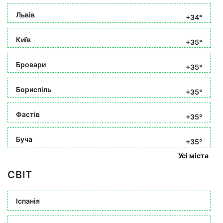
Львів
+34°
Київ
+35°
Бровари
+35°
Бориспіль
+35°
Фастів
+35°
Буча
+35°
Усі міста
СВІТ
Іспанія