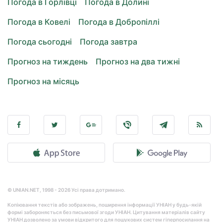
Погода в Горлівці
Погода в Долині
Погода в Ковелі
Погода в Добропіллі
Погода сьогодні
Погода завтра
Прогноз на тиждень
Прогноз на два тижні
Прогноз на місяць
© UNIAN.NET, 1998 - 2026 Усі права дотримано.
Копіювання текстів або зображень, поширення інформації УНІАН у будь-якій
формі забороняється без письмової згоди УНІАН. Цитування матеріалів сайту
УНІАН дозволено за умови відкритого для пошукових систем гіперпосилання на