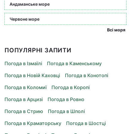
Андаманське море
Червоне море
Всі моря
ПОПУЛЯРНІ ЗАПИТИ
Погода в Ізмаїлі
Погода в Каменському
Погода в Новій Каховці
Погода в Конотопі
Погода в Коломиї
Погода в Коропі
Погода в Арцизі
Погода в Ровно
Погода в Стрию
Погода в Шполі
Погода в Краматорську
Погода в Шостці