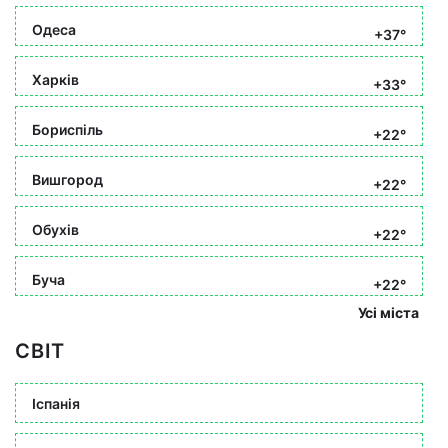
Одеса
+37°
Харків
+33°
Бориспіль
+22°
Вишгород
+22°
Обухів
+22°
Буча
+22°
Усі міста
СВІТ
Іспанія