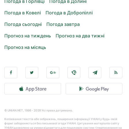
Погода в Горлівці
Погода в Долині
Погода в Ковелі
Погода в Добропіллі
Погода сьогодні
Погода завтра
Прогноз на тиждень
Прогноз на два тижні
Прогноз на місяць
© UNIAN.NET, 1998 - 2026 Усі права дотримано.
Копіювання текстів або зображень, поширення інформації УНІАН у будь-якій
формі забороняється без письмової згоди УНІАН. Цитування матеріалів сайту
УНІАН дозволено за умови відкритого для пошукових систем гіперпосилання на