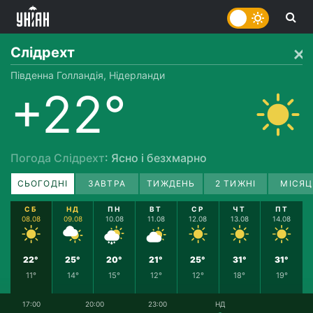
Слідрехт
Південна Голландія, Нідерланди
+22°
Погода Слідрехт
: Ясно і безхмарно
СЬОГОДНІ
ЗАВТРА
ТИЖДЕНЬ
2 ТИЖНІ
МІСЯЦ
СБ
НД
ПН
ВТ
СР
ЧТ
ПТ
08.08
09.08
10.08
11.08
12.08
13.08
14.08
22°
25°
20°
21°
25°
31°
31°
11°
14°
15°
12°
12°
18°
19°
17:00
20:00
23:00
НД