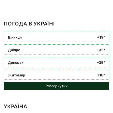
ПОГОДА В УКРАЇНІ
Вінниця
+19°
Дніпро
+32°
Донецьк
+35°
Житомир
+18°
Розгорнути
УКРАЇНА