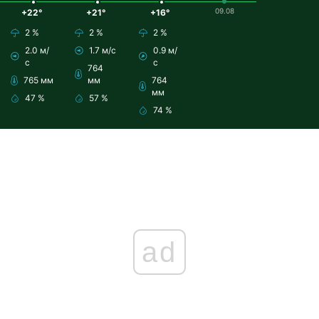
09.08
+22°
+21°
+16°
2 %
2 %
2 %
2.0 м/
1.7 м/с
0.9 м/
с
с
764
765 мм
мм
764
мм
47 %
57 %
74 %
ad