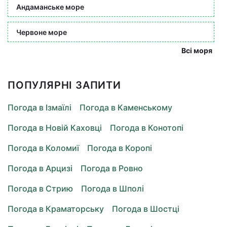
Андаманське море
Червоне море
Всі моря
ПОПУЛЯРНІ ЗАПИТИ
Погода в Ізмаїлі
Погода в Каменському
Погода в Новій Каховці
Погода в Конотопі
Погода в Коломиї
Погода в Коропі
Погода в Арцизі
Погода в Ровно
Погода в Стрию
Погода в Шполі
Погода в Краматорську
Погода в Шостці