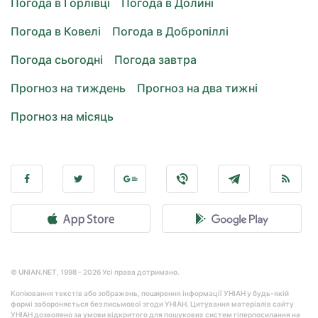
Погода в Горлівці
Погода в Долині
Погода в Ковелі
Погода в Добропіллі
Погода сьогодні
Погода завтра
Прогноз на тиждень
Прогноз на два тижні
Прогноз на місяць
© UNIAN.NET, 1998 - 2026 Усі права дотримано.
Копіювання текстів або зображень, поширення інформації УНІАН у будь-якій
формі забороняється без письмової згоди УНІАН. Цитування матеріалів сайту
УНІАН дозволено за умови відкритого для пошукових систем гіперпосилання на