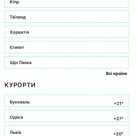
Кіпр
Таїланд
Хорватія
Єгипет
Шрі Ланка
Всі країни
КУРОРТИ
Буковель
+21°
Одеса
+27°
Львів
+20°