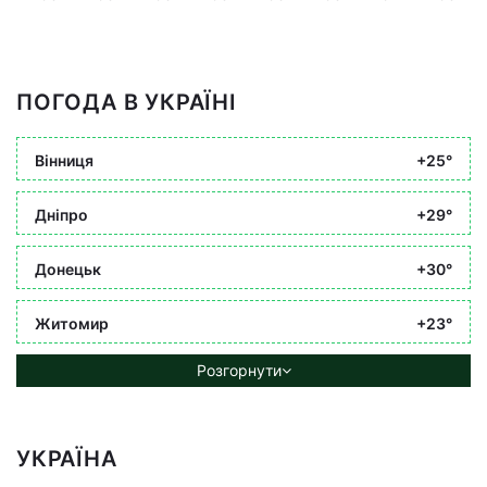
ПОГОДА В УКРАЇНІ
Вінниця
+25°
Дніпро
+29°
Донецьк
+30°
Житомир
+23°
Розгорнути
УКРАЇНА