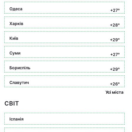
Одеса
+27°
Харків
+28°
Київ
+29°
Суми
+27°
Бориспіль
+29°
Славутич
+26°
Усі міста
СВІТ
Іспанія