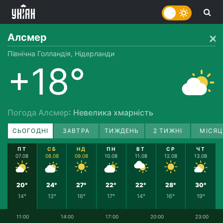
Алсмер
Північна Голландія, Нідерланди
+18°
Погода Алсмер
: Невелика хмарність
СЬОГОДНІ
ЗАВТРА
ТИЖДЕНЬ
2 ТИЖНІ
МІСЯЦ
ПТ
СБ
НД
ПН
ВТ
СР
ЧТ
07.08
08.08
09.08
10.08
11.08
12.08
13.08
20°
24°
27°
22°
22°
28°
30°
14°
13°
16°
17°
14°
16°
19°
11:00
14:00
17:00
20:00
23:00