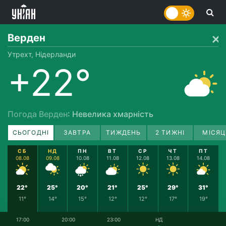
Верден
Утрехт, Нідерланди
+22°
Погода Верден
: Невелика хмарність
СЬОГОДНІ
ЗАВТРА
ТИЖДЕНЬ
2 ТИЖНІ
МІСЯЦ
СБ
НД
ПН
ВТ
СР
ЧТ
ПТ
08.08
09.08
10.08
11.08
12.08
13.08
14.08
22°
25°
20°
21°
25°
29°
31°
11°
14°
15°
12°
12°
17°
19°
17:00
20:00
23:00
НД