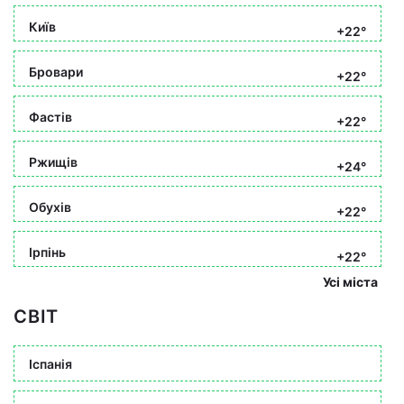
Київ
+22°
Бровари
+22°
Фастів
+22°
Ржищів
+24°
Обухів
+22°
Ірпінь
+22°
Усі міста
СВІТ
Іспанія