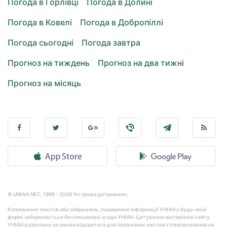
Погода в Горлівці
Погода в Долині
Погода в Ковелі
Погода в Добропіллі
Погода сьогодні
Погода завтра
Прогноз на тиждень
Прогноз на два тижні
Прогноз на місяць
© UNIAN.NET, 1998 - 2026 Усі права дотримано.
Копіювання текстів або зображень, поширення інформації УНІАН у будь-якій
формі забороняється без письмової згоди УНІАН. Цитування матеріалів сайту
УНІАН дозволено за умови відкритого для пошукових систем гіперпосилання на