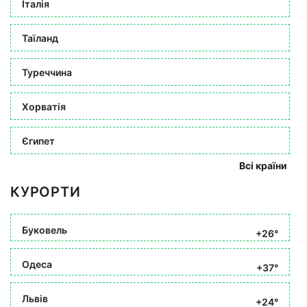
Італія
Таїланд
Туреччина
Хорватія
Єгипет
Всі країни
КУРОРТИ
Буковель
+26°
Одеса
+37°
Львів
+24°