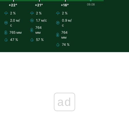
09.08
+22°
+21°
+16°
2 %
2 %
2 %
2.0 м/
1.7 м/с
0.9 м/
с
с
764
765 мм
мм
764
мм
47 %
57 %
74 %
ad