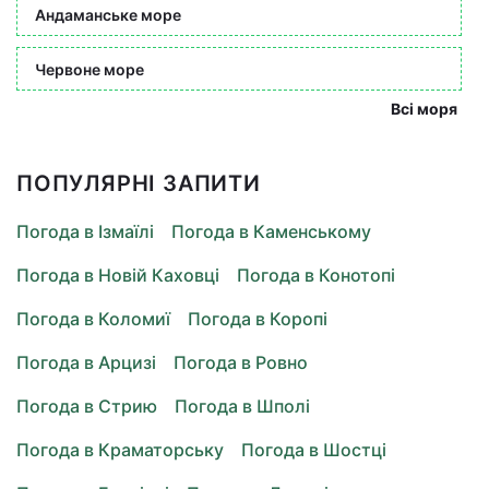
Андаманське море
Червоне море
Всі моря
ПОПУЛЯРНІ ЗАПИТИ
Погода в Ізмаїлі
Погода в Каменському
Погода в Новій Каховці
Погода в Конотопі
Погода в Коломиї
Погода в Коропі
Погода в Арцизі
Погода в Ровно
Погода в Стрию
Погода в Шполі
Погода в Краматорську
Погода в Шостці