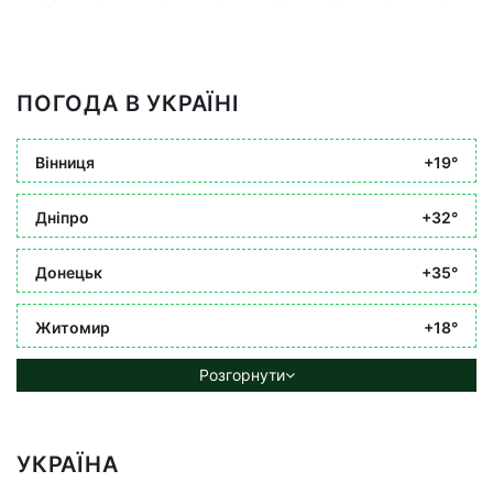
ПОГОДА В УКРАЇНІ
Вінниця
+19°
Дніпро
+32°
Донецьк
+35°
Житомир
+18°
Розгорнути
УКРАЇНА