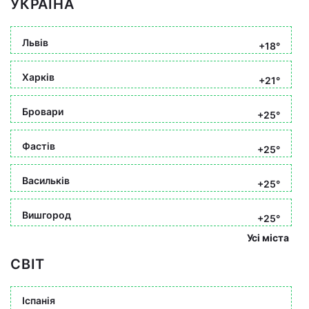
УКРАЇНА
Львів
+18°
Харків
+21°
Бровари
+25°
Фастів
+25°
Васильків
+25°
Вишгород
+25°
Усі міста
СВІТ
Іспанія