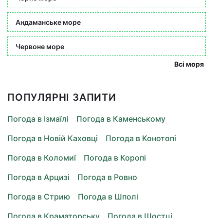
Андаманське море
Червоне море
Всі моря
ПОПУЛЯРНІ ЗАПИТИ
Погода в Ізмаїлі
Погода в Каменському
Погода в Новій Каховці
Погода в Конотопі
Погода в Коломиї
Погода в Коропі
Погода в Арцизі
Погода в Ровно
Погода в Стрию
Погода в Шполі
Погода в Краматорську
Погода в Шостці