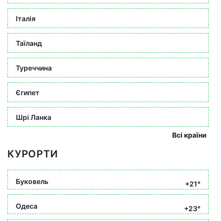
Італія
Таїланд
Туреччина
Єгипет
Шрі Ланка
Всі країни
КУРОРТИ
Буковель
+21°
Одеса
+23°