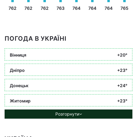
762
762
762
763
764
764
764
765
ПОГОДА В УКРАЇНІ
Вінниця
+20°
Дніпро
+23°
Донецьк
+24°
Житомир
+23°
Розгорнути