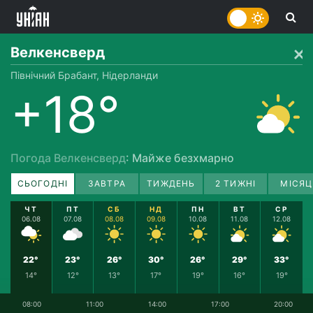
Велкенсверд
Північний Брабант, Нідерланди
+18°
Погода Велкенсверд
: Майже безхмарно
СЬОГОДНІ
ЗАВТРА
ТИЖДЕНЬ
2 ТИЖНІ
МІСЯЦ
ЧТ
ПТ
СБ
НД
ПН
ВТ
СР
06.08
07.08
08.08
09.08
10.08
11.08
12.08
22°
23°
26°
30°
26°
29°
33°
14°
12°
13°
17°
19°
16°
19°
08:00
11:00
14:00
17:00
20:00