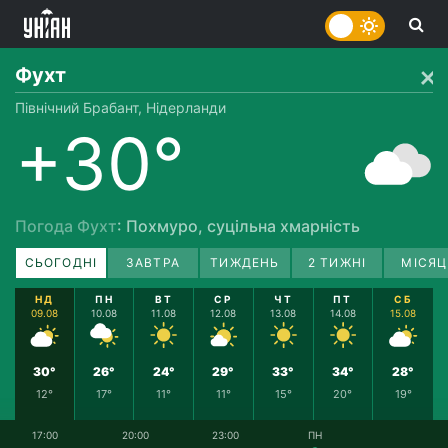
Фухт
Північний Брабант, Нідерланди
+30°
Погода Фухт
: Похмуро, суцільна хмарність
СЬОГОДНІ
ЗАВТРА
ТИЖДЕНЬ
2 ТИЖНІ
МІСЯЦ
НД
ПН
ВТ
СР
ЧТ
ПТ
СБ
09.08
10.08
11.08
12.08
13.08
14.08
15.08
30°
26°
24°
29°
33°
34°
28°
12°
17°
11°
11°
15°
20°
19°
17:00
20:00
23:00
ПН