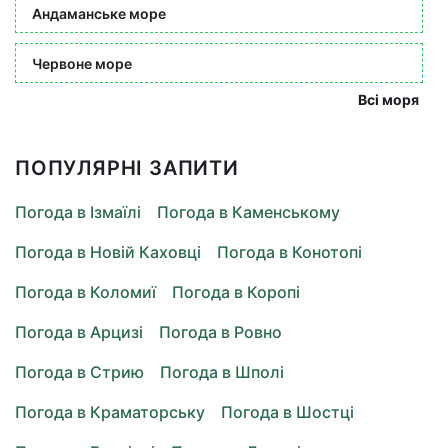
Андаманське море
Червоне море
Всі моря
ПОПУЛЯРНІ ЗАПИТИ
Погода в Ізмаїлі
Погода в Каменському
Погода в Новій Каховці
Погода в Конотопі
Погода в Коломиї
Погода в Коропі
Погода в Арцизі
Погода в Ровно
Погода в Стрию
Погода в Шполі
Погода в Краматорську
Погода в Шостці