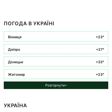
ПОГОДА В УКРАЇНІ
Вінниця
+23°
Дніпро
+27°
Донецьк
+33°
Житомир
+23°
Розгорнути
УКРАЇНА