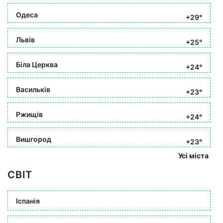
Одеса
+29°
Львів
+25°
Біла Церква
+24°
Васильків
+23°
Ржищів
+24°
Вишгород
+23°
Усі міста
СВІТ
Іспанія