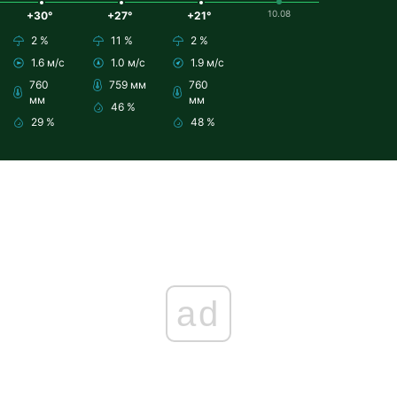
10.08
+30°
+27°
+21°
2 %
11 %
2 %
1.6 м/с
1.0 м/с
1.9 м/с
760
759 мм
760
мм
мм
46 %
29 %
48 %
ad