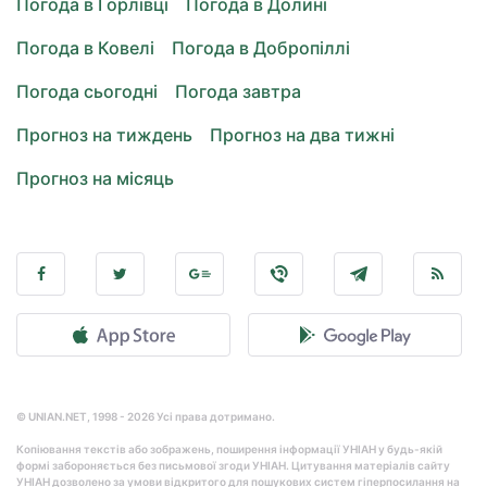
Погода в Горлівці
Погода в Долині
Погода в Ковелі
Погода в Добропіллі
Погода сьогодні
Погода завтра
Прогноз на тиждень
Прогноз на два тижні
Прогноз на місяць
© UNIAN.NET, 1998 - 2026 Усі права дотримано.
Копіювання текстів або зображень, поширення інформації УНІАН у будь-якій
формі забороняється без письмової згоди УНІАН. Цитування матеріалів сайту
УНІАН дозволено за умови відкритого для пошукових систем гіперпосилання на