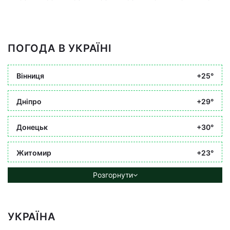
ПОГОДА В УКРАЇНІ
Вінниця
+25°
Дніпро
+29°
Донецьк
+30°
Житомир
+23°
Розгорнути
УКРАЇНА