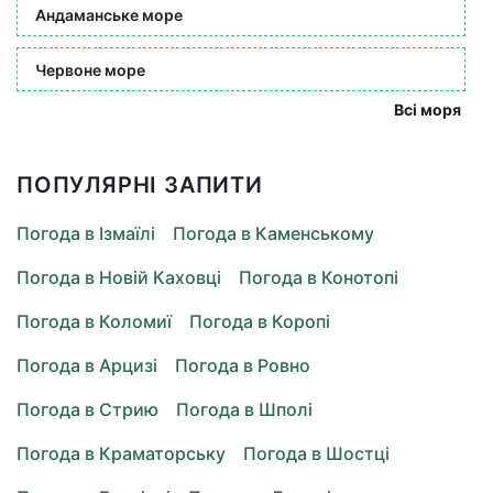
Андаманське море
Червоне море
Всі моря
ПОПУЛЯРНІ ЗАПИТИ
Погода в Ізмаїлі
Погода в Каменському
Погода в Новій Каховці
Погода в Конотопі
Погода в Коломиї
Погода в Коропі
Погода в Арцизі
Погода в Ровно
Погода в Стрию
Погода в Шполі
Погода в Краматорську
Погода в Шостці