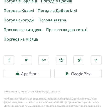
Погода в Горлівці
Погода в Долині
Погода в Ковелі
Погода в Добропіллі
Погода сьогодні
Погода завтра
Прогноз на тиждень
Прогноз на два тижні
Прогноз на місяць
© UNIAN.NET, 1998 - 2026 Усі права дотримано.
Копіювання текстів або зображень, поширення інформації УНІАН у будь-якій
формі забороняється без письмової згоди УНІАН. Цитування матеріалів сайту
УНІАН дозволено за умови відкритого для пошукових систем гіперпосилання на