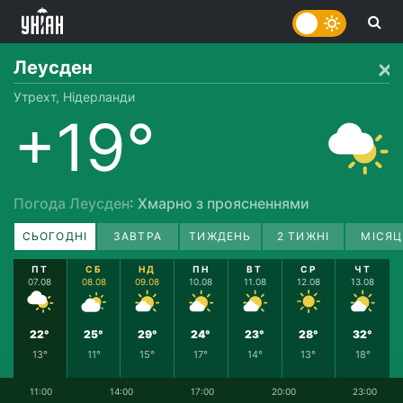
Леусден
Утрехт, Нідерланди
+19°
Погода Леусден
: Хмарно з проясненнями
СЬОГОДНІ
ЗАВТРА
ТИЖДЕНЬ
2 ТИЖНІ
МІСЯЦ
ПТ
СБ
НД
ПН
ВТ
СР
ЧТ
07.08
08.08
09.08
10.08
11.08
12.08
13.08
22°
25°
29°
24°
23°
28°
32°
13°
11°
15°
17°
14°
13°
18°
11:00
14:00
17:00
20:00
23:00