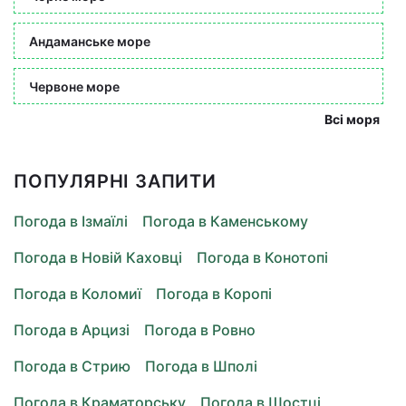
Андаманське море
Червоне море
Всі моря
ПОПУЛЯРНІ ЗАПИТИ
Погода в Ізмаїлі
Погода в Каменському
Погода в Новій Каховці
Погода в Конотопі
Погода в Коломиї
Погода в Коропі
Погода в Арцизі
Погода в Ровно
Погода в Стрию
Погода в Шполі
Погода в Краматорську
Погода в Шостці