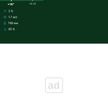
08.08
+16°
2 %
1.7 м/с
768 мм
65 %
ad