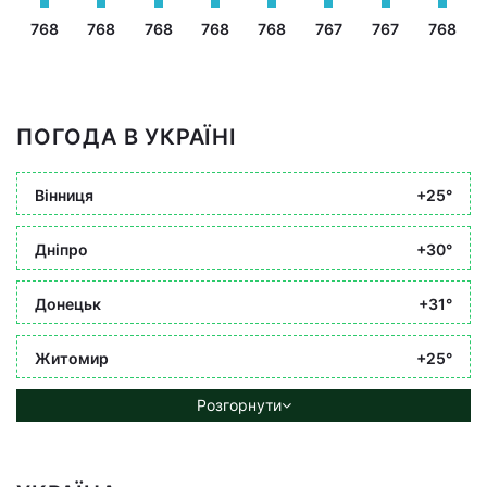
768
768
768
768
768
767
767
768
ПОГОДА В УКРАЇНІ
Вінниця
+25°
Дніпро
+30°
Донецьк
+31°
Житомир
+25°
Розгорнути