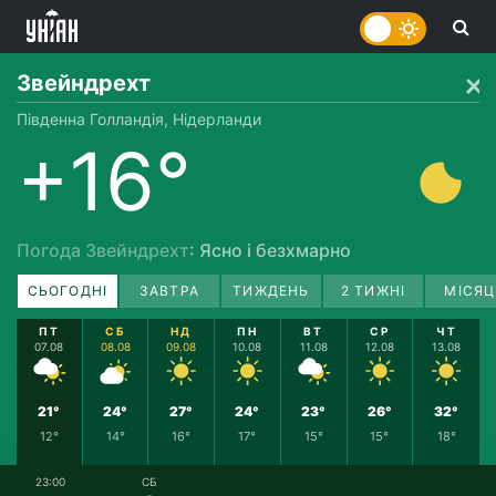
Звейндрехт
Південна Голландія, Нідерланди
+16°
Погода Звейндрехт
: Ясно і безхмарно
СЬОГОДНІ
ЗАВТРА
ТИЖДЕНЬ
2 ТИЖНІ
МІСЯЦ
ПТ
СБ
НД
ПН
ВТ
СР
ЧТ
07.08
08.08
09.08
10.08
11.08
12.08
13.08
21°
24°
27°
24°
23°
26°
32°
12°
14°
16°
17°
15°
15°
18°
23:00
СБ