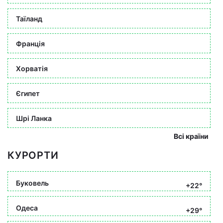
Таїланд
Франція
Хорватія
Єгипет
Шрі Ланка
Всі країни
КУРОРТИ
Буковель
+22°
Одеса
+29°