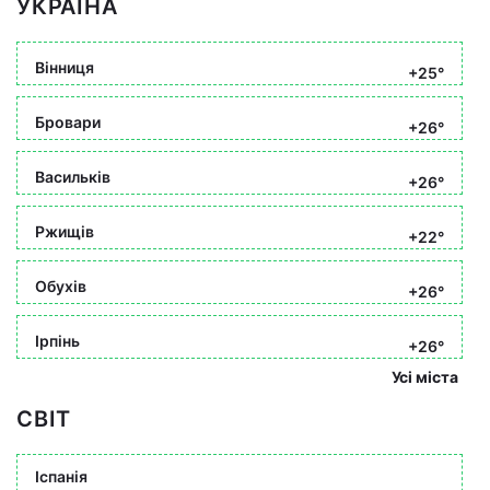
УКРАЇНА
Вінниця
+25°
Бровари
+26°
Васильків
+26°
Ржищів
+22°
Обухів
+26°
Ірпінь
+26°
Усі міста
СВІТ
Іспанія