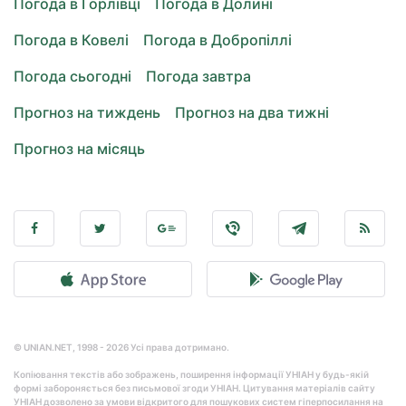
Погода в Горлівці
Погода в Долині
Погода в Ковелі
Погода в Добропіллі
Погода сьогодні
Погода завтра
Прогноз на тиждень
Прогноз на два тижні
Прогноз на місяць
© UNIAN.NET, 1998 - 2026 Усі права дотримано.
Копіювання текстів або зображень, поширення інформації УНІАН у будь-якій
формі забороняється без письмової згоди УНІАН. Цитування матеріалів сайту
УНІАН дозволено за умови відкритого для пошукових систем гіперпосилання на