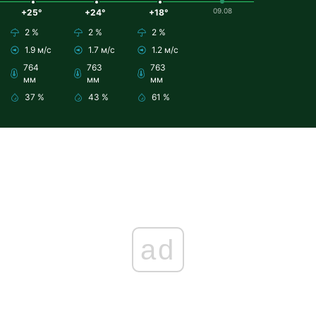
09.08
+25°
+24°
+18°
2 %
2 %
2 %
1.9 м/с
1.7 м/с
1.2 м/с
764
763
763
мм
мм
мм
37 %
43 %
61 %
ad