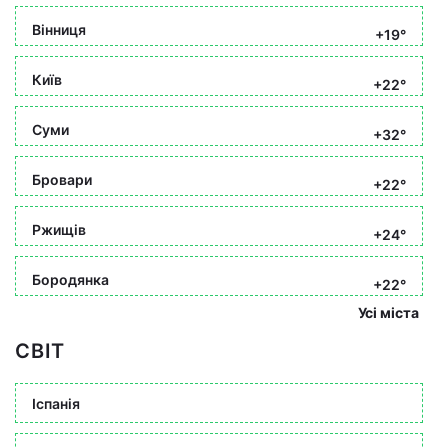
Вінниця
+19°
Київ
+22°
Суми
+32°
Бровари
+22°
Ржищів
+24°
Бородянка
+22°
Усі міста
СВІТ
Іспанія