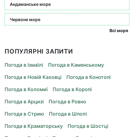
Андаманське море
Червоне море
Всі моря
ПОПУЛЯРНІ ЗАПИТИ
Погода в Ізмаїлі
Погода в Каменському
Погода в Новій Каховці
Погода в Конотопі
Погода в Коломиї
Погода в Коропі
Погода в Арцизі
Погода в Ровно
Погода в Стрию
Погода в Шполі
Погода в Краматорську
Погода в Шостці