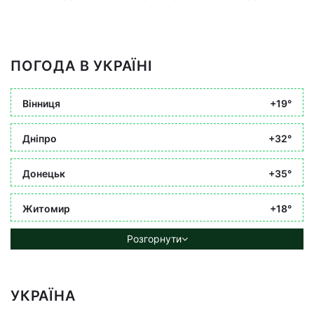
ПОГОДА В УКРАЇНІ
Вінниця
+19°
Дніпро
+32°
Донецьк
+35°
Житомир
+18°
Розгорнути
УКРАЇНА