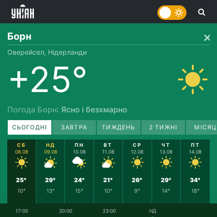
Борн
Оверейсел, Нідерланди
+25°
Погода Борн
: Ясно і безхмарно
СЬОГОДНІ
ЗАВТРА
ТИЖДЕНЬ
2 ТИЖНІ
МІСЯЦ
СБ
НД
ПН
ВТ
СР
ЧТ
ПТ
08.08
09.08
10.08
11.08
12.08
13.08
14.08
25°
29°
24°
21°
26°
29°
34°
10°
13°
15°
10°
9°
14°
18°
17:00
20:00
23:00
НД