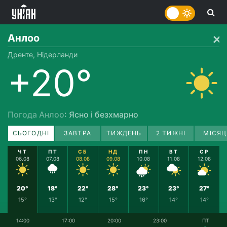
Анлоо
Дренте, Нідерланди
+20°
Погода Анлоо
: Ясно і безхмарно
СЬОГОДНІ
ЗАВТРА
ТИЖДЕНЬ
2 ТИЖНІ
МІСЯЦ
ЧТ
ПТ
СБ
НД
ПН
ВТ
СР
06.08
07.08
08.08
09.08
10.08
11.08
12.08
20°
18°
22°
28°
23°
23°
27°
15°
13°
12°
15°
16°
14°
14°
14:00
17:00
20:00
23:00
ПТ