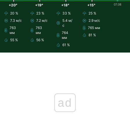
07.08
+20°
+19°
+18°
+15°
20 %
23 %
33 %
25 %
7.3 м/с
7.2 м/с
5.4 м/
2.9 м/с
с
763
763
765 мм
мм
мм
764
81 %
мм
55 %
56 %
61 %
ad