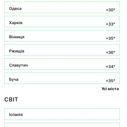
Одеса
+30°
Харків
+33°
Вінниця
+35°
Ржищів
+36°
Славутич
+34°
Буча
+35°
Усі міста
СВІТ
Іспанія