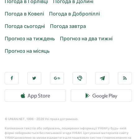
Погода в Горлівці
Погода в Долині
Погода в Ковелі
Погода в Добропіллі
Погода сьогодні
Погода завтра
Прогноз на тиждень
Прогноз на два тижні
Прогноз на місяць
© UNIAN.NET, 1998 - 2026 Усі права дотримано.
Копіювання текстів або зображень, поширення інформації УНІАН у будь-якій
формі забороняється без письмової згоди УНІАН. Цитування матеріалів сайту
УНІАН дозволено за умови відкритого для пошукових систем гіперпосилання на