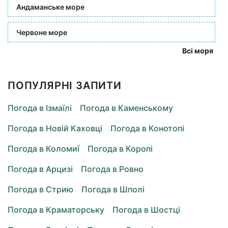
Андаманське море
Червоне море
Всі моря
ПОПУЛЯРНІ ЗАПИТИ
Погода в Ізмаїлі
Погода в Каменському
Погода в Новій Каховці
Погода в Конотопі
Погода в Коломиї
Погода в Коропі
Погода в Арцизі
Погода в Ровно
Погода в Стрию
Погода в Шполі
Погода в Краматорську
Погода в Шостці