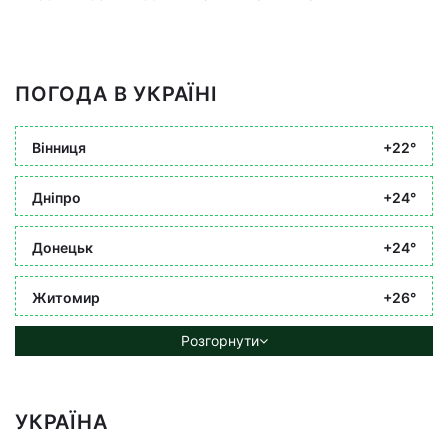
ПОГОДА В УКРАЇНІ
Вінниця
+22°
Дніпро
+24°
Донецьк
+24°
Житомир
+26°
Розгорнути
УКРАЇНА