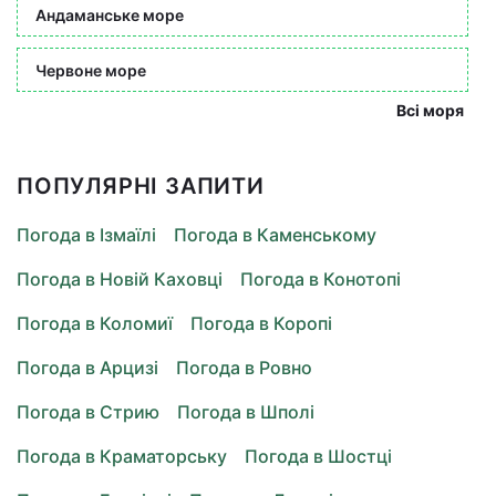
Андаманське море
Червоне море
Всі моря
ПОПУЛЯРНІ ЗАПИТИ
Погода в Ізмаїлі
Погода в Каменському
Погода в Новій Каховці
Погода в Конотопі
Погода в Коломиї
Погода в Коропі
Погода в Арцизі
Погода в Ровно
Погода в Стрию
Погода в Шполі
Погода в Краматорську
Погода в Шостці