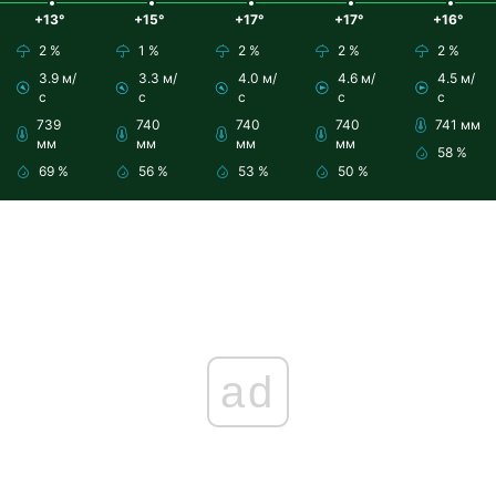
+13°
+15°
+17°
+17°
+16°
2 %
1 %
2 %
2 %
2 %
3.9 м/
3.3 м/
4.0 м/
4.6 м/
4.5 м/
с
с
с
с
с
739
740
740
740
741 мм
мм
мм
мм
мм
58 %
69 %
56 %
53 %
50 %
ad