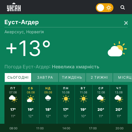
Еуст-Агдер
Акерсхус, Норвегія
+13°
Погода Еуст-Агдер
: Невелика хмарність
СЬОГОДНІ
ЗАВТРА
ТИЖДЕНЬ
2 ТИЖНІ
МІСЯЦ
ПТ
СБ
НД
ПН
ВТ
СР
ЧТ
07.08
08.08
09.08
10.08
11.08
12.08
13.08
17°
19°
18°
17°
19°
20°
20°
11°
12°
12°
10°
10°
11°
11°
08:00
11:00
14:00
17:00
20:00