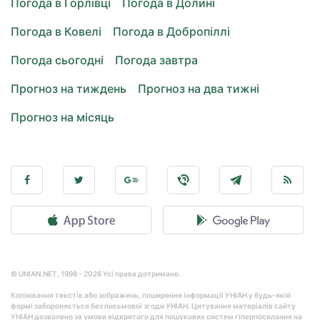
Погода в Горлівці
Погода в Долині
Погода в Ковелі
Погода в Добропіллі
Погода сьогодні
Погода завтра
Прогноз на тиждень
Прогноз на два тижні
Прогноз на місяць
© UNIAN.NET, 1998 - 2026 Усі права дотримано.
Копіювання текстів або зображень, поширення інформації УНІАН у будь-якій
формі забороняється без письмової згоди УНІАН. Цитування матеріалів сайту
УНІАН дозволено за умови відкритого для пошукових систем гіперпосилання на