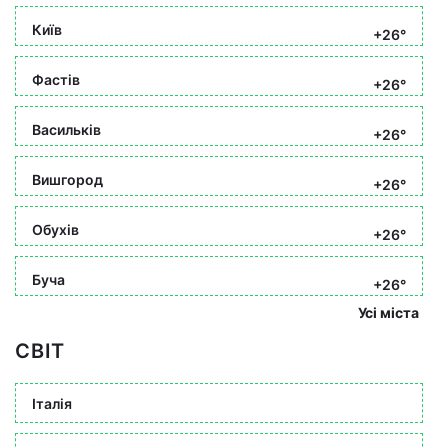
Київ
+26°
Фастів
+26°
Васильків
+26°
Вишгород
+26°
Обухів
+26°
Буча
+26°
Усі міста
СВІТ
Італія