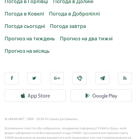
Погода в Горлівці
Погода в Долині
Погода в Ковелі
Погода в Добропіллі
Погода сьогодні
Погода завтра
Прогноз на тиждень
Прогноз на два тижні
Прогноз на місяць
© UNIAN.NET, 1998 - 2026 Усі права дотримано.
Копіювання текстів або зображень, поширення інформації УНІАН у будь-якій
формі забороняється без письмової згоди УНІАН. Цитування матеріалів сайту
УНІАН дозволено за умови відкритого для пошукових систем гіперпосилання на