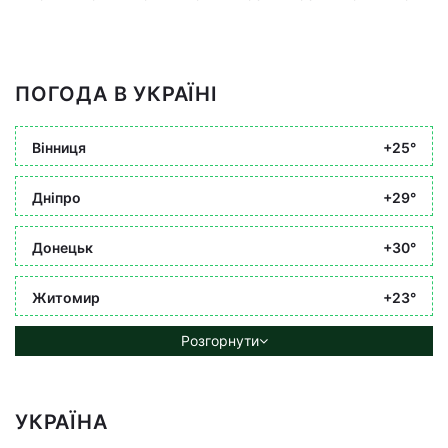
ПОГОДА В УКРАЇНІ
Вінниця
+25°
Дніпро
+29°
Донецьк
+30°
Житомир
+23°
Розгорнути
УКРАЇНА