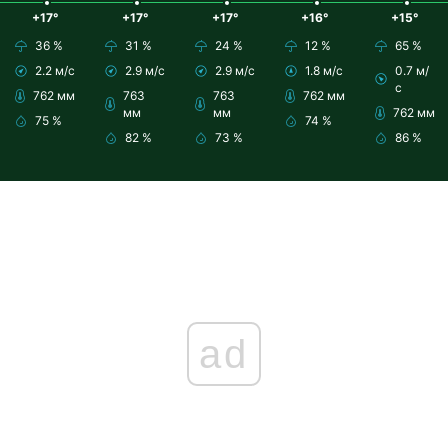
+17°
+17°
+17°
+16°
+15°
36 %
31 %
24 %
12 %
65 %
2.2 м/с
2.9 м/с
2.9 м/с
1.8 м/с
0.7 м/
с
762 мм
763
763
762 мм
мм
мм
762 мм
75 %
74 %
82 %
73 %
86 %
ad