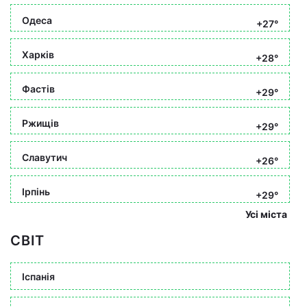
Одеса
+27°
Харків
+28°
Фастів
+29°
Ржищів
+29°
Славутич
+26°
Ірпінь
+29°
Усі міста
СВІТ
Іспанія