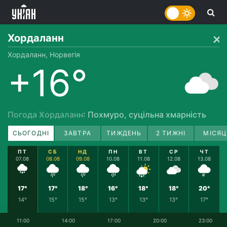
Хордаланн
Хордаланн, Норвегія
+16°
Погода Хордаланн
: Похмуро, суцільна хмарність
СЬОГОДНІ
ЗАВТРА
ТИЖДЕНЬ
2 ТИЖНІ
МІСЯЦ
ПТ
СБ
НД
ПН
ВТ
СР
ЧТ
07.08
08.08
09.08
10.08
11.08
12.08
13.08
17°
17°
18°
16°
18°
18°
20°
14°
15°
15°
13°
13°
13°
17°
11:00
14:00
17:00
20:00
23:00