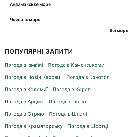
Андаманське море
Червоне море
Всі моря
ПОПУЛЯРНІ ЗАПИТИ
Погода в Ізмаїлі
Погода в Каменському
Погода в Новій Каховці
Погода в Конотопі
Погода в Коломиї
Погода в Коропі
Погода в Арцизі
Погода в Ровно
Погода в Стрию
Погода в Шполі
Погода в Краматорську
Погода в Шостці