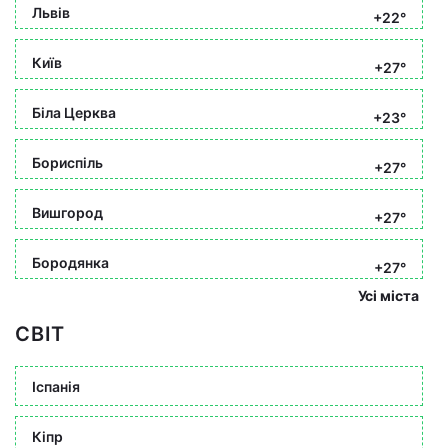
Львів
+22°
Київ
+27°
Біла Церква
+23°
Бориспіль
+27°
Вишгород
+27°
Бородянка
+27°
Усі міста
СВІТ
Іспанія
Кіпр