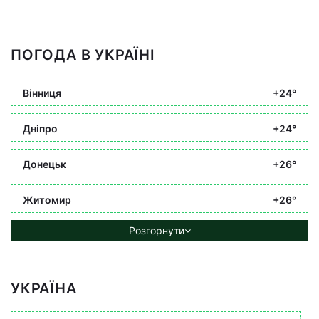
ПОГОДА В УКРАЇНІ
Вінниця
+24°
Дніпро
+24°
Донецьк
+26°
Житомир
+26°
Розгорнути
УКРАЇНА