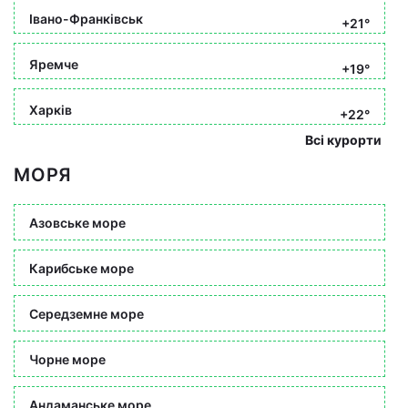
Івано-Франківськ
+21°
Яремче
+19°
Харків
+22°
Всі курорти
МОРЯ
Азовське море
Карибське море
Середземне море
Чорне море
Андаманське море