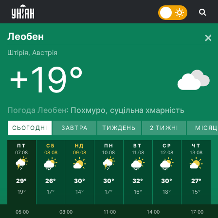
Леобен
Штірія, Австрія
+19°
Погода Леобен
: Похмуро, суцільна хмарність
СЬОГОДНІ
ЗАВТРА
ТИЖДЕНЬ
2 ТИЖНІ
МІСЯЦ
ПТ
СБ
НД
ПН
ВТ
СР
ЧТ
07.08
08.08
09.08
10.08
11.08
12.08
13.08
29°
26°
30°
30°
32°
30°
27°
19°
17°
14°
17°
16°
18°
15°
05:00
08:00
11:00
14:00
17:00