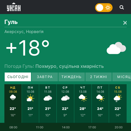
Гуль
Акерсхус, Норвегія
+18°
Погода Гуль
: Похмуро, суцільна хмарність
СЬОГОДНІ
ЗАВТРА
ТИЖДЕНЬ
2 ТИЖНІ
МІСЯЦ
НД
ПН
ВТ
СР
ЧТ
ПТ
СБ
09.08
10.08
11.08
12.08
13.08
14.08
15.08
22°
21°
21°
22°
28°
24°
22°
16°
11°
10°
9°
12°
16°
14°
08:00
11:00
14:00
17:00
20:00