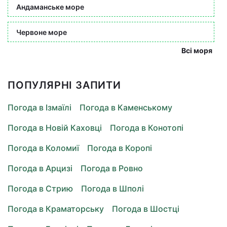
Андаманське море
Червоне море
Всі моря
ПОПУЛЯРНІ ЗАПИТИ
Погода в Ізмаїлі
Погода в Каменському
Погода в Новій Каховці
Погода в Конотопі
Погода в Коломиї
Погода в Коропі
Погода в Арцизі
Погода в Ровно
Погода в Стрию
Погода в Шполі
Погода в Краматорську
Погода в Шостці