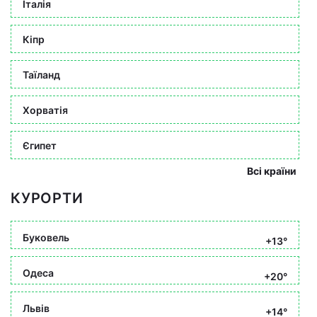
Італія
Кіпр
Таїланд
Хорватія
Єгипет
Всі країни
КУРОРТИ
Буковель
+13°
Одеса
+20°
Львів
+14°