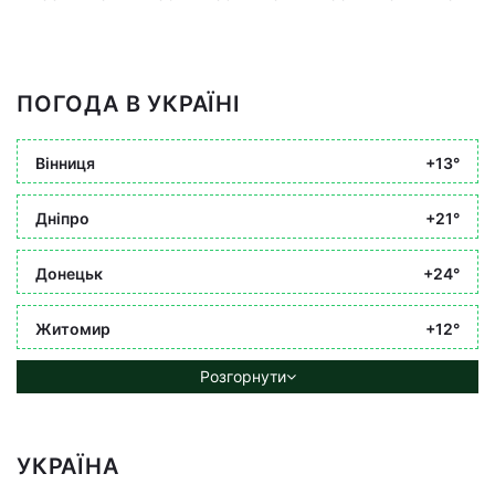
ПОГОДА В УКРАЇНІ
Вінниця
+13°
Дніпро
+21°
Донецьк
+24°
Житомир
+12°
Розгорнути
УКРАЇНА