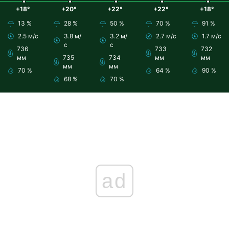
+18°
+20°
+22°
+22°
+18°
13 %
28 %
50 %
70 %
91 %
2.5 м/с
3.8 м/
3.2 м/
2.7 м/с
1.7 м/с
с
с
736
733
732
мм
735
734
мм
мм
мм
мм
70 %
64 %
90 %
68 %
70 %
ad