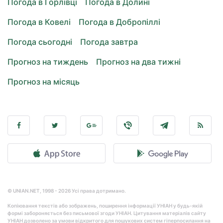
Погода в Горлівці
Погода в Долині
Погода в Ковелі
Погода в Добропіллі
Погода сьогодні
Погода завтра
Прогноз на тиждень
Прогноз на два тижні
Прогноз на місяць
© UNIAN.NET, 1998 - 2026 Усі права дотримано.
Копіювання текстів або зображень, поширення інформації УНІАН у будь-якій
формі забороняється без письмової згоди УНІАН. Цитування матеріалів сайту
УНІАН дозволено за умови відкритого для пошукових систем гіперпосилання на