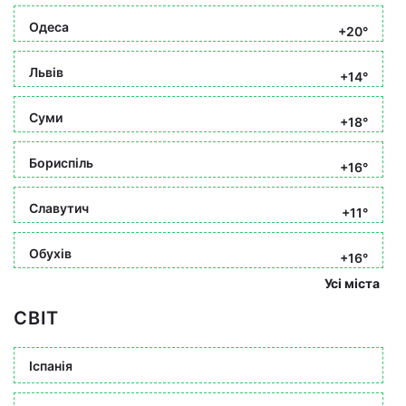
Одеса
+20°
Львів
+14°
Суми
+18°
Бориспіль
+16°
Славутич
+11°
Обухів
+16°
Усі міста
СВІТ
Іспанія