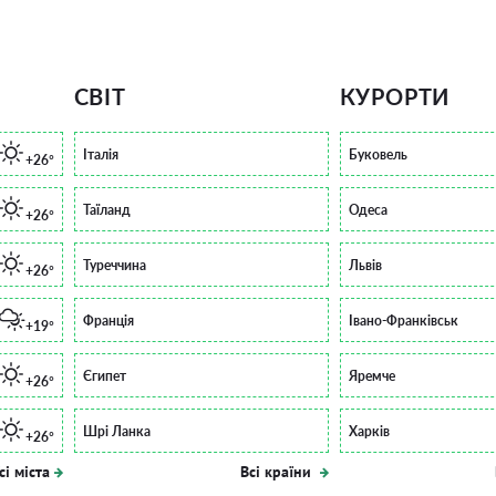
СВІТ
КУРОРТИ
Італія
Буковель
+26°
Таїланд
Одеса
+26°
Туреччина
Львів
+26°
Франція
Івано-Франківськ
+19°
Єгипет
Яремче
+26°
Шрі Ланка
Харків
+26°
сі міста
Всі країни