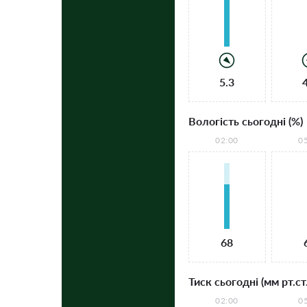
5.3
Вологість сьогодні (%)
02:00
0
68
Тиск сьогодні (мм рт.ст.
02:00
0