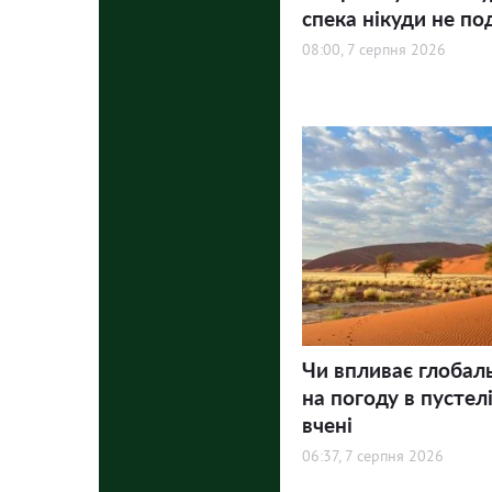
спека нікуди не по
08:00, 7 серпня 2026
Чи впливає глобал
на погоду в пустел
вчені
06:37, 7 серпня 2026