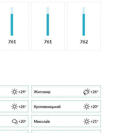
761
761
762
+24°
Житомир
+26°
+26°
Кропивницький
+20°
+20°
Миколаїв
+21°