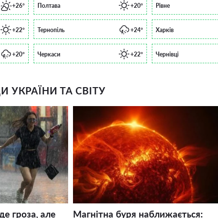
+26°
Полтава
+20°
Рівне
+22°
Тернопіль
+24°
Харків
+20°
Черкаси
+22°
Чернівці
 УКРАЇНИ ТА СВІТУ
де гроза, але
Магнітна буря наближається: