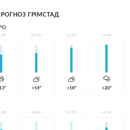
РОГНОЗ ГРІМСТАД
°С)
5:00
08:00
11:00
14:00
13°
+14°
+18°
+20°
5:00
08:00
11:00
14:00