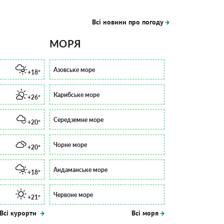
Всі новини про погоду
МОРЯ
Азовське море
+18°
Карибське море
+26°
Середземне море
+20°
Чорне море
+20°
Андаманське море
+18°
Червоне море
+21°
Всі курорти
Всі моря