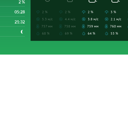
2 %
05:28
2 %
2 %
2 %
3 %
5.3 м/с
4.4 м/с
3.8 м/с
2.1 м/с
21:32
757 мм
758 мм
759 мм
760 мм
68 %
69 %
64 %
53 %