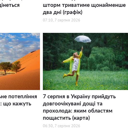
дінеться
шторм триватиме щонайменше
два дні (графік)
07:10, 7 серпня 2026
ьне потепління
7 серпня в Україну прийдуть
і: що кажуть
довгоочікувані дощі та
прохолода: яким областям
пощастить (карта)
06:30, 7 серпня 2026