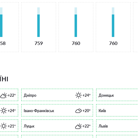
58
759
760
760
ЇНІ
+22°
Дніпро
+24°
Донецьк
+24°
Івано-Франківськ
+20°
Київ
+21°
Луцьк
+22°
Львів