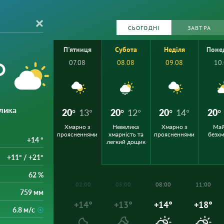
СЬОГОДНІ
ЗАВТРА
П'ятниця
Субота
Неділя
Поне
°
07.08
08.08
09.08
10
лика
20°
13°
20°
12°
20°
14°
20°
Хмарно з
Невелика
Хмарно з
Ма
проясненнями
хмарність та
проясненнями
безх
+14 °
легкий дощик
+11° / +21°
62 %
02:00
05:00
08:00
11:00
759 мм
+14°
+13°
+14°
+18°
6.8 м/с