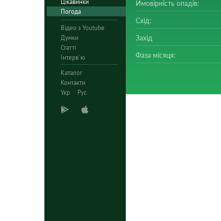
Цікавинки
Ймовірність опадів:
Погода
Схід:
Відео з Youtube
Думки
Захід
Статті
Фаза місяця:
Інтерв`ю
Каталог
Контакти
Укр
Рус