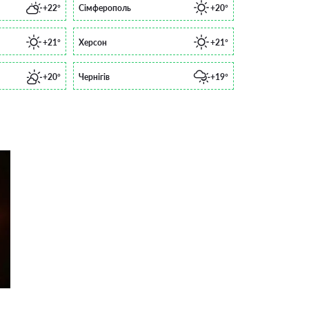
+22°
Сімферополь
+20°
+21°
Херсон
+21°
+20°
Чернігів
+19°