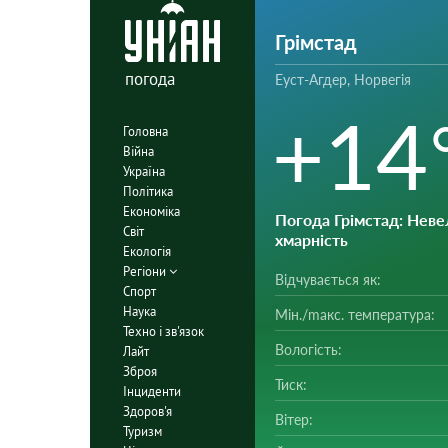
Грімстад
погода
Еуст-Агдер, Норвегія
+14
Головна
Війна
Україна
Політика
Економіка
Погода Грімстад
: Неве
Світ
хмарність
Екологія
Регіони
Відчувається як:
Спорт
Наука
Мін./mакс. температура:
Техно і зв'язок
Вологість:
Лайт
Зброя
Тиск:
Інциденти
Здоров'я
Вітер:
Туризм