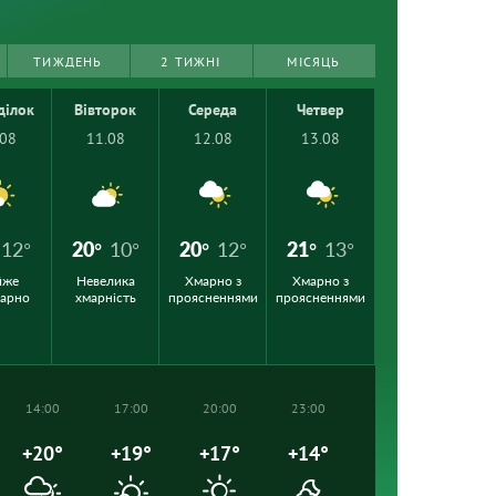
ТИЖДЕНЬ
2 ТИЖНІ
МІСЯЦЬ
ділок
Вівторок
Середа
Четвер
.08
11.08
12.08
13.08
12°
20°
10°
20°
12°
21°
13°
йже
Невелика
Хмарно з
Хмарно з
марно
хмарність
проясненнями
проясненнями
14:00
17:00
20:00
23:00
+20°
+19°
+17°
+14°