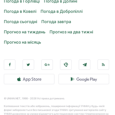
Погода в Горлівці
Погода в Долині
Погода в Ковелі
Погода в Добропіллі
Погода сьогодні
Погода завтра
Прогноз на тиждень
Прогноз на два тижні
Прогноз на місяць
© UNIAN.NET, 1998 - 2026 Усі права дотримано.
Копіювання текстів або зображень, поширення інформації УНІАН у будь-якій
формі забороняється без письмової згоди УНІАН. Цитування матеріалів сайту
УНІАН дозволено за умови відкритого для пошукових систем гіперпосилання на