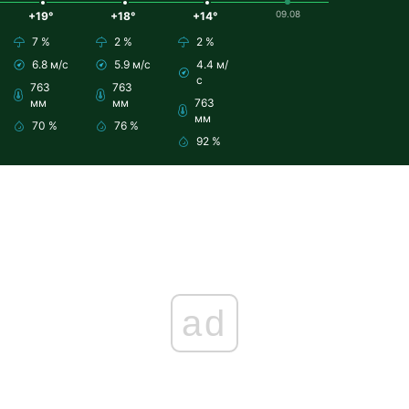
09.08
+19°
+18°
+14°
7 %
2 %
2 %
6.8 м/с
5.9 м/с
4.4 м/
с
763
763
мм
мм
763
мм
70 %
76 %
92 %
ad