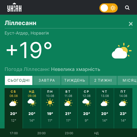
Ліллесанн
Еуст-Агдер, Норвегія
+19°
Погода Ліллесанн
: Невелика хмарність
СЬОГОДНІ
ЗАВТРА
ТИЖДЕНЬ
2 ТИЖНІ
МІСЯЦ
СБ
НД
ПН
ВТ
СР
ЧТ
ПТ
08.08
09.08
10.08
11.08
12.08
13.08
14.08
20°
20°
19°
21°
20°
20°
23°
12°
14°
11°
11°
9°
14°
14°
17:00
20:00
23:00
НД