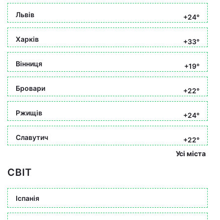
Львів
+24°
Харків
+33°
Вінниця
+19°
Бровари
+22°
Ржищів
+24°
Славутич
+22°
Усі міста
СВІТ
Іспанія