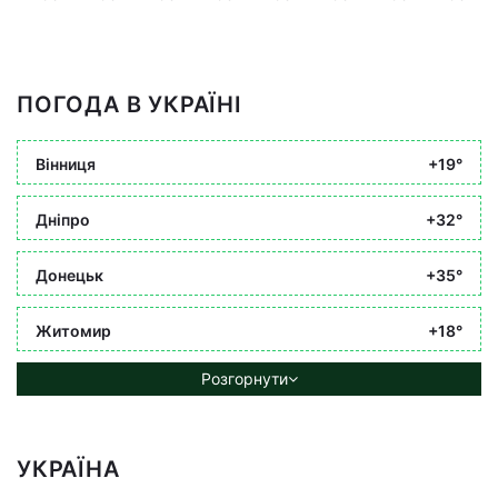
ПОГОДА В УКРАЇНІ
Вінниця
+19°
Дніпро
+32°
Донецьк
+35°
Житомир
+18°
Розгорнути
УКРАЇНА