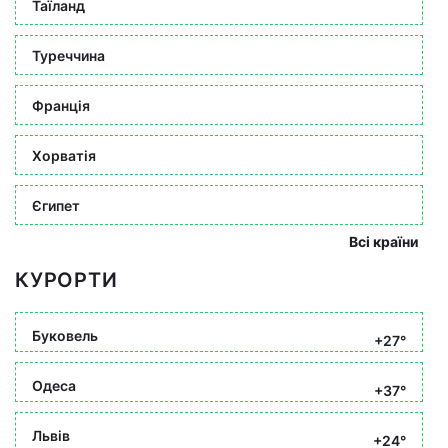
Таїланд
Туреччина
Франція
Хорватія
Єгипет
Всі країни
КУРОРТИ
Буковель
+27°
Одеса
+37°
Львів
+24°