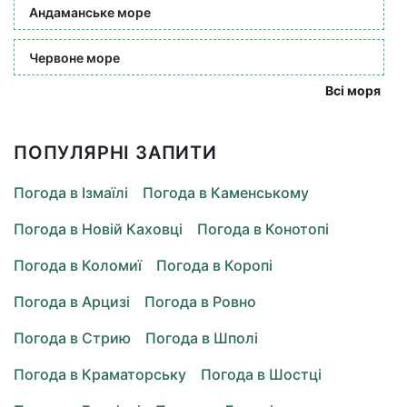
Андаманське море
Червоне море
Всі моря
ПОПУЛЯРНІ ЗАПИТИ
Погода в Ізмаїлі
Погода в Каменському
Погода в Новій Каховці
Погода в Конотопі
Погода в Коломиї
Погода в Коропі
Погода в Арцизі
Погода в Ровно
Погода в Стрию
Погода в Шполі
Погода в Краматорську
Погода в Шостці