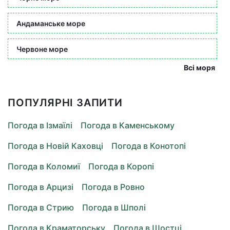
Андаманське море
Червоне море
Всі моря
ПОПУЛЯРНІ ЗАПИТИ
Погода в Ізмаїлі
Погода в Каменському
Погода в Новій Каховці
Погода в Конотопі
Погода в Коломиї
Погода в Коропі
Погода в Арцизі
Погода в Ровно
Погода в Стрию
Погода в Шполі
Погода в Краматорську
Погода в Шостці