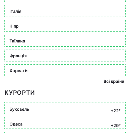
Італія
Кіпр
Таїланд
Франція
Хорватія
Всі країни
КУРОРТИ
Буковель
+22°
Одеса
+29°