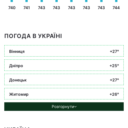
740
741
743
743
743
743
743
744
ПОГОДА В УКРАЇНІ
Вінниця
+27°
Дніпро
+25°
Донецьк
+27°
Житомир
+26°
Розгорнути