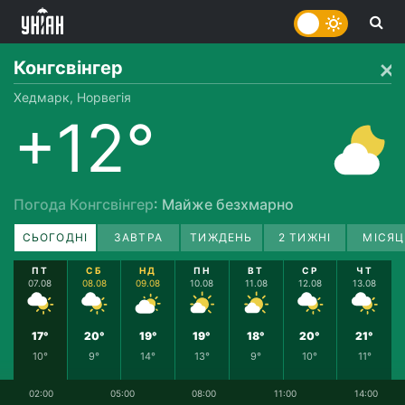
Конгсвінгер
Хедмарк, Норвегія
+12°
Погода Конгсвінгер
: Майже безхмарно
СЬОГОДНІ
ЗАВТРА
ТИЖДЕНЬ
2 ТИЖНІ
МІСЯЦ
ПТ
СБ
НД
ПН
ВТ
СР
ЧТ
07.08
08.08
09.08
10.08
11.08
12.08
13.08
17°
20°
19°
19°
18°
20°
21°
10°
9°
14°
13°
9°
10°
11°
02:00
05:00
08:00
11:00
14:00