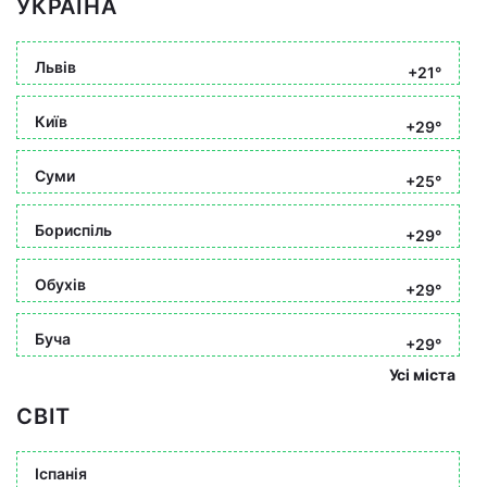
УКРАЇНА
Львів
+21°
Київ
+29°
Суми
+25°
Бориспіль
+29°
Обухів
+29°
Буча
+29°
Усі міста
СВІТ
Іспанія