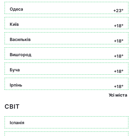
Одеса
+23°
Київ
+18°
Васильків
+18°
Вишгород
+18°
Буча
+18°
Ірпінь
+18°
Усі міста
СВІТ
Іспанія