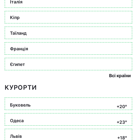
Італія
Кіпр
Таїланд
Франція
Єгипет
Всі країни
КУРОРТИ
Буковель
+20°
Одеса
+23°
Львів
+18°