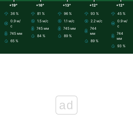
+19°
+16°
+13°
+12°
+12°
36 %
81 %
96 %
93 %
45 %
0.9 м/
1.5 м/с
1.1 м/с
2.2 м/с
0.9 м/
с
с
745 мм
745 мм
744
745 мм
мм
744
84 %
89 %
мм
65 %
89 %
93 %
ad