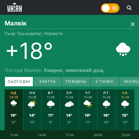
Малвік
Сьор-Трьонделаг, Норвегія
+18°
Погода Малвік
: Хмарно, невеликий дощ
СЬОГОДНІ
ЗАВТРА
ТИЖДЕНЬ
2 ТИЖНІ
МІСЯЦ
НД
ПН
ВТ
СР
ЧТ
ПТ
СБ
09.08
10.08
11.08
12.08
13.08
14.08
15.08
19°
14°
11°
14°
19°
16°
15°
12°
10°
9°
9°
11°
14°
13°
11:00
14:00
17:00
20:00
23:00