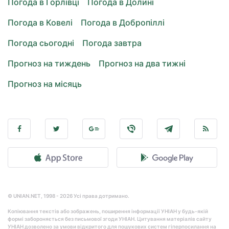
Погода в Горлівці
Погода в Долині
Погода в Ковелі
Погода в Добропіллі
Погода сьогодні
Погода завтра
Прогноз на тиждень
Прогноз на два тижні
Прогноз на місяць
© UNIAN.NET, 1998 - 2026 Усі права дотримано.
Копіювання текстів або зображень, поширення інформації УНІАН у будь-якій
формі забороняється без письмової згоди УНІАН. Цитування матеріалів сайту
УНІАН дозволено за умови відкритого для пошукових систем гіперпосилання на