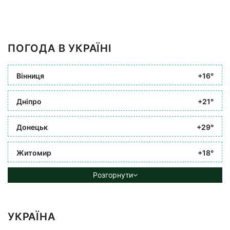
ПОГОДА В УКРАЇНІ
Вінниця
+16°
Дніпро
+21°
Донецьк
+29°
Житомир
+18°
Розгорнути
УКРАЇНА