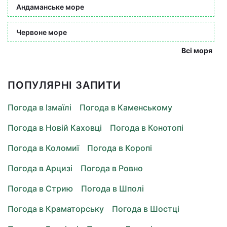
Андаманське море
Червоне море
Всі моря
ПОПУЛЯРНІ ЗАПИТИ
Погода в Ізмаїлі
Погода в Каменському
Погода в Новій Каховці
Погода в Конотопі
Погода в Коломиї
Погода в Коропі
Погода в Арцизі
Погода в Ровно
Погода в Стрию
Погода в Шполі
Погода в Краматорську
Погода в Шостці