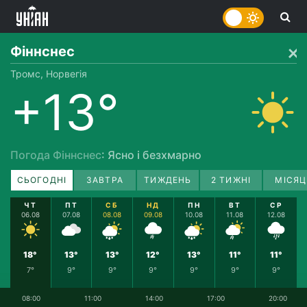
Фіннснес
Тромс, Норвегія
+13°
Погода Фіннснес
: Ясно і безхмарно
СЬОГОДНІ
ЗАВТРА
ТИЖДЕНЬ
2 ТИЖНІ
МІСЯЦ
ЧТ
ПТ
СБ
НД
ПН
ВТ
СР
06.08
07.08
08.08
09.08
10.08
11.08
12.08
18°
13°
13°
12°
13°
11°
11°
7°
9°
9°
9°
9°
9°
9°
08:00
11:00
14:00
17:00
20:00