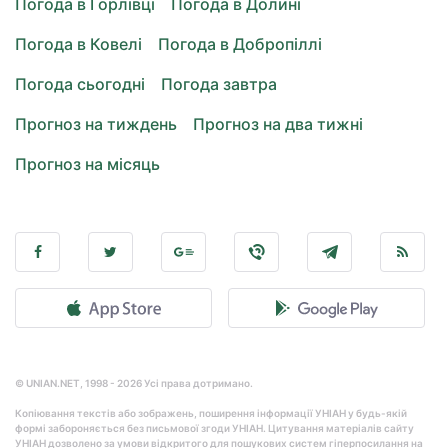
Погода в Горлівці
Погода в Долині
Погода в Ковелі
Погода в Добропіллі
Погода сьогодні
Погода завтра
Прогноз на тиждень
Прогноз на два тижні
Прогноз на місяць
© UNIAN.NET, 1998 - 2026 Усі права дотримано.
Копіювання текстів або зображень, поширення інформації УНІАН у будь-якій
формі забороняється без письмової згоди УНІАН. Цитування матеріалів сайту
УНІАН дозволено за умови відкритого для пошукових систем гіперпосилання на