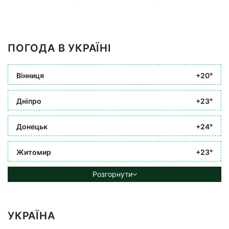
ПОГОДА В УКРАЇНІ
Вінниця
+20°
Дніпро
+23°
Донецьк
+24°
Житомир
+23°
Розгорнути
УКРАЇНА