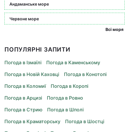
Андаманське море
Червоне море
Всі моря
ПОПУЛЯРНІ ЗАПИТИ
Погода в Ізмаїлі
Погода в Каменському
Погода в Новій Каховці
Погода в Конотопі
Погода в Коломиї
Погода в Коропі
Погода в Арцизі
Погода в Ровно
Погода в Стрию
Погода в Шполі
Погода в Краматорську
Погода в Шостці