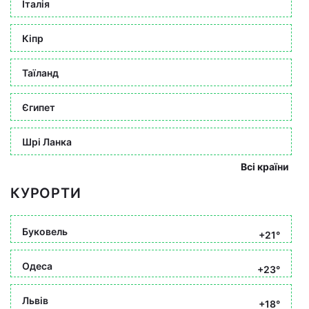
Італія
Кіпр
Таїланд
Єгипет
Шрі Ланка
Всі країни
КУРОРТИ
Буковель
+21°
Одеса
+23°
Львів
+18°