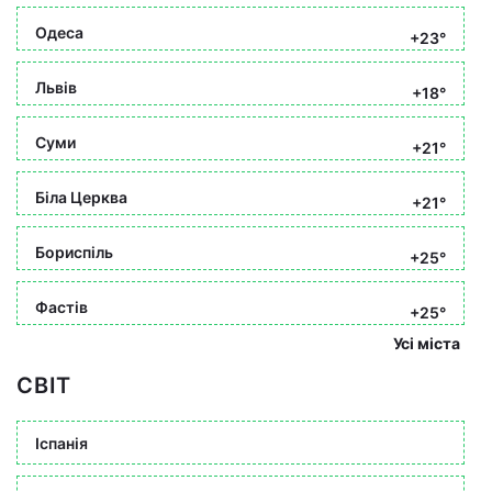
Одеса
+23°
Львів
+18°
Суми
+21°
Біла Церква
+21°
Бориспіль
+25°
Фастів
+25°
Усі міста
СВІТ
Іспанія