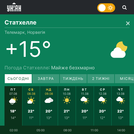
Статхелле
Телемарк, Норвегія
+15°
Погода Статхелле
: Майже безхмарно
СЬОГОДНІ
ЗАВТРА
ТИЖДЕНЬ
2 ТИЖНІ
МІСЯЦ
ПТ
СБ
НД
ПН
ВТ
СР
ЧТ
07.08
08.08
09.08
10.08
11.08
12.08
13.08
18°
22°
20°
21°
20°
20°
22°
14°
11°
13°
13°
11°
12°
13°
02:00
05:00
08:00
11:00
14:00