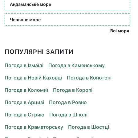
Андаманське море
Червоне море
Всі моря
ПОПУЛЯРНІ ЗАПИТИ
Погода в Ізмаїлі
Погода в Каменському
Погода в Новій Каховці
Погода в Конотопі
Погода в Коломиї
Погода в Коропі
Погода в Арцизі
Погода в Ровно
Погода в Стрию
Погода в Шполі
Погода в Краматорську
Погода в Шостці