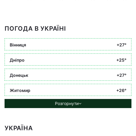
ПОГОДА В УКРАЇНІ
Вінниця
+27°
Дніпро
+25°
Донецьк
+27°
Житомир
+26°
Розгорнути
УКРАЇНА