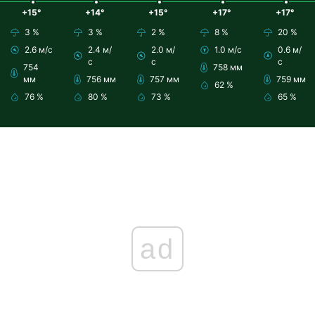
+15°
+14°
+15°
+17°
+17°
3 %
3 %
2 %
8 %
20 %
2.6 м/с
2.4 м/
2.0 м/
1.0 м/с
0.6 м/
с
с
с
754
758 мм
мм
756 мм
757 мм
759 мм
62 %
76 %
80 %
73 %
65 %
ad