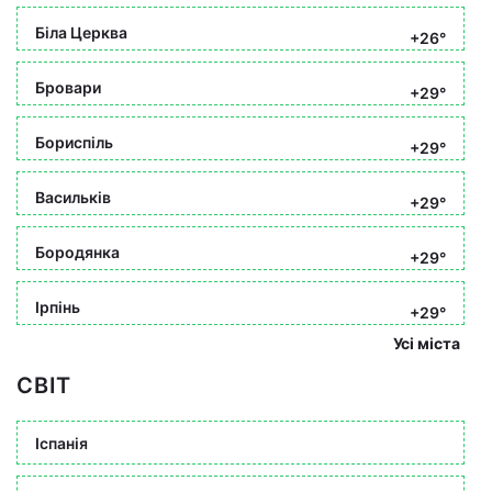
Біла Церква
+26°
Бровари
+29°
Бориспіль
+29°
Васильків
+29°
Бородянка
+29°
Ірпінь
+29°
Усі міста
СВІТ
Іспанія