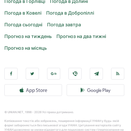
Погода в Горлівці
Погода в Долині
Погода в Ковелі
Погода в Добропіллі
Погода сьогодні
Погода завтра
Прогноз на тиждень
Прогноз на два тижні
Прогноз на місяць
© UNIAN.NET, 1998 - 2026 Усі права дотримано.
Копіювання текстів або зображень, поширення інформації УНІАН у будь-якій
формі забороняється без письмової згоди УНІАН. Цитування матеріалів сайту
УНІАН дозволено за умови відкритого для пошукових систем гіперпосилання на