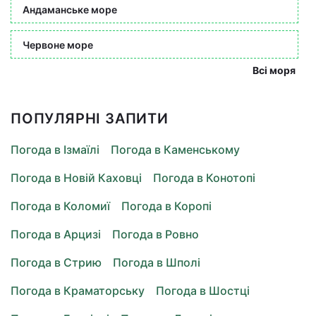
Андаманське море
Червоне море
Всі моря
ПОПУЛЯРНІ ЗАПИТИ
Погода в Ізмаїлі
Погода в Каменському
Погода в Новій Каховці
Погода в Конотопі
Погода в Коломиї
Погода в Коропі
Погода в Арцизі
Погода в Ровно
Погода в Стрию
Погода в Шполі
Погода в Краматорську
Погода в Шостці