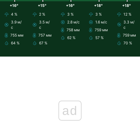
+16°
+15°
+16°
+18°
+18°
4 %
2 %
3 %
3 %
12 %
3.9 м/
3.5 м/
2.8 м/с
1.6 м/с
3.3 м/
с
с
с
758 мм
759 мм
755 мм
757 мм
759 мм
62 %
57 %
64 %
67 %
70 %
ad