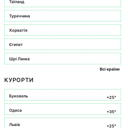
Таїланд
Туреччина
Хорватія
Єгипет
Шрі Ланка
Всі країни
КУРОРТИ
Буковель
+25°
Одеса
+35°
Львів
+25°