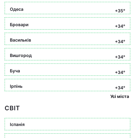
Одеса
+35°
Бровари
+34°
Васильків
+34°
Вишгород
+34°
Буча
+34°
Ірпінь
+34°
Усі міста
СВІТ
Іспанія