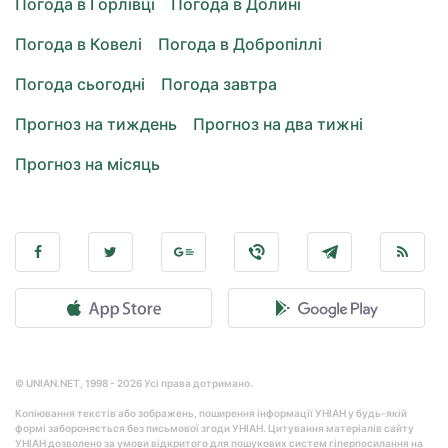
Погода в Горлівці
Погода в Долині
Погода в Ковелі
Погода в Добропіллі
Погода сьогодні
Погода завтра
Прогноз на тиждень
Прогноз на два тижні
Прогноз на місяць
© UNIAN.NET, 1998 - 2026 Усі права дотримано.
Копіювання текстів або зображень, поширення інформації УНІАН у будь-якій
формі забороняється без письмової згоди УНІАН. Цитування матеріалів сайту
УНІАН дозволено за умови відкритого для пошукових систем гіперпосилання на