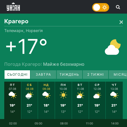
Крагеро
Телемарк, Норвегія
+17°
Погода Крагеро
: Майже безхмарно
СЬОГОДНІ
ЗАВТРА
ТИЖДЕНЬ
2 ТИЖНІ
МІСЯЦ
ПТ
СБ
НД
ПН
ВТ
СР
ЧТ
07.08
08.08
09.08
10.08
11.08
12.08
13.08
19°
21°
18°
19°
21°
19°
21°
14°
12°
14°
13°
12°
12°
14°
02:00
05:00
08:00
11:00
14:00