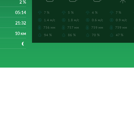
2 %
05:14
7 %
5 %
4 %
7 %
1.4 м/с
1.8 м/с
0.6 м/с
0.9 м/с
21:32
756 мм
757 мм
759 мм
759 мм
10 км
94 %
86 %
70 %
47 %