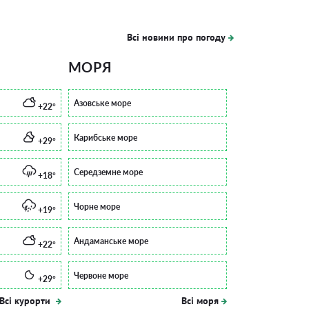
Всі новини про погоду
МОРЯ
Азовське море
+22°
Карибське море
+29°
Середземне море
+18°
Чорне море
+19°
Андаманське море
+22°
Червоне море
+29°
Всі курорти
Всі моря