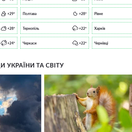
+29°
Полтава
+28°
Рівне
+28°
Тернопіль
+22°
Харків
+24°
Черкаси
+22°
Чернівці
 УКРАЇНИ ТА СВІТУ