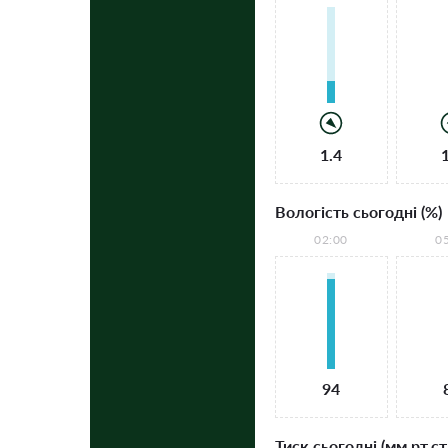
1.4
Вологість сьогодні (%)
02:00
0
94
Тиск сьогодні (мм рт.ст.