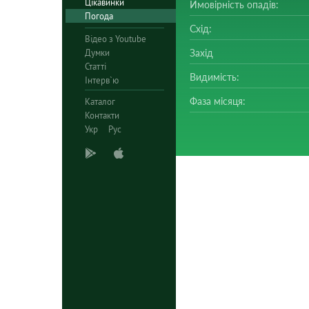
Цікавинки
Ймовірність опадів:
Погода
Схід:
Відео з Youtube
Думки
Захід
Статті
Видимість:
Інтерв`ю
Фаза місяця:
Каталог
Контакти
Укр
Рус