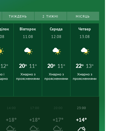
ТИЖДЕНЬ
2 ТИЖНІ
МІСЯЦЬ
ділок
Вівторок
Середа
Четвер
.08
11.08
12.08
13.08
12°
20°
11°
20°
11°
22°
13°
о і
Хмарно з
Хмарно з
Хмарно з
марно
проясненнями
проясненнями
проясненнями
14:00
17:00
20:00
23:00
+18°
+18°
+17°
+14°