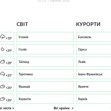
10:15, 7 серпня 2026
СВІТ
КУРОРТИ
Іспанія
Буковель
+18°
Італія
Одеса
+29°
Таїланд
Львів
+28°
Туреччина
Івано-Франківськ
+22°
Франція
Яремче
+26°
Хорватія
Харків
+26°
сі міста
Всі країни