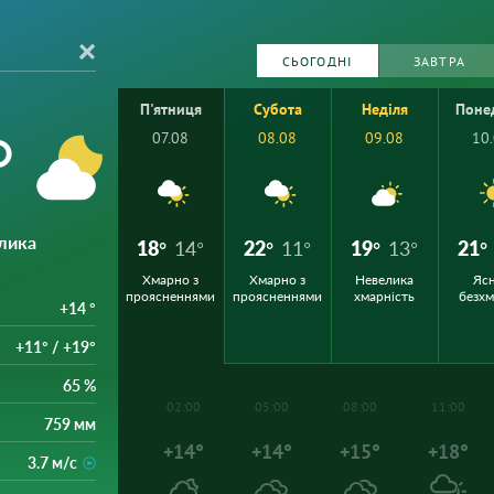
СЬОГОДНІ
ЗАВТРА
П'ятниця
Субота
Неділя
Поне
°
07.08
08.08
09.08
10
лика
18°
14°
22°
11°
19°
13°
21°
Хмарно з
Хмарно з
Невелика
Ясн
проясненнями
проясненнями
хмарність
безх
+14 °
+11° / +19°
65 %
02:00
05:00
08:00
11:00
759 мм
+14°
+14°
+15°
+18°
3.7 м/с