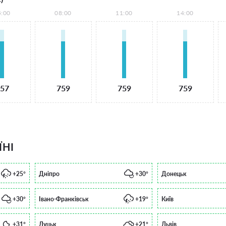
5:00
08:00
11:00
14:00
57
759
759
759
ЇНІ
+25°
Дніпро
+30°
Донецьк
+30°
Івано-Франківськ
+19°
Київ
+31°
Луцьк
+21°
Львів