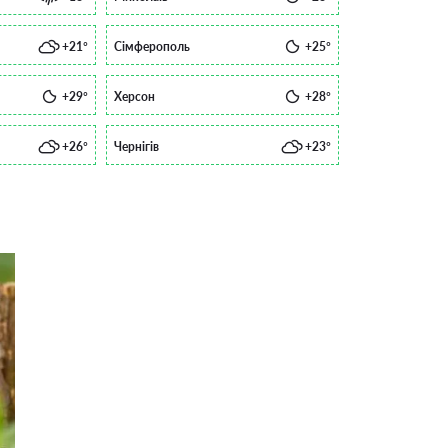
+21°
Сімферополь
+25°
+29°
Херсон
+28°
+26°
Чернігів
+23°