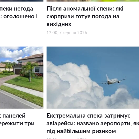
спеки негода
Після аномальної спеки: які
: оголошено І
сюрпризи готує погода на
вихідних
12:00, 7 серпня 2026
х панелей
Екстремальна спека затримує
ережити три
авіарейси: названо аеропорти, як
під найбільшим ризиком