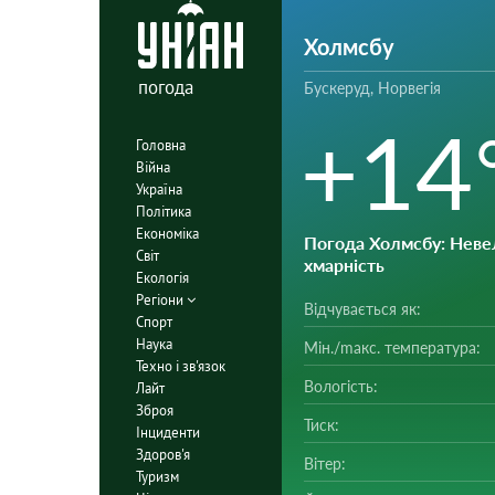
Холмсбу
погода
Бускеруд, Норвегія
+14
Головна
Війна
Україна
Політика
Економіка
Погода Холмсбу
: Неве
Світ
хмарність
Екологія
Регіони
Відчувається як:
Спорт
Наука
Мін./mакс. температура:
Техно і зв'язок
Вологість:
Лайт
Зброя
Тиск:
Інциденти
Здоров'я
Вітер:
Туризм