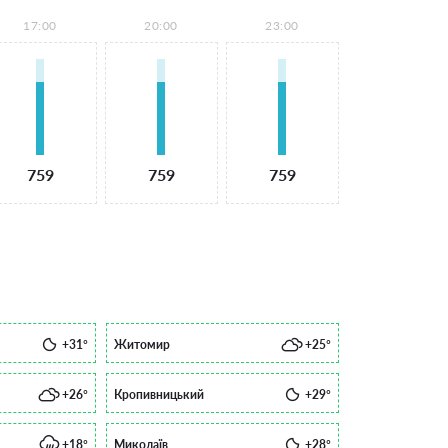
17:00
20:00
23:00
759
759
759
+31°
Житомир
+25°
+26°
Кропивницький
+29°
+18°
Миколаїв
+28°