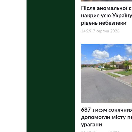
Після аномальної 
накриє усю Україну
рівень небезпеки
14:29, 7 серпня 2026
687 тисяч сонячни
допомогли місту п
урагани