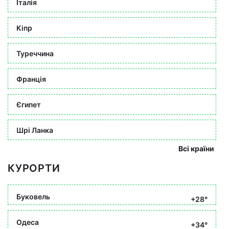
Італія
Кіпр
Туреччина
Франція
Єгипет
Шрі Ланка
Всі країни
КУРОРТИ
Буковель
+28°
Одеса
+34°