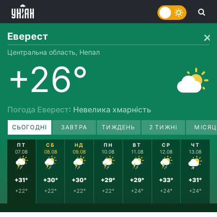
Еверест
Центральна область, Непал
+26°
Погода Еверест
: Невелика хмарність
СЬОГОДНІ
ЗАВТРА
ТИЖДЕНЬ
2 ТИЖНІ
МІСЯЦ
ПТ
СБ
НД
ПН
ВТ
СР
ЧТ
07.08
08.08
09.08
10.08
11.08
12.08
13.08
+31°
+30°
+30°
+29°
+29°
+33°
+31°
+22°
+22°
+22°
+22°
+24°
+24°
+24°