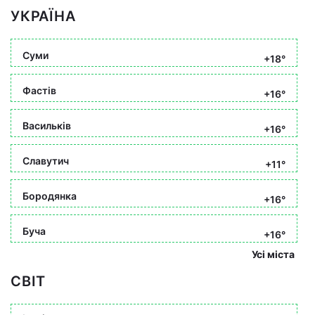
УКРАЇНА
Суми
+18°
Фастів
+16°
Васильків
+16°
Славутич
+11°
Бородянка
+16°
Буча
+16°
Усі міста
СВІТ