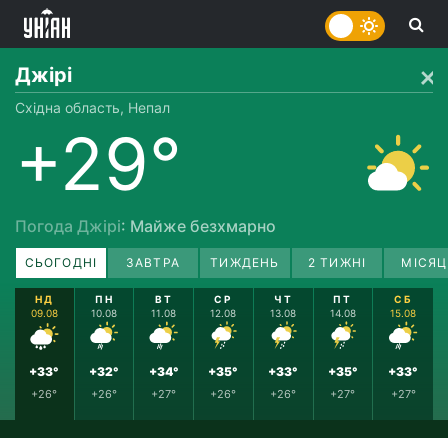
Джірі
Східна область, Непал
+29°
Погода Джірі
: Майже безхмарно
СЬОГОДНІ
ЗАВТРА
ТИЖДЕНЬ
2 ТИЖНІ
МІСЯЦ
НД
ПН
ВТ
СР
ЧТ
ПТ
СБ
09.08
10.08
11.08
12.08
13.08
14.08
15.08
+33°
+32°
+34°
+35°
+33°
+35°
+33°
+26°
+26°
+27°
+26°
+26°
+27°
+27°