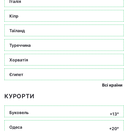
Італія
Кіпр
Таїланд
Туреччина
Хорватія
Єгипет
Всі країни
КУРОРТИ
Буковель
+13°
Одеса
+20°