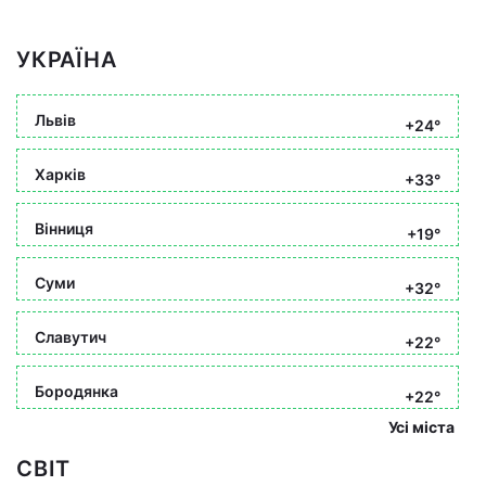
УКРАЇНА
Львів
+24°
Харків
+33°
Вінниця
+19°
Суми
+32°
Славутич
+22°
Бородянка
+22°
Усі міста
СВІТ