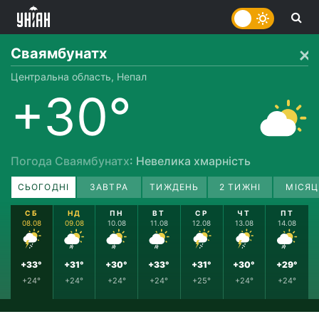
Сваямбунатх
Центральна область, Непал
+30°
Погода Сваямбунатх
: Невелика хмарність
СЬОГОДНІ
ЗАВТРА
ТИЖДЕНЬ
2 ТИЖНІ
МІСЯЦ
СБ
НД
ПН
ВТ
СР
ЧТ
ПТ
08.08
09.08
10.08
11.08
12.08
13.08
14.08
+33°
+31°
+30°
+33°
+31°
+30°
+29°
+24°
+24°
+24°
+24°
+25°
+24°
+24°