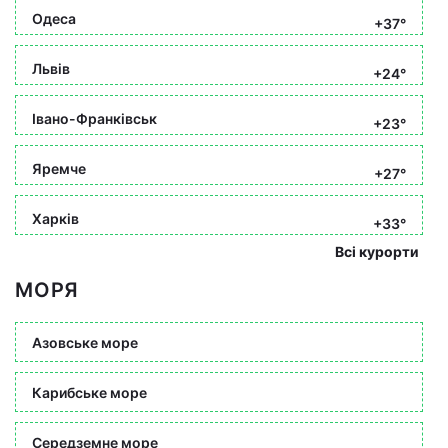
Одеса
+37°
Львів
+24°
Івано-Франківськ
+23°
Яремче
+27°
Харків
+33°
Всі курорти
МОРЯ
Азовське море
Карибське море
Середземне море