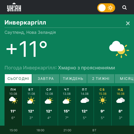
Инверкаргілл
Саутленд, Нова Зеландія
+11°
Погода Инверкаргілл
: Хмарно з проясненнями
СЬОГОДНІ
ЗАВТРА
ТИЖДЕНЬ
2 ТИЖНІ
МІСЯЦ
ПН
ВТ
СР
ЧТ
ПТ
СБ
НД
10.08
11.08
12.08
13.08
14.08
15.08
16.08
11°
12°
12°
15°
12°
9°
8°
6°
3°
4°
7°
5°
5°
3°
15:00
18:00
21:00
ВТ