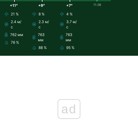
11.08
+11°
+9°
+7°
21 %
8 %
4 %
2.4 м/
2.3 м/
3.7 м/
с
с
с
762 мм
763
763
мм
мм
76 %
88 %
95 %
ad