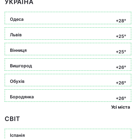
УКРАЇНА
Одеса
+28°
Львів
+25°
Вінниця
+25°
Вишгород
+26°
Обухів
+26°
Бородянка
+26°
Усі міста
СВІТ
Іспанія