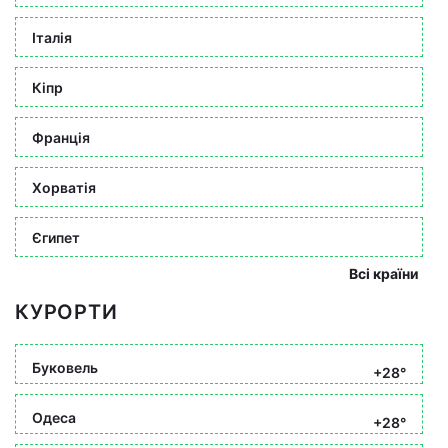
Італія
Кіпр
Франція
Хорватія
Єгипет
Всі країни
КУРОРТИ
Буковель
+28°
Одеса
+28°