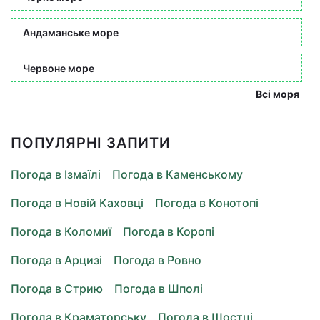
Андаманське море
Червоне море
Всі моря
ПОПУЛЯРНІ ЗАПИТИ
Погода в Ізмаїлі
Погода в Каменському
Погода в Новій Каховці
Погода в Конотопі
Погода в Коломиї
Погода в Коропі
Погода в Арцизі
Погода в Ровно
Погода в Стрию
Погода в Шполі
Погода в Краматорську
Погода в Шостці