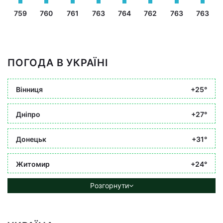
759
760
761
763
764
762
763
763
ПОГОДА В УКРАЇНІ
Вінниця
+25°
Дніпро
+27°
Донецьк
+31°
Житомир
+24°
Розгорнути