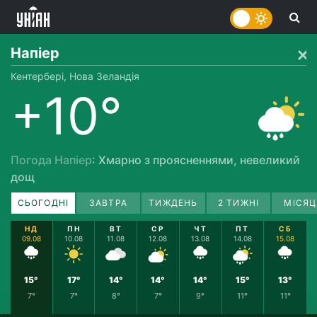
Напіер
Кентербері, Нова Зеландія
+10°
Погода Напіер
: Хмарно з проясненнями, невеликий
дощ
СЬОГОДНІ
ЗАВТРА
ТИЖДЕНЬ
2 ТИЖНІ
МІСЯЦ
НД
ПН
ВТ
СР
ЧТ
ПТ
СБ
09.08
10.08
11.08
12.08
13.08
14.08
15.08
15°
17°
14°
14°
14°
15°
13°
7°
7°
8°
7°
9°
11°
11°