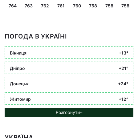
764
763
762
761
760
758
758
758
ПОГОДА В УКРАЇНІ
Вінниця
+13°
Дніпро
+21°
Донецьк
+24°
Житомир
+12°
Розгорнути
УКРАЇНА