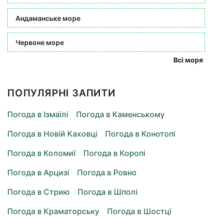
Андаманське море
Червоне море
Всі моря
ПОПУЛЯРНІ ЗАПИТИ
Погода в Ізмаїлі
Погода в Каменському
Погода в Новій Каховці
Погода в Конотопі
Погода в Коломиї
Погода в Коропі
Погода в Арцизі
Погода в Ровно
Погода в Стрию
Погода в Шполі
Погода в Краматорську
Погода в Шостці