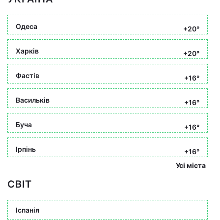
Одеса
+20°
Харків
+20°
Фастів
+16°
Васильків
+16°
Буча
+16°
Ірпінь
+16°
Усі міста
СВІТ
Іспанія