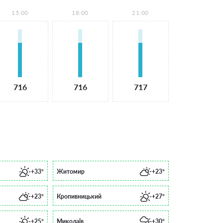
15:00
18:00
21:00
716
716
717
+33°
Житомир
+23°
+23°
Кропивницький
+27°
+25°
Миколаїв
+30°