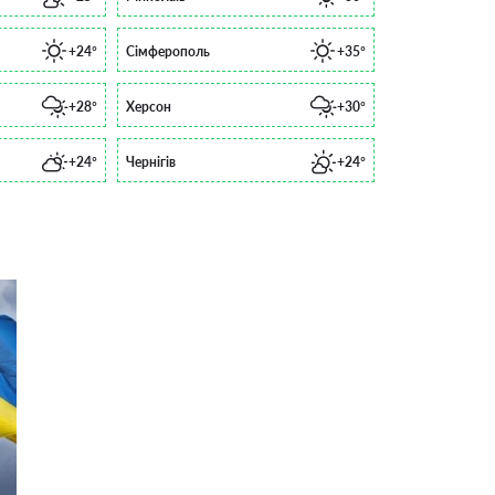
+24°
Сімферополь
+35°
+28°
Херсон
+30°
+24°
Чернігів
+24°