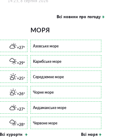
14:23, 8 серпня 2026
Всі новини про погоду
МОРЯ
Азовське море
+27°
Карибське море
+29°
Середземне море
+25°
Чорне море
+26°
Андаманське море
+27°
Червоне море
+28°
Всі курорти
Всі моря