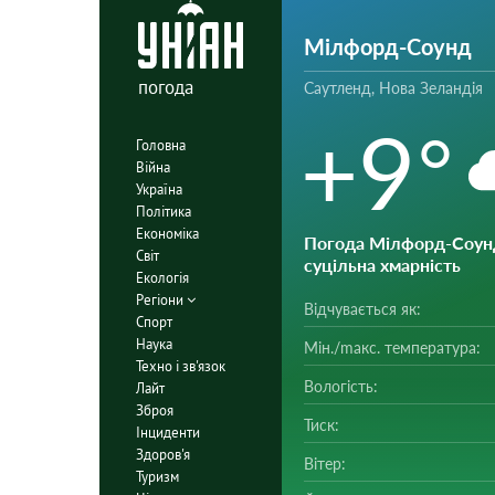
Мілфорд-Соунд
погода
Саутленд, Нова Зеландія
+9°
Головна
Війна
Україна
Політика
Економіка
Погода Мілфорд-Соун
Світ
суцільна хмарність
Екологія
Регіони
Відчувається як:
Спорт
Наука
Мін./mакс. температура:
Техно і зв'язок
Вологість:
Лайт
Зброя
Тиск:
Інциденти
Здоров'я
Вітер:
Туризм