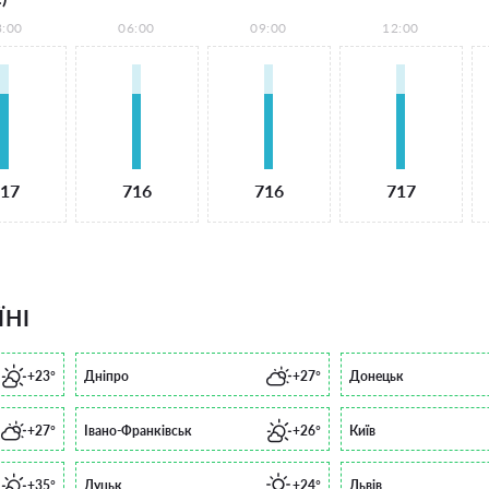
3:00
06:00
09:00
12:00
17
716
716
717
ЇНІ
+23°
Дніпро
+27°
Донецьк
+27°
Івано-Франківськ
+26°
Київ
+35°
Луцьк
+24°
Львів