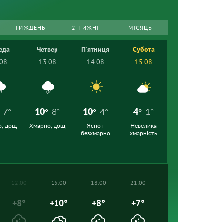
ТИЖДЕНЬ
2 ТИЖНІ
МІСЯЦЬ
еда
Четвер
П'ятниця
Субота
.08
13.08
14.08
15.08
7°
10°
8°
10°
4°
4°
1°
о, дощ
Хмарно, дощ
Ясно і
Невелика
безхмарно
хмарність
12:00
15:00
18:00
21:00
+8°
+10°
+8°
+7°