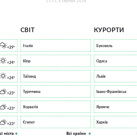
23:53, 8 серпня 2026
СВІТ
КУРОРТИ
Італія
Буковель
+29°
Кіпр
Одеса
+24°
Таїланд
Львів
+24°
Туреччина
Івано-Франківськ
+23°
Хорватія
Яремче
+23°
Єгипет
Харків
+23°
сі міста
Всі країни