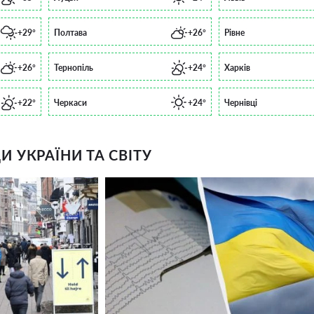
+29°
Полтава
+26°
Рівне
+26°
Тернопіль
+24°
Харків
+22°
Черкаси
+24°
Чернівці
 УКРАЇНИ ТА СВІТУ