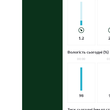
1.2
Вологість сьогодні (%)
00:00
0
98
Тиск сьогодні (мм рт.ст.