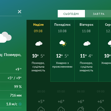
СЬОГОДНІ
ЗАВТРА
Неділя
Понеділок
Вівторок
Сер
09.08
10.08
11.08
12
д
: Похмуро,
10°
5°
12°
5°
11°
4°
10°
Похмуро,
Хмарно з
Похмуро,
Хмарн
суцільна
проясненнями
суцільна
+9 °
хмарність
хмарність
+5° / +9°
99 %
00:00
03:00
06:00
09:00
716 мм
+5°
+6°
+6°
+6°
1.8 м/с