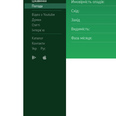
Цікавинки
Ймовірність опадів:
Погода
Схід:
Відео з Youtube
Думки
Захід
Статті
Видимість:
Інтерв`ю
Фаза місяця:
Каталог
Контакти
Укр
Рус