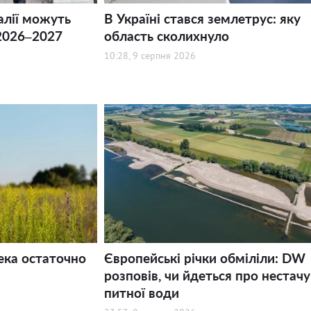
алії можуть
В Україні стався землетрус: яку
2026–2027
область сколихнуло
10:28, 9 серпня 2026
ека остаточно
Європейські річки обміліли: DW
розповів, чи йдеться про нестачу
питної води