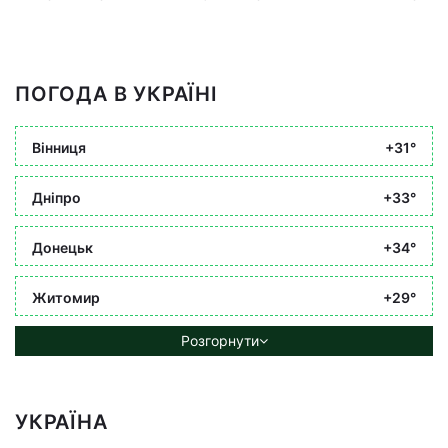
ПОГОДА В УКРАЇНІ
Вінниця
+31°
Дніпро
+33°
Донецьк
+34°
Житомир
+29°
Розгорнути
УКРАЇНА