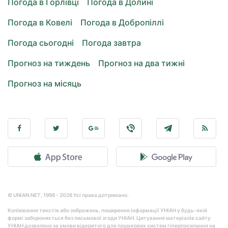
Погода в Горлівці
Погода в Долині
Погода в Ковелі
Погода в Добропіллі
Погода сьогодні
Погода завтра
Прогноз на тиждень
Прогноз на два тижні
Прогноз на місяць
© UNIAN.NET, 1998 - 2026 Усі права дотримано.
Копіювання текстів або зображень, поширення інформації УНІАН у будь-якій
формі забороняється без письмової згоди УНІАН. Цитування матеріалів сайту
УНІАН дозволено за умови відкритого для пошукових систем гіперпосилання на