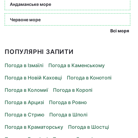
Андаманське море
Червоне море
Всі моря
ПОПУЛЯРНІ ЗАПИТИ
Погода в Ізмаїлі
Погода в Каменському
Погода в Новій Каховці
Погода в Конотопі
Погода в Коломиї
Погода в Коропі
Погода в Арцизі
Погода в Ровно
Погода в Стрию
Погода в Шполі
Погода в Краматорську
Погода в Шостці