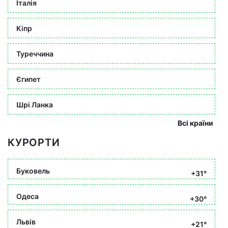
Італія
Кіпр
Туреччина
Єгипет
Шрі Ланка
Всі країни
КУРОРТИ
Буковель
+31°
Одеса
+30°
Львів
+21°