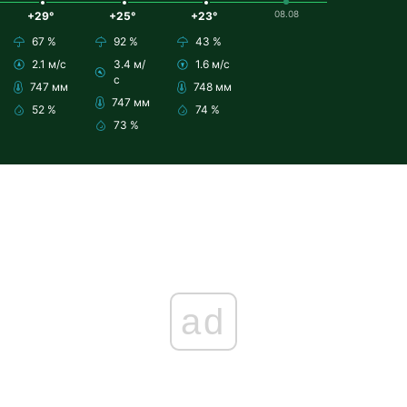
08.08
+29°
+25°
+23°
67 %
92 %
43 %
2.1 м/с
3.4 м/
1.6 м/с
с
747 мм
748 мм
747 мм
52 %
74 %
73 %
ad