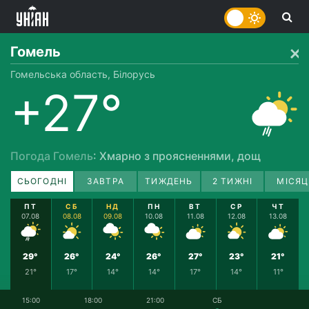
Гомель
Гомельська область, Білорусь
+27°
Погода Гомель
: Хмарно з проясненнями, дощ
СЬОГОДНІ
ЗАВТРА
ТИЖДЕНЬ
2 ТИЖНІ
МІСЯЦ
ПТ
СБ
НД
ПН
ВТ
СР
ЧТ
07.08
08.08
09.08
10.08
11.08
12.08
13.08
29°
26°
24°
26°
27°
23°
21°
21°
17°
14°
14°
17°
14°
11°
15:00
18:00
21:00
СБ