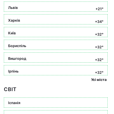
Львів
+21°
Харків
+34°
Київ
+32°
Бориспіль
+32°
Вишгород
+32°
Ірпінь
+32°
Усі міста
СВІТ
Іспанія